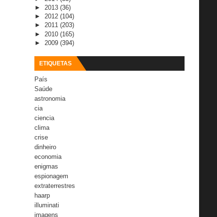
►
2013
(36)
►
2012
(104)
►
2011
(203)
►
2010
(165)
►
2009
(394)
ETIQUETAS
País
Saúde
astronomia
cia
ciencia
clima
crise
dinheiro
economia
enigmas
espionagem
extraterrestres
haarp
illuminati
imagens