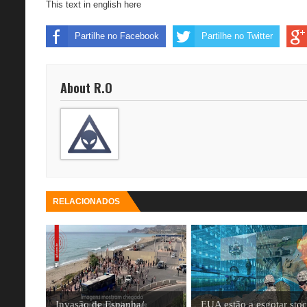
This text in english here
Partilhe no Facebook
Partilhe no Twitter
About R.O
RELACIONADOS
Invasão de Espanha/
EUA estão a esgotar sto