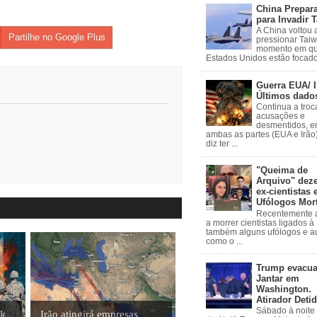
China Prepar
para Invadir 
A China voltou 
Partilhe no Google Plus
pressionar Tai
momento em qu
Estados Unidos estão focados
Guerra EUA/ I
Últimos dado
Continua a troc
acusações e
desmentidos, e
ambas as partes (EUA e Irão)
diz ter ...
"Queima de
Arquivo" dez
ex-cientistas 
Ufólogos Mor
Recentemente
a morrer cientistas ligados 
também alguns ufólogos e a
como o ...
Trump evacu
Jantar em
Washington.
Atirador Deti
Sábado à noite 
ck
Irão atingirá empresas