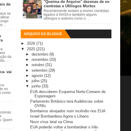
"Queima de Arquivo" dezenas de ex-
eis de
cientistas e Ufólogos Mortos
e
Recentemente andam a morrer cientistas
 que se
ligados à NASA e também alguns
afinal
ufólogos e autores como o ...
 longo
 ...
ARQUIVO DO BLOGUE
a
ra
►
2026
(71)
▼
2025
(221)
ra
 em
►
dezembro
(9)
ação da
►
novembro
(33)
ás ...
►
outubro
(31)
►
setembro
(29)
ca- vai
►
agosto
(12)
►
julho
(25)
ica
▼
junho
(33)
ito no
EUA descobrem Esquema Norte-Coreano de
es como
Espionagem
Parlamento Britânico terá Audiências sobre
OVNIs
Bombeiros alvejados num incêndio nos EUA
dezenas
Israel Bombardeou Agora o Líbano
s
ta: Quem
Novo vírus letal na China
EUA poderão voltar a bombardear o Irão