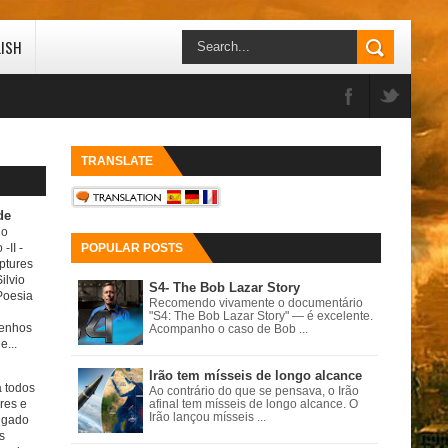
LISH
TRANSLATE
de
do
 -II
-
POPULAR POSTS
ptures
ilvio
S4- The Bob Lazar Story
Poesia
Recomendo vivamente o documentário
"S4: The Bob Lazar Story" — é excelente.
senhos
Acompanho o caso de Bob ...
e...
Irão tem mísseis de longo alcance
a todos
Ao contrário do que se pensava, o Irão
ores e
afinal tem mísseis de longo alcance. O
Irão lançou mísseis ...
igado
s