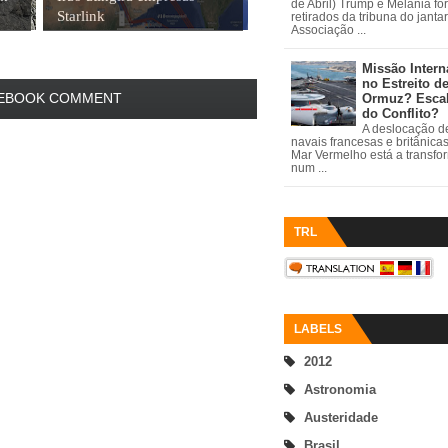
de Abril) Trump e Melania fo
Starlink
retirados da tribuna do janta
Associação ...
Missão Intern
no Estreito d
EBOOK COMMENT
Ormuz? Esca
do Conflito?
A deslocação de
navais francesas e britânica
Mar Vermelho está a transfo
num ...
TRL
LABELS
2012
Astronomia
Austeridade
Brasil