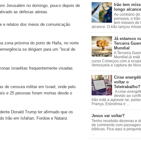
Irão tem míss
e em Jerusalém no domingo, pouco depois de
longo alcanc
 ativado as defesas aéreas.
Ao contrário do
pensava, o Irão 
tem mísseis de
te e relatos dos meios de comunicação
alcance. O Irão lançou mísseis
Já estamos n
ma zona próxima do porto de Haifa, no norte
Terceira Guer
Mundial
 emergência se dirigiam para um "local de
A Terceira Guer
Mundial já está
curso Começou com a ocup
Venezuela e captura de Nicol
 zonas israelitas frequentemente visadas
Crise energéti
voltar o
Teletrabalho?
s de censura militar em Israel, onde pelo
A crise energét
aís e 25 pessoas foram mortas desde o
devido ao confl
Irão está a agravar-se, país
França, Eslovénia e ...
idente Donald Trump ter afirmado que os
Jesus vai voltar?
 do Irão em Isfahan, Fordow e Natanz.
Tenho recebido dezenas e 
de comments com passagen
bíblicas. Fica aqui a pergun
...