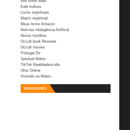
Info livros Mais
Kafe kultura
Livros espirituais
Matríz espiritual
Meus livros Amazon
Noticias Inteligência Aritifical
Novos Insólitos
Occult book Reviews
Occult movies
Portugal Dir
Spiritual Matrix
TikTok Realidadeoculta
Ufos Online
Vivendo na Matrix
SEGUIDORES