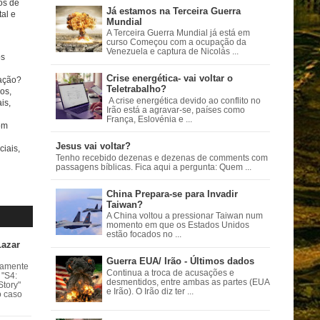
tos de
Já estamos na Terceira Guerra
al e
Mundial
A Terceira Guerra Mundial já está em
curso Começou com a ocupação da
Venezuela e captura de Nicolás ...
s
Crise energética- vai voltar o
ação?
Teletrabalho?
os,
A crise energética devido ao conflito no
is,
Irão está a agravar-se, países como
França, Eslovénia e ...
om
Jesus vai voltar?
ciais,
Tenho recebido dezenas e dezenas de comments com
passagens bíblicas. Fica aqui a pergunta: Quem ...
China Prepara-se para Invadir
Taiwan?
A China voltou a pressionar Taiwan num
momento em que os Estados Unidos
estão focados no ...
Lazar
Guerra EUA/ Irão - Últimos dados
vamente
Continua a troca de acusações e
 "S4:
desmentidos, entre ambas as partes (EUA
Story"
e Irão). O Irão diz ter ...
o caso