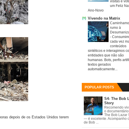
visitas e vo
um Feliz Nat
Ano-Novo
Vivendo na Matrix
Caminhamo
rumo à
Desumaniz
-
Consumim
cada vez ma
conteúdos
sintéticos e interagimos c
entidades que não são
humanas. Bots, perfis artifi
textos gerados
automaticamente...
POPULAR POSTS
S4- The Bob 
Story
Recomendo vi
o documentário
The Bob Lazar 
 horas depois de os Estados Unidos terem
— é excelente. Acompanho 
de Bob ...