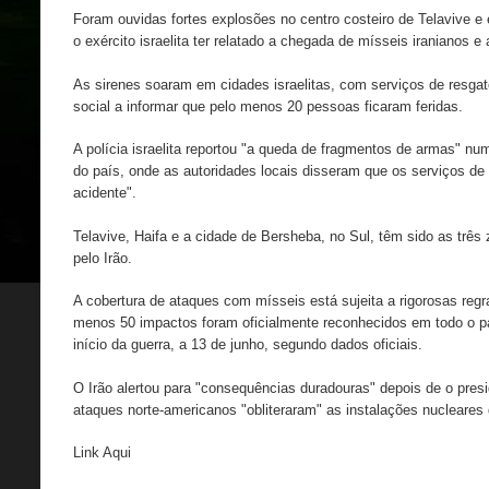
Foram ouvidas fortes explosões no centro costeiro de Telavive 
o exército israelita ter relatado a chegada de mísseis iranianos e
As sirenes soaram em cidades israelitas, com serviços de resga
social a informar que pelo menos 20 pessoas ficaram feridas.
A polícia israelita reportou "a queda de fragmentos de armas" nu
do país, onde as autoridades locais disseram que os serviços de
acidente".
Telavive, Haifa e a cidade de Bersheba, no Sul, têm sido as três
pelo Irão.
A cobertura de ataques com mísseis está sujeita a rigorosas regra
menos 50 impactos foram oficialmente reconhecidos em todo o p
início da guerra, a 13 de junho, segundo dados oficiais.
O Irão alertou para "consequências duradouras" depois de o pres
ataques norte-americanos "obliteraram" as instalações nucleares
Link Aqui