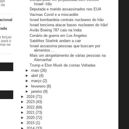
ram
Israel- Irão
r da
Deputada e marido assassinados nos EUA
Vacinas Covid e a miocardite
acional
Israel bombardeia centrais nucleares do Irão
e
Israel tenciona atacar bases nucleares do Irão!
lada
Avião Boeing 787 caiu na India
Cenário de guerra em Los Angeles
 forças
Satélites Starlink andam a cair
s para o
rmar-se
Israel assassina pessoas que buscam por
alimentos ...
Mais um atropelamento de várias pessoas na
Alemanha!
Trump e Elon Musk de costas Voltadas
►
maio
(26)
►
abril
(4)
►
março
(2)
►
fevereiro
(8)
►
janeiro
(9)
►
2024
(71)
►
2023
(43)
►
2022
(69)
►
2021
(73)
►
2020
(72)
►
2015
(1)
►
2014
(33)