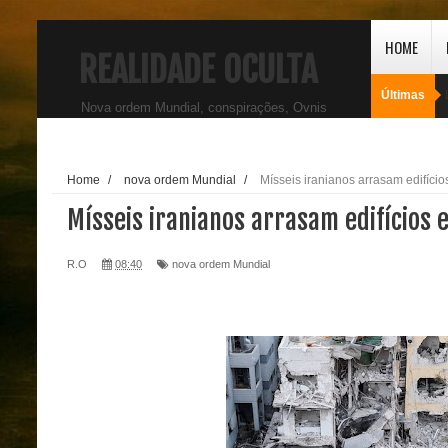
HOME
REALIDADE OCULTA
Últimas
Nova ordem Mundial, conspirações, Ovnis
Home
/
nova ordem Mundial
/
Mísseis iranianos arrasam edifício
Mísseis iranianos arrasam edifícios 
R.O
08:40
nova ordem Mundial