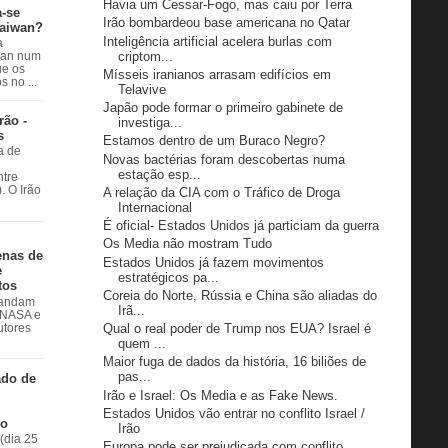
Havia um Cessar-Fogo, mas caiu por Terra
a-se
Irão bombardeou base americana no Qatar
Taiwan?
Inteligência artificial acelera burlas com
a
criptom...
wan num
e os
Mísseis iranianos arrasam edifícios em
 no ...
Telavive
Japão pode formar o primeiro gabinete de
rão -
investiga...
s
Estamos dentro de um Buraco Negro?
a de
Novas bactérias foram descobertas numa
estação esp...
ntre
. O Irão
A relação da CIA com o Tráfico de Droga
Internacional
É oficial- Estados Unidos já particiam da guerra
Os Media não mostram Tudo
enas de
Estados Unidos já fazem movimentos
e
estratégicos pa...
tos
Coreia do Norte, Rússia e China são aliadas do
 andam
Irã...
à NASA e
Qual o real poder de Trump nos EUA? Israel é
utores
quem ...
Maior fuga de dados da história, 16 biliões de
pas...
ado de
Irão e Israel: Os Media e as Fake News.
Estados Unidos vão entrar no conflito Israel /
do
Irão
(dia 25
Europa pode ser prejudicada com conflito