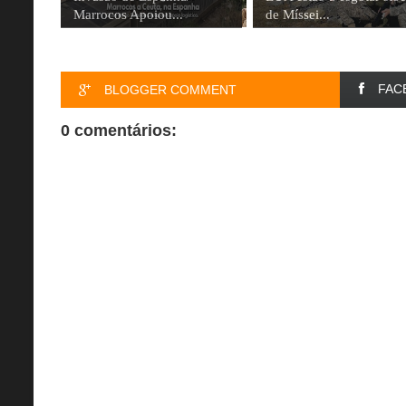
Marrocos Apoiou...
de Míssei...
FAC
BLOGGER COMMENT
0 comentários: