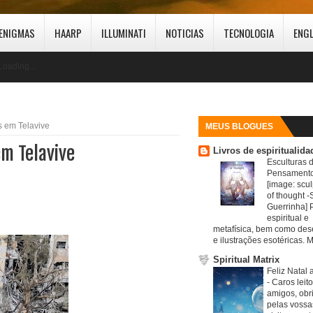
ENIGMAS
HAARP
ILLUMINATI
NOTICIAS
TECNOLOGIA
ENG
Loading...
s em Telavive
MEUS BLOGUES
em Telavive
Livros de espiritualida
Esculturas 
Pensamento
[image: scul
of thought -S
Guerrinha] 
espiritual e
metafísica, bem como de
e ilustrações esotéricas. M
Spiritual Matrix
Feliz Natal 
-
Caros leit
amigos, obr
pelas vossa