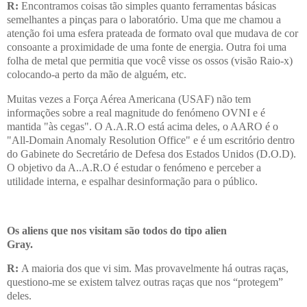
R:
Encontramos coisas tão simples quanto ferramentas básicas
semelhantes a pinças para o laboratório. Uma que me chamou a
atenção foi uma esfera prateada de formato oval que mudava de cor
consoante a proximidade de uma fonte de energia. Outra foi uma
folha de metal que permitia que você visse os ossos (visão Raio-x)
colocando-a perto da mão de alguém, etc.
Muitas vezes a Força Aérea Americana (USAF) não tem
informações sobre a real magnitude do fenómeno OVNI e é
mantida "às cegas". O A.A.R.O está acima deles, o AARO é o
"All-Domain Anomaly Resolution Office" e é um escritório dentro
do Gabinete do Secretário de Defesa dos Estados Unidos (D.O.D).
O objetivo da A..A.R.O é estudar o fenómeno e perceber a
utilidade interna, e espalhar desinformação para o público.
Os aliens que nos visitam são todos do tipo alien
Gray.
R:
A maioria dos que vi sim. Mas provavelmente há outras raças,
questiono-me se existem talvez outras raças que nos “protegem”
deles.