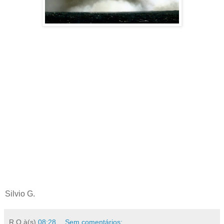
Silvio G.
R.O
à(s)
08:28
Sem comentários: