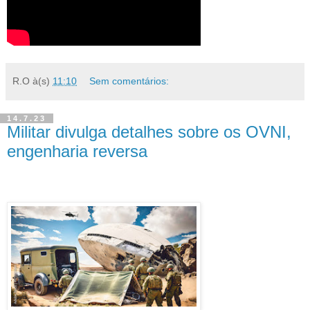
R.O
à(s)
11:10
Sem comentários:
14.7.23
Militar divulga detalhes sobre os OVNI,
engenharia reversa