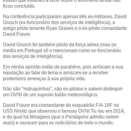
estudo que estavam a fazer sobre o fenómeno ainda não
ficou concluído.
Na conferência participaram apenas três ex-militares, David
Grusch (ex-funcionário dos serviços de inteligência), o
antigo piloto tenente Ryan Graves e o ex-piloto comandante
David Fravor.
David Grusch foi também piloto da força aérea (mas os
media em Portugal só o mencionam como ex-funcionário
dos serviços de inteligência).
Em minha opinião estão de parabéns, pois arriscam a sua
reputação ao falar do tema e arriscam-se a receber
posteriores ameaças à sua própria vida.
Não são "maluquinhos", são ex-pilotos e sabem distinguir
um OVNI de um suposto balão meteorológico.
David Fravor era comandante do esquadrão F/A-18F no
USS Nimitz que observou o famoso OVNI Tic-tac em 2014,
e do qual há filmagens (que o Pentágono admitiu serem
reais) e vazaram para os noticiários de todo o mundo.