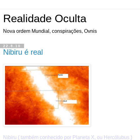
Realidade Oculta
Nova ordem Mundial, conspirações, Ovnis
22.8.10
Nibiru é real
Nibiru ( também conhecido por Planeta X, ou Hercólubus )