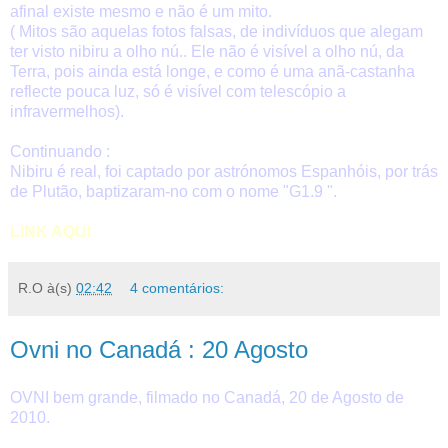
afinal existe mesmo e não é um mito.
( Mitos são aquelas fotos falsas, de indivíduos que alegam
ter visto nibiru a olho nú.. Ele não é visível a olho nú, da
Terra, pois ainda está longe, e como é uma anã-castanha
reflecte pouca luz, só é visível com telescópio a
infravermelhos).
Continuando :
Nibiru é real, foi captado por astrónomos Espanhóis, por trás
de Plutão, baptizaram-no com o nome "G1.9 ".
LINK AQUI
R.O
à(s)
02:42
4 comentários:
Ovni no Canadá : 20 Agosto
OVNI bem grande, filmado no Canadá, 20 de Agosto de
2010.