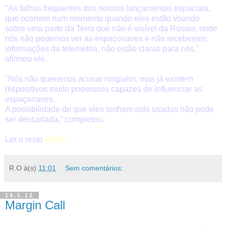
"As falhas frequentes dos nossos lançamentos espaciais,
que ocorrem num momento quando eles estão voando
sobre uma parte da Terra que não é visível da Rússia, onde
nós não podemos ver as espaçonaves e não recebemos
informações da telemetria, não estão claras para nós,"
afirmou ele.
"Nós não queremos acusar ninguém, mas já existem
dispositivos muito poderosos capazes de influenciar as
espaçonaves.
A possibilidade de que eles tenham sido usados não pode
ser descartada," completou.
Ler o resto
AQUI
R.O
à(s)
11:01
Sem comentários:
14.1.12
Margin Call