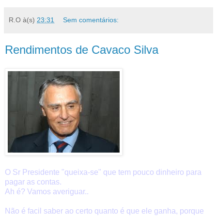
R.O
à(s)
23:31
Sem comentários:
Rendimentos de Cavaco Silva
O Sr Presidente "queixa-se" que tem pouco dinheiro para
pagar as contas.
Ah é? Vamos averiguar..
Não é facil saber ao certo quanto é que ele ganha, porque