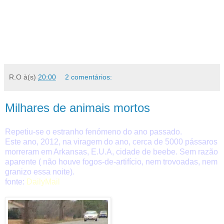
R.O
à(s)
20:00
2 comentários:
Milhares de animais mortos
Repetiu-se o estranho fenómeno do ano passado.
Este ano, 2012, na viragem do ano, cerca de 5000 pássaros
morreram em Arkansas, E.U.A, cidade de beebe. Sem razão
aparente ( não houve fogos-de-artifício, nem trovoadas, nem
granizo essa noite).
fonte:
DailyMail