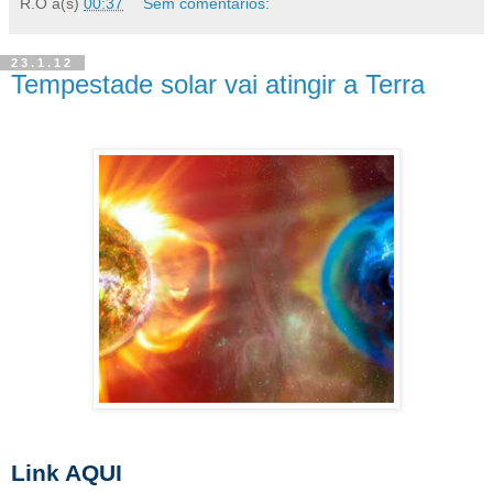
R.O
à(s)
00:37
Sem comentários:
23.1.12
Tempestade solar vai atingir a Terra
Link AQUI