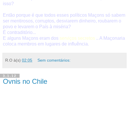
isso?
Então porque é que todos esses políticos Maçons só sabem
ser mentirosos, corruptos, desviarem dinheiro, roubarem o
povo e levarem o País à miséria?
É contraditório...
E alguns Maçons eram dos
serviços secretos
.. A Maçonaria
coloca membros em lugares de influência.
R.O
à(s)
02:05
Sem comentários:
3.1.12
Ovnis no Chile