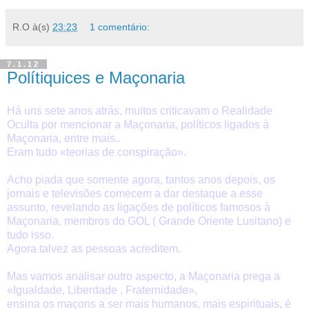
R.O
à(s)
23:23
1 comentário:
7.1.12
Polítiquices e Maçonaria
Há uns sete anos atrás, muitos criticavam o Realidade
Oculta por mencionar a Maçonaria, políticos ligados à
Maçonaria, entre mais..
Eram tudo «teorias de conspiração».
Acho piada que somente agora, tantos anos depois, os
jornais e televisões comecem a dar destaque a esse
assunto, revelando as ligações de políticos famosos à
Maçonaria, membros do GOL ( Grande Oriente Lusitano) e
tudo isso.
Agora talvez as pessoas acreditem.
Mas vamos analisar outro aspecto, a Maçonaria prega a
«Igualdade, Liberdade , Fraternidade»,
ensina os maçons a ser mais humanos, mais espirituais, é