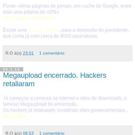
Fonte: várias páginas de jornais, em cache do Google, entre
elas uma página do «DN»
http://tinyurl.com/6tobh2r
Existe uma
petição online
, para a demissão do presidente,
que conta já com cerca de 9000 assinaturas.
R.O
à(s)
23:01
1 comentário:
20.1.12
Megaupload encerrado. Hackers
retaliaram
Já começou a censura na internet a sites de downloads, o
famoso Megaupload foi encerrado..
Os hackers já retaliaram, invadindo sites governamentais..
Link AQUI
R.O
à(s)
08:53
1 comentário: