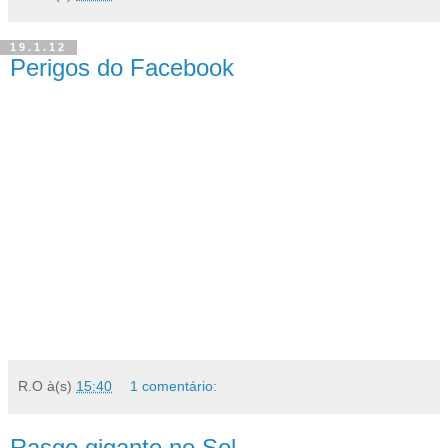
19.1.12
Perigos do Facebook
R.O
à(s)
15:40
1 comentário:
Rasgo gigante no Sol