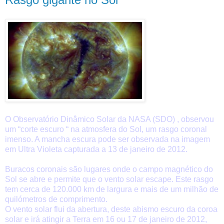
O Observatório Dinâmico Solar da NASA (SDO) , observou
um “corte escuro “ na atmosfera do Sol, um rasgo coronal
imenso. A mancha escura pode ser observada na imagem
em Ultra Violeta capturada a 13 de janeiro de 2012.
Buracos coronais são lugares onde o campo magnético do
Sol se abre e permite que o vento solar escape. Este rasgo
tem cerca de 120.000 km de largura e mais de um milhão de
quilómetros de comprimento.
O vento solar flui da abertura, deste abismo escuro da coroa
solar e irá atingir a Terra em 16 ou 17 de janeiro de 2012,