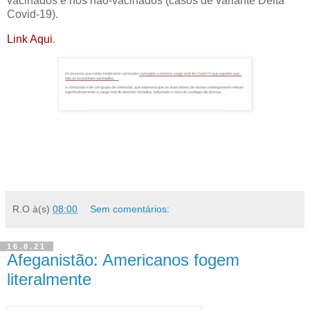
vacinados e nos não-vacinados (casos de variante Delta
Covid-19).
Link Aqui
.
R.O
à(s)
08:00
Sem comentários:
16.8.21
Afeganistão: Americanos fogem
literalmente