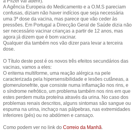
a Pfizer vai aderir).
A Agência Europeia do Medicamento e a O.M.S pareciam
confusas, diziam não haver indícios que seja necessária
uma 3ª dose da vacina, mas parece que vão ceder às
pressões. Em Portugal a Direcção Geral de Saúde dizia não
ser necessário vacinar crianças a partir de 12 anos, mas
agora já dizem que é bom vacinar.
Qualquer dia também nos vão dizer para levar a terceira
dose.
O Título deste post é os novos três efeitos secundários das
vacinas, vamos a eles:
O eritema multiforme, uma reação alérgica na pele
caracterizada pela hipersensibilidade e lesões cutâneas, a
glomerulonefrite, que consiste numa inflamação nos rins, e
o síndrome nefrótico, um problema também nos rins em que
estes perdem muita proteína através da urina. No caso dos
problemas renais descritos, alguns sintomas são sangue ou
espuma na urina, inchaço nas pálpebras, nas extremidades
inferiores (pés) ou no abdómen e cansaço.
Como podem ver no link do
Correio da Manhã
.