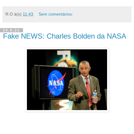
R.O
à(s)
11:43
Sem comentários:
20.8.21
Fake NEWS: Charles Bolden da NASA