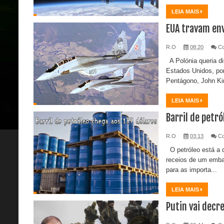
LEIA MAIS
EUA travam env
R.O
08:20
C
A Polónia queria di
Estados Unidos, por
Pentágono, John Kir
LEIA MAIS
Barril de petr
R.O
03:13
C
O petróleo está a 
receios de um embar
para as importa...
LEIA MAIS
Putin vai decre