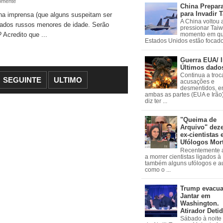
omente
China Prepar
para Invadir 
 imprensa (que alguns suspeitam ser
A China voltou 
ados russos menores de idade. Serão
pressionar Tai
credito que ...
momento em qu
Estados Unidos estão focados
Guerra EUA/ I
Últimos dado
Continua a troc
SEGUINTE
ULTIMO
acusações e
desmentidos, e
ambas as partes (EUA e Irão)
diz ter ...
"Queima de
Arquivo" dez
ex-cientistas 
Ufólogos Mor
Recentemente
a morrer cientistas ligados 
também alguns ufólogos e a
como o ...
Trump evacu
Jantar em
Washington.
Atirador Deti
Sábado à noite 