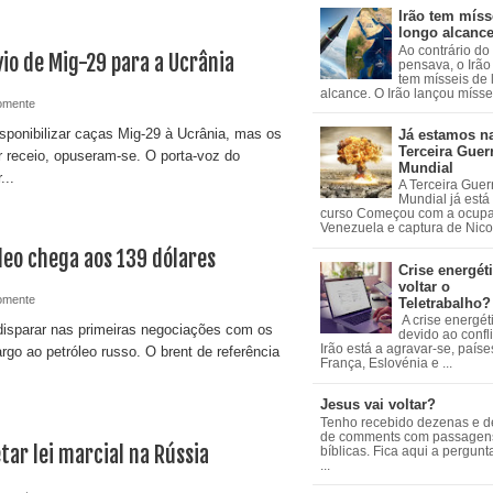
Irão tem míss
longo alcanc
Ao contrário do
io de Mig-29 para a Ucrânia
pensava, o Irão 
tem mísseis de
alcance. O Irão lançou mísseis
omente
sponibilizar caças Mig-29 à Ucrânia, mas os
Já estamos n
Terceira Guer
 receio, opuseram-se. O porta-voz do
Mundial
...
A Terceira Guer
Mundial já está
curso Começou com a ocup
Venezuela e captura de Nicol
óleo chega aos 139 dólares
Crise energéti
voltar o
omente
Teletrabalho?
A crise energét
disparar nas primeiras negociações com os
devido ao confl
Irão está a agravar-se, país
go ao petróleo russo. O brent de referência
França, Eslovénia e ...
Jesus vai voltar?
Tenho recebido dezenas e 
de comments com passagen
tar lei marcial na Rússia
bíblicas. Fica aqui a pergun
...