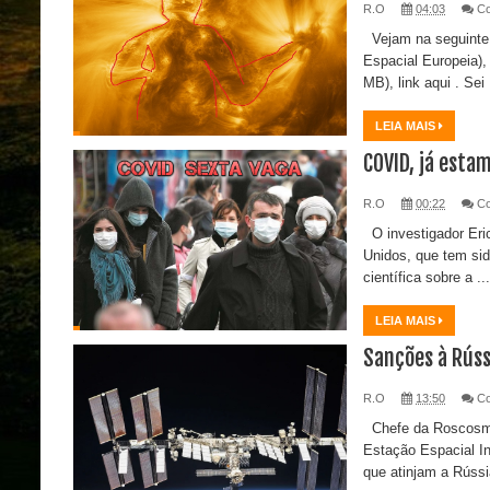
R.O
04:03
C
Vejam na seguinte 
Espacial Europeia),
MB), link aqui . Sei 
LEIA MAIS
COVID, já esta
R.O
00:22
C
O investigador Eric
Unidos, que tem si
científica sobre a ...
LEIA MAIS
Sanções à Rúss
R.O
13:50
C
Chefe da Roscosmo
Estação Espacial In
que atinjam a Rússia