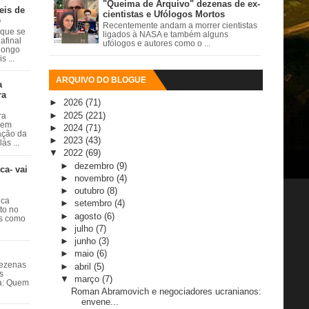
"Queima de Arquivo" dezenas de ex-
eis de
cientistas e Ufólogos Mortos
e
Recentemente andam a morrer cientistas
 que se
ligados à NASA e também alguns
afinal
ufólogos e autores como o ...
 longo
 ...
ARQUIVO DO BLOGUE
a
ra
►
2026
(71)
►
2025
(221)
ra
 em
►
2024
(71)
ação da
►
2023
(43)
ás ...
▼
2022
(69)
►
dezembro
(9)
ca- vai
►
novembro
(4)
►
outubro
(8)
ica
►
setembro
(4)
ito no
►
agosto
(6)
es como
►
julho
(7)
►
junho
(3)
►
maio
(6)
dezenas
►
abril
(5)
s
▼
março
(7)
ta: Quem
Roman Abramovich e negociadores ucranianos:
envene...