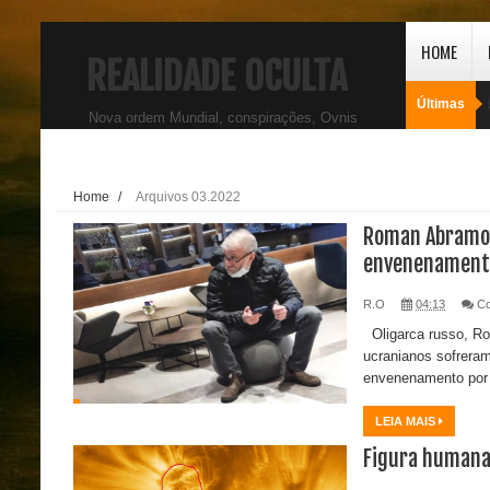
HOME
REALIDADE OCULTA
Últimas
Nova ordem Mundial, conspirações, Ovnis
Home
/
Arquivos 03.2022
Roman Abramov
envenenament
R.O
04:13
C
Oligarca russo, Ro
ucranianos sofrera
envenenamento por 
LEIA MAIS
Figura humana