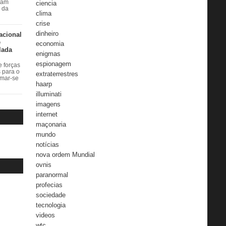
ram
ciencia
r da
clima
crise
dinheiro
acional
e
economia
lada
enigmas
espionagem
 forças
s para o
extraterrestres
rmar-se
haarp
illuminati
imagens
internet
maçonaria
mundo
notícias
nova ordem Mundial
ovnis
paranormal
profecias
sociedade
tecnologia
videos
wtc