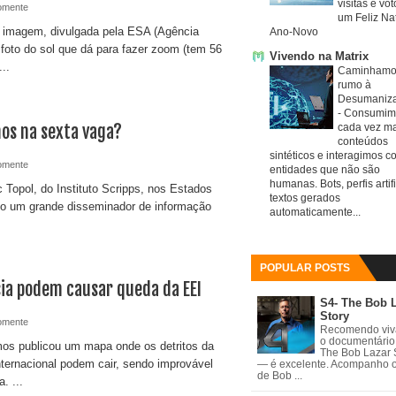
visitas e vo
omente
um Feliz Nat
imagem, divulgada pela ESA (Agência
Ano-Novo
 foto do sol que dá para fazer zoom (tem 56
Vivendo na Matrix
...
Caminhamo
rumo à
Desumaniz
-
Consumim
mos na sexta vaga?
cada vez ma
conteúdos
sintéticos e interagimos c
omente
entidades que não são
humanas. Bots, perfis artifi
 Topol, do Instituto Scripps, nos Estados
textos gerados
do um grande disseminador de informação
automaticamente...
POPULAR POSTS
ia podem causar queda da EEI
S4- The Bob 
Story
omente
Recomendo vi
o documentário
s publicou um mapa onde os detritos da
The Bob Lazar 
ternacional podem cair, sendo improvável
— é excelente. Acompanho 
de Bob ...
. ...