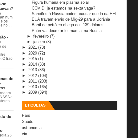
Figura humana em plasma solar
a-se
COVID, já estamos na sexta vaga?
Taiwan?
Sanções à Rússia podem causar queda da EEI
a
wan num
EUA travam envio de Mig-29 para a Ucrânia
e os
Barril de petróleo chega aos 139 dólares
 no ...
Putin vai decretar lei marcial na Rússia
►
fevereiro
(7)
rão -
s
►
janeiro
(3)
a de
►
2021
(73)
►
2020
(72)
ntre
►
2015
(1)
. O Irão
►
2014
(33)
►
2013
(36)
►
2012
(104)
enas de
►
2011
(203)
e
►
2010
(165)
tos
►
2009
(394)
 andam
à NASA e
utores
ETIQUETAS
País
ado de
Saúde
astronomia
do
cia
(dia 25