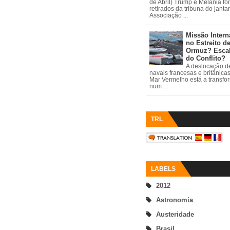
de Abril) Trump e Melania fo
retirados da tribuna do janta
Associação ...
Missão Intern
no Estreito d
Ormuz? Esca
do Conflito?
A deslocação de
navais francesas e britânica
Mar Vermelho está a transfo
num ...
TRL
LABELS
2012
Astronomia
Austeridade
Brasil