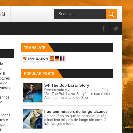
LISH
TRANSLATE
de
do
 -II
-
POPULAR POSTS
ptures
ilvio
S4- The Bob Lazar Story
Poesia
Recomendo vivamente o documentário
"S4: The Bob Lazar Story" — é excelente.
senhos
Acompanho o caso de Bob ...
e...
Irão tem mísseis de longo alcance
a todos
Ao contrário do que se pensava, o Irão
ores e
afinal tem mísseis de longo alcance. O
Irão lançou mísseis ...
igado
s