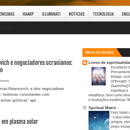
ENIGMAS
HAARP
ILLUMINATI
NOTICIAS
TECNOLOGIA
ENG
Loading...
MEUS BLOGUES
ich e negociadores ucranianos:
Livros de espiritualida
Esculturas 
o
Pensamento
[image: scul
omente
of thought -S
Guerrinha] 
man Abramovich, e dois negociadores
espiritual e
m “sintomas consistentes com
metafísica, bem como de
e ilustrações esotéricas. M
armas químicas” apó...
Spiritual Matrix
Feliz Natal 
-
Caros leit
 em plasma solar
amigos, obr
pelas vossa