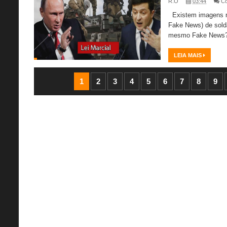
R.O
03:44
C
Existem imagens na
Fake News) de sold
mesmo Fake News? A
LEIA MAIS
1
2
3
4
5
6
7
8
9