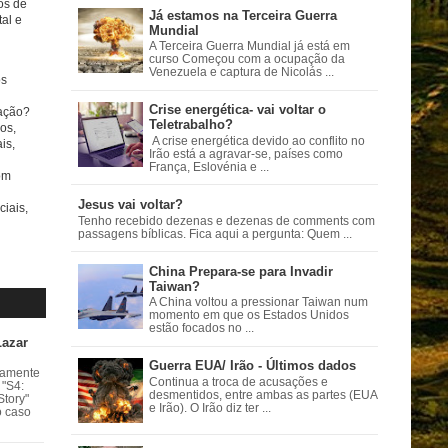
tos de
Já estamos na Terceira Guerra
al e
Mundial
A Terceira Guerra Mundial já está em
curso Começou com a ocupação da
Venezuela e captura de Nicolás ...
s
Crise energética- vai voltar o
ação?
Teletrabalho?
os,
A crise energética devido ao conflito no
is,
Irão está a agravar-se, países como
França, Eslovénia e ...
om
Jesus vai voltar?
ciais,
Tenho recebido dezenas e dezenas de comments com
passagens bíblicas. Fica aqui a pergunta: Quem ...
China Prepara-se para Invadir
Taiwan?
A China voltou a pressionar Taiwan num
momento em que os Estados Unidos
estão focados no ...
Lazar
Guerra EUA/ Irão - Últimos dados
vamente
Continua a troca de acusações e
 "S4:
desmentidos, entre ambas as partes (EUA
Story"
e Irão). O Irão diz ter ...
o caso