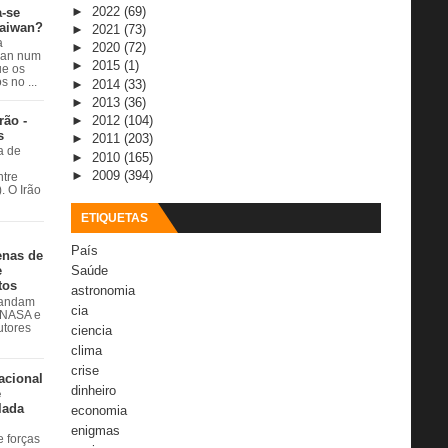
►
2022
(69)
a-se
Taiwan?
►
2021
(73)
a
►
2020
(72)
wan num
►
2015
(1)
e os
 no ...
►
2014
(33)
►
2013
(36)
rão -
►
2012
(104)
s
►
2011
(203)
a de
►
2010
(165)
►
2009
(394)
ntre
. O Irão
ETIQUETAS
País
enas de
Saúde
e
tos
astronomia
 andam
cia
à NASA e
utores
ciencia
clima
crise
acional
dinheiro
e
lada
economia
enigmas
 forças