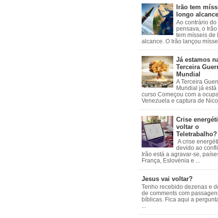
Irão tem míss
longo alcanc
Ao contrário do
pensava, o Irão 
tem mísseis de
alcance. O Irão lançou mísseis
Já estamos n
Terceira Guer
Mundial
A Terceira Guer
Mundial já está
curso Começou com a ocup
Venezuela e captura de Nicol
Crise energéti
voltar o
Teletrabalho?
A crise energét
devido ao confl
Irão está a agravar-se, país
França, Eslovénia e ...
Jesus vai voltar?
Tenho recebido dezenas e 
de comments com passagen
bíblicas. Fica aqui a pergun
...