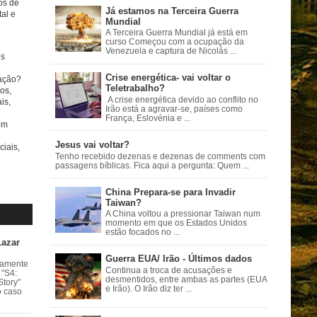
tos de
Já estamos na Terceira Guerra
al e
Mundial
A Terceira Guerra Mundial já está em
curso Começou com a ocupação da
Venezuela e captura de Nicolás ...
s
Crise energética- vai voltar o
ação?
Teletrabalho?
os,
A crise energética devido ao conflito no
is,
Irão está a agravar-se, países como
França, Eslovénia e ...
om
Jesus vai voltar?
ciais,
Tenho recebido dezenas e dezenas de comments com
passagens bíblicas. Fica aqui a pergunta: Quem ...
China Prepara-se para Invadir
Taiwan?
A China voltou a pressionar Taiwan num
momento em que os Estados Unidos
estão focados no ...
Lazar
Guerra EUA/ Irão - Últimos dados
vamente
Continua a troca de acusações e
 "S4:
desmentidos, entre ambas as partes (EUA
Story"
e Irão). O Irão diz ter ...
o caso