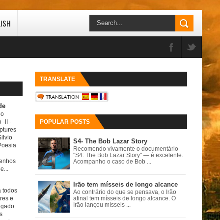
LISH
TRANSLATE
de
do
 -II
-
POPULAR POSTS
ptures
ilvio
S4- The Bob Lazar Story
Poesia
Recomendo vivamente o documentário
"S4: The Bob Lazar Story" — é excelente.
senhos
Acompanho o caso de Bob ...
e...
Irão tem mísseis de longo alcance
a todos
Ao contrário do que se pensava, o Irão
ores e
afinal tem mísseis de longo alcance. O
Irão lançou mísseis ...
igado
s