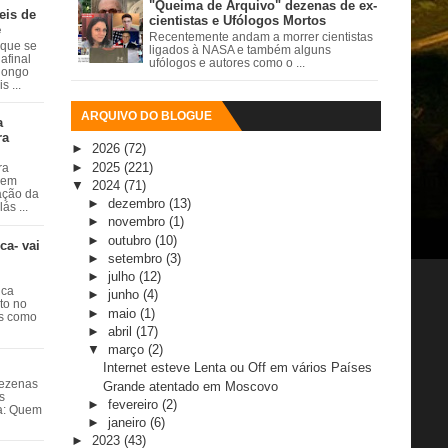
"Queima de Arquivo" dezenas de ex-
eis de
cientistas e Ufólogos Mortos
e
Recentemente andam a morrer cientistas
 que se
ligados à NASA e também alguns
afinal
ufólogos e autores como o ...
 longo
 ...
ARQUIVO DO BLOGUE
a
ra
►
2026
(72)
►
2025
(221)
ra
 em
▼
2024
(71)
ação da
►
dezembro
(13)
ás ...
►
novembro
(1)
►
outubro
(10)
ca- vai
►
setembro
(3)
►
julho
(12)
ica
►
junho
(4)
ito no
►
maio
(1)
es como
►
abril
(17)
▼
março
(2)
Internet esteve Lenta ou Off em vários Países
dezenas
Grande atentado em Moscovo
s
►
fevereiro
(2)
ta: Quem
►
janeiro
(6)
►
2023
(43)