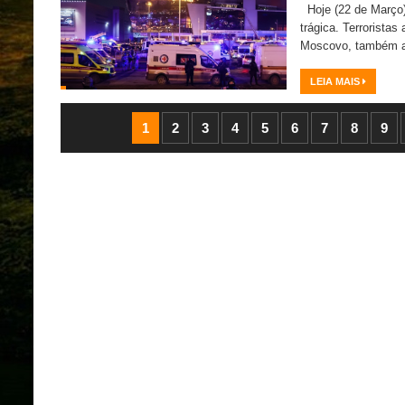
Hoje (22 de Março) 
trágica. Terrorista
Moscovo, também a
LEIA MAIS
1
2
3
4
5
6
7
8
9