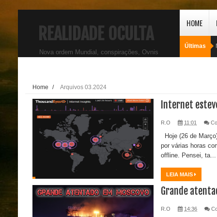
HOME
REALIDADE OCULTA
Últimas
Nova ordem Mundial, conspirações, Ovnis
Home
/
Arquivos 03.2024
Internet estev
R.O
11:01
Co
Hoje (26 de Março)
por várias horas co
offline. Pensei, ta...
LEIA MAIS
Grande atenta
R.O
14:36
C