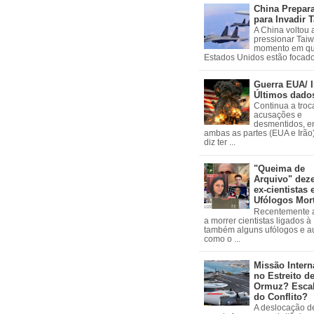
China Prepar
para Invadir 
A China voltou 
pressionar Tai
momento em qu
Estados Unidos estão focados
Guerra EUA/ I
Últimos dado
Continua a troc
acusações e
desmentidos, e
ambas as partes (EUA e Irão)
diz ter ...
"Queima de
Arquivo" dez
ex-cientistas 
Ufólogos Mor
Recentemente
a morrer cientistas ligados 
também alguns ufólogos e a
como o ...
Missão Intern
no Estreito d
Ormuz? Esca
do Conflito?
A deslocação de