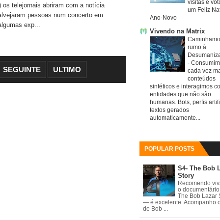
visitas e vo
os telejornais abriram com a notícia
um Feliz Nat
Grande movimento de Aviões militares americanos na Europa
s alvejaram pessoas num concerto em
Ano-Novo
lgumas exp...
Vivendo na Matrix
Houthis atacam Arábia Saudita
Caminhamo
rumo à
Nova arma Chinesa pode fritar Satélites Starlink
Desumaniz
-
Consumim
SEGUINTE
ULTIMO
cada vez ma
Escalada da Guerra Irão/ EUA parte 2
conteúdos
sintéticos e interagimos c
entidades que não são
Trump quer cobrar 20% no Estreito de Ormuz
humanas. Bots, perfis artifi
textos gerados
Escalada do Conflito EUA/ Irão
automaticamente...
EUA e Irão voltam a cancelar Acordo de Cessar-Fogo!
POPULAR POSTS
ONU Alerta- El Niño vai durar Meses
S4- The Bob 
Story
Caça F-15 americano foi Derrubado por Drones em formação de Medusa
Recomendo vi
o documentário
The Bob Lazar 
Sismos 7.5 e 7.2 na Venezuela
— é excelente. Acompanho 
de Bob ...