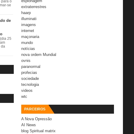
espionagem
s para o
rmar-se
extraterrestres
haarp
illuminati
ado de
imagens
internet
do
maçonaria
(dia 25
mundo
ram
r da
notícias
nova ordem Mundial
ovnis
paranormal
profecias
sociedade
tecnologia
videos
wtc
PARCEIROS
A Nova Opressão
AI News
blog Spiritual matrix