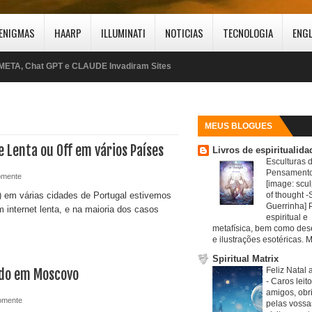
ENIGMAS
HAARP
ILLUMINATI
NOTICIAS
TECNOLOGIA
ENG
META, Chat GPT e CLAUDE Invadiram Sites
Estado Islâmico usa drones com IA
Drone-bomba fecha aeroporto na Alemanha
EUA esgotaram o stock de Armamento
MEUS BLOGUES
e Lenta ou Off em vários Países
Livros de espiritualida
Invasão de Espanha/ Marrocos Apoiou? Mais de 49.000
Esculturas 
Pensamento
mente
[image: scul
Kollanggaz: A Fortaleza-Montanha do Irão
 em várias cidades de Portugal estivemos
of thought -S
Guerrinha] 
m internet lenta, e na maioria dos casos
Alerta: Milhares de Marroquinos passam fronteira com Espanha
espiritual e
metafísica, bem como de
e ilustrações esotéricas. M
J-36 o Impressionante Caça chinês
Spiritual Matrix
Feliz Natal 
do em Moscovo
EUA estão a esgotar stock de Mísseis
-
Caros leit
amigos, obr
omente
Irão atingirá empresas Starlink
pelas vossa