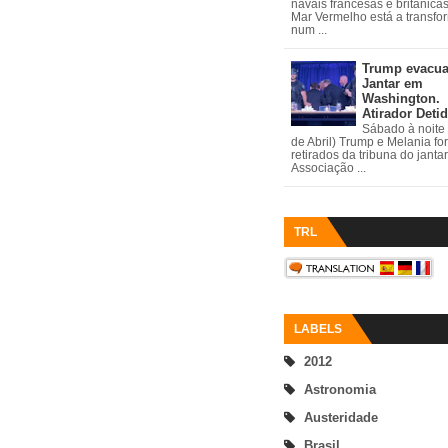
navais francesas e britânica
Mar Vermelho está a transfo
num ...
Trump evacu
Jantar em
Washington.
Atirador Deti
Sábado à noite 
de Abril) Trump e Melania fo
retirados da tribuna do janta
Associação ...
TRL
LABELS
2012
Astronomia
Austeridade
Brasil