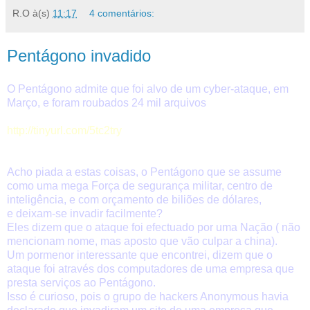
R.O
à(s)
11:17
4 comentários:
Pentágono invadido
O Pentágono admite que foi alvo de um cyber-ataque, em
Março, e foram roubados 24 mil arquivos
htt
p://tinyurl.com/5tc2try
Acho piada a estas coisas, o Pentágono que se assume
como uma mega Força de segurança militar, centro de
inteligência, e com orçamento de biliões de dólares,
e deixam-se invadir facilmente?
Eles dizem que o ataque foi efectuado por uma Nação ( não
mencionam nome, mas aposto que vão culpar a china).
Um pormenor interessante que encontrei, dizem que o
ataque foi através dos computadores de uma empresa que
presta serviços ao Pentágono.
Isso é curioso, pois o grupo de hackers Anonymous havia