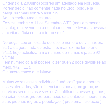
Ontem ( dia 23/Julho) ocorreu um atentado em Noruega.
Porém decidi não comentar nada no Blog, porque ia
pesquisar mais sobre o assunto.
Aquilo cheirou-me a esturro…
Fez-me lembrar o 11 de Setembro WTC (mas em menor
escala), um evento para espalhar o terror e levar as pessoas
a aceitar a “luta contra o terrorismo”.
Noruega ficou em estado de sítio, o número de vítimas era
91 ( até agora nada de estranho, mas fez-me lembrar o
9/11), hoje actualizaram o número de vítimas e já são 92
vítimas.
( em numerologia já poderei dizer que 92 pode dividir-se ao
meio, 9+2 = 11 ).
O número chave que faltava.
Muitas vezes esses indivíduos “lunáticos” que elaboram
esses atentados, são influenciados por algum grupo, os
serviços secretos às vezes estão infiltrados nesses grupos,
ou criam esses grupos, para após os atentados imporem as
suas próprias regras à população. ( problema = solução ).