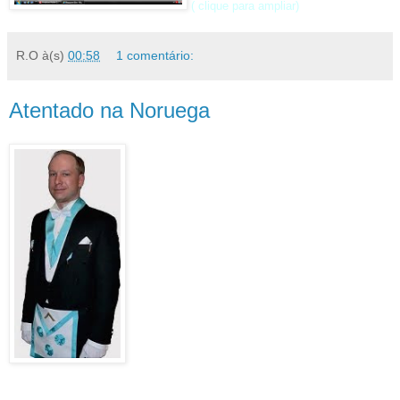
( clique para ampliar)
R.O
à(s)
00:58
1 comentário:
Atentado na Noruega