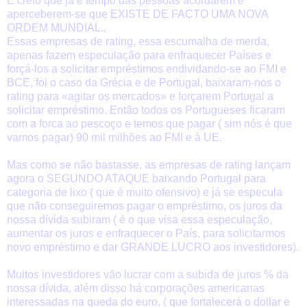
E creio que já é tempo das pessoas acordarem e
aperceberem-se que EXISTE DE FACTO UMA NOVA
ORDEM MUNDIAL.,
Essas empresas de rating, essa escumalha de merda,
apenas fazem especulação para enfraquecer Países e
forçá-los a solicitar empréstimos endividando-se ao FMI e
BCE, foi o caso da Grécia e de Portugal, baixaram-nos o
rating para «agitar os mercados» e forçarem Portugal a
solicitar empréstimo. Então todos os Portugueses ficaram
com a forca ao pescoço e temos que pagar ( sim nós é que
vamos pagar) 90 mil milhões ao FMI e à UE.
Mas como se não bastasse, as empresas de rating lançam
agora o SEGUNDO ATAQUE baixando Portugal para
categoria de lixo ( que é muito ofensivo) e já se especula
que não conseguiremos pagar o empréstimo, os juros da
nossa dívida subiram ( é o que visa essa especulação,
aumentar os juros e enfraquecer o País, para solicitarmos
novo empréstimo e dar GRANDE LUCRO aos investidores).
Muitos investidores vão lucrar com a subida de juros % da
nossa dívida, além disso há corporações americanas
interessadas na queda do euro, ( que fortalecerá o dollar e