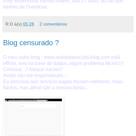
Amy Winehouse morreu ontem, aos 27 anos, diz-se que
morreu de Overdose.
R.O
à(s)
05:28
2 comentários:
Blog censurado ?
O meu outro blog : www.realidadeoculta.blog.com está
offline, erro na base de dados, algum problema técnico?
Censura ..? Ataque hacker?
Ainda não me responderam...
Eu pensava que serviços pagos fossem melhores, mais
fiáveis, mas afinal são a mesma bosta...