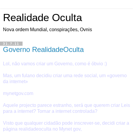
Realidade Oculta
Nova ordem Mundial, conspirações, Ovnis
31.7.11
Governo RealidadeOculta
Lol, não vamos criar um Governo, como é óbvio :)
Mas, um fulano decidiu criar uma rede social, um «governo
da internet»
mynetgov.com
Aquele projecto parece estranho, será que querem criar Leis
para a internet? Tornar a internet controlada?
Visto que qualquer cidadão pode inscrever-se, decidi criar a
página realidadeoculta no Mynet gov,