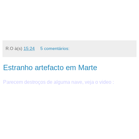
R.O
à(s)
15:24
5 comentários:
Estranho artefacto em Marte
Parecem destroços de alguma nave, veja o video :