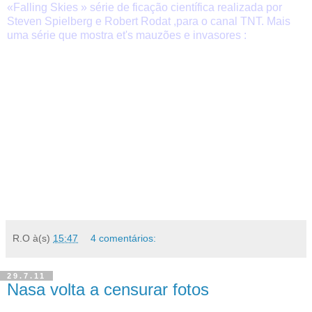
«Falling Skies » série de ficação científica realizada por
Steven Spielberg e Robert Rodat ,para o canal TNT. Mais
uma série que mostra et's mauzões e invasores :
R.O
à(s)
15:47
4 comentários:
29.7.11
Nasa volta a censurar fotos