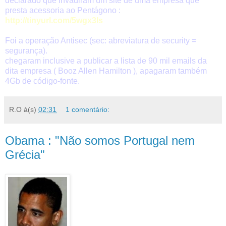
declarado que invadiram um site de uma empresa que
presta acessoria ao Pentágono :
http://tinyurl.com/5wgx3ls
Foi a operação Antisec (sec: abreviatura de security =
segurança).
chegaram inclusive a publicar a lista de 90 mil emails da
dita empresa ( Booz Allen Hamilton ), apagaram também
4Gb de código-fonte.
R.O
à(s)
02:31
1 comentário:
Obama : "Não somos Portugal nem
Grécia"