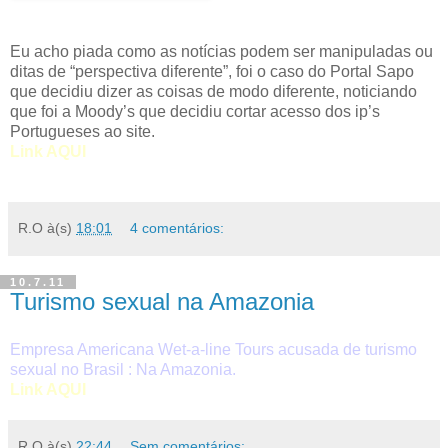
Eu acho piada como as notícias podem ser manipuladas ou
ditas de “perspectiva diferente”, foi o caso do Portal Sapo
que decidiu dizer as coisas de modo diferente, noticiando
que foi a Moody’s que decidiu cortar acesso dos ip’s
Portugueses ao site.
Link AQUI
R.O
à(s)
18:01
4 comentários:
10.7.11
Turismo sexual na Amazonia
Empresa Americana Wet-a-line Tours acusada de turismo
sexual no Brasil : Na Amazonia.
Link AQUI
R.O
à(s)
22:44
Sem comentários: