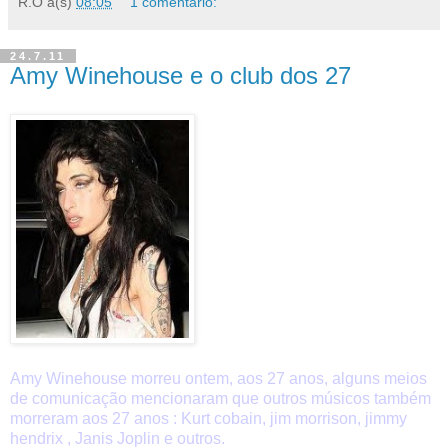
R.O
à(s)
08:05
1 comentário:
24.7.11
Amy Winehouse e o club dos 27
Amy Winehouse morreu ontem, aos 27 anos, alguns meios
de comunicação mencionaram que outros músicos também
morreram aos 27 anos : Kurt cobain, jim morrison, jimmy
hendrix , Janis Joplin e outros.