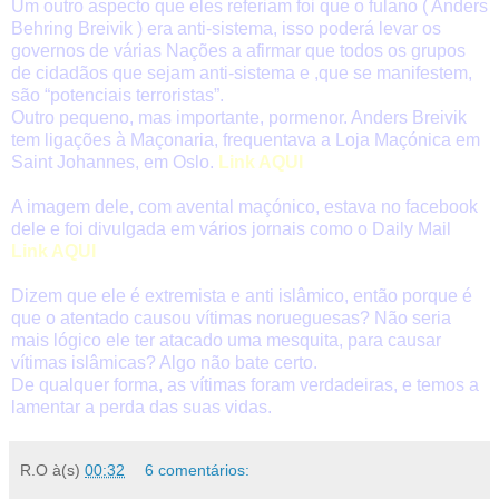
Um outro aspecto que eles referiam foi que o fulano ( Anders
Behring Breivik ) era anti-sistema, isso poderá levar os
governos de várias Nações a afirmar que todos os grupos
de cidadãos que sejam anti-sistema e ,que se manifestem,
são “potenciais terroristas”.
Outro pequeno, mas importante, pormenor. Anders Breivik
tem ligações à Maçonaria, frequentava a Loja Maçónica em
Saint Johannes, em Oslo.
Link AQUI
A imagem dele, com avental maçónico, estava no facebook
dele e foi divulgada em vários jornais como o Daily Mail
Link AQUI
Dizem que ele é extremista e anti islâmico, então porque é
que o atentado causou vítimas norueguesas? Não seria
mais lógico ele ter atacado uma mesquita, para causar
vítimas islâmicas? Algo não bate certo.
De qualquer forma, as vítimas foram verdadeiras, e temos a
lamentar a perda das suas vidas.
R.O
à(s)
00:32
6 comentários: