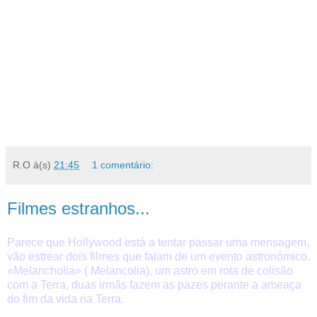
R.O
à(s)
21:45
1 comentário:
Filmes estranhos...
Parece que Hollywood está a tentar passar uma mensagem,
vão estrear dois filmes que falam de um evento astronómico.
«Melancholia» ( Melancolia), um astro em rota de colisão
com a Terra, duas irmãs fazem as pazes perante a ameaça
do fim da vida na Terra.