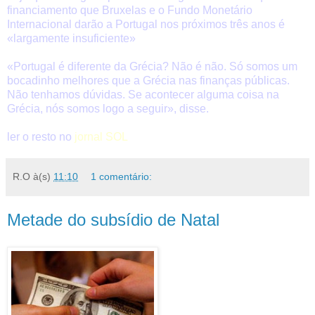
financiamento que Bruxelas e o Fundo Monetário
Internacional darão a Portugal nos próximos três anos é
«largamente insuficiente»
«Portugal é diferente da Grécia? Não é não. Só somos um
bocadinho melhores que a Grécia nas finanças públicas.
Não tenhamos dúvidas. Se acontecer alguma coisa na
Grécia, nós somos logo a seguir», disse.
ler o resto no
jornal SOL
R.O
à(s)
11:10
1 comentário:
Metade do subsídio de Natal