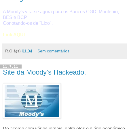
A Moody's vira-se agora para os Bancos CGD, Montepio,
BES e BCP.
Conotando-os de "Lixo".
Link AQUI
R.O
à(s)
01:04
Sem comentários:
11.7.11
Site da Moody's Hackeado.
De acordo com vários jornais, entre eles o diário económico