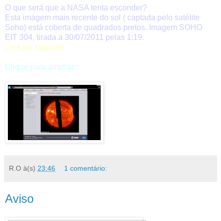
O que será que a NASA tenta esconder?
Esta imagem mais recente do sol ( captada pelo satélite
Soho) está coberta de quadrados pretos. Imagem SOHO
EIT 304, tirada a 30/07/2011 pelas 1:19.
Link da imagem
Clique para ampliar :
R.O
à(s)
23:46
1 comentário:
Aviso