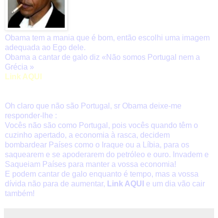
Obama tem a mania que é bom, então escolhi uma imagem
adequada ao Ego dele.
Obama a cantar de galo
diz «Não somos Portugal nem a
Grécia »
Link AQUI
Oh claro que não são Portugal, sr Obama deixe-me
responder-lhe :
Vocês não são como Portugal, pois vocês quando têm o
cuzinho apertado, a economia à rasca, decidem
bombardear Países como o Iraque ou a Líbia, para os
saquearem e se apoderarem do petróleo e ouro. Invadem e
Saqueiam Países para manter a vossa economia!
E podem cantar de galo enquanto é tempo, mas a vossa
dívida não para de aumentar,
Link AQUI
e um dia vão cair
também!