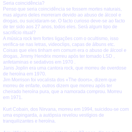
Seria coincidência?
Penso que seria coincidência se fossem mortes naturais,
mas alguns deles morreram devido ao abuso de álcool e
drogas, ou suicidaram-se. O facto curioso deve-se ao facto
de ter sido aos 27 anos, todos eles. Será algum tipo de
sacrifício ritual?
A música rock tem fortes ligações com o ocultismo, isso
verifica-se nas letras, videoclips, capas de álbuns etc.
Coisas que eles tinham em comum era o abuso de álcool e
drogas, Jimmy Hendrix morreu após ter tomado LSD ,
anfetaminas e sedativos em 1970 .
Janis Joplin era uma cantora rock, que morreu de overdose
de heroína em 1970.
Jim Morrison foi vocalista dos «The doors», dizem que
morreu de enfarte, outros dizem que morreu após ter
cheirado heroína pura, que a namorada comprou. Morreu
em 1971.
Kurt Cobain, dos Nirvana, morreu em 1994, suicidou-se com
uma espingarda, a autópsia revelou vestígios de
tranquilizantes e heroína.