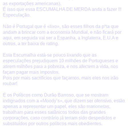
as exportações americanas).
É isso que essa ESCUMALHA DE MERDA anda a fazer !!!
Especulação.
Não é Portugal que é «lixo», são esses filhos da p*ta que
andam a brincar com a economia Mundial, e não ficará por
aqui, em seguida vai ser a Espanha, a Inglaterra, E.U.A e
outros, a ter baixa de rating.
Esta Escumalha está-se pouco lixando que as
especulações prejudiquem 10 milhões de Portugueses e
atirem milhões para a pobreza, e nos afectem a vida, nos
façam pagar mais impostos.
Pois por mais sacrifícios que façamos, mais eles nos irão
roubar!
E os Políticos como Durão Barroso, que se mostram
indignados com a «Moody’s», que dizem ser ofensivo, estão
apenas a representar um papel, eles são marionetas,
trabalham para esses satânicos todos das grandes
corporações, caso contrário já teriam sido despedidos e
substituídos por outros políticos mais obedientes.