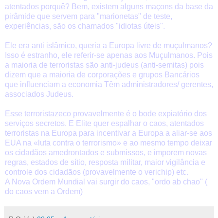
atentados porquê? Bem, existem alguns maçons da base da
pirâmide que servem para "marionetas" de teste,
experiências, são os chamados "idiotas úteis".
Ele era anti islâmico, queria a Europa livre de muçulmanos?
Isso é estranho, ele referir-se apenas aos Muçulmanos. Pois
a maioria de terroristas são anti-judeus (anti-semitas) pois
dizem que a maioria de corporações e grupos Bancários
que influenciam a economia Têm administradores/ gerentes,
associados Judeus.
Esse terroristazeco provavelmente é o bode expiatório dos
serviços secretos. E Elite quer espalhar o caos, atentados
terroristas na Europa para incentivar a Europa a aliar-se aos
EUA na «luta contra o terrorismo» e ao mesmo tempo deixar
os cidadãos amedrontados e submissos, e imporem novas
regras, estados de sítio, resposta militar, maior vigilância e
controle dos cidadãos (provavelmente o verichip) etc.
A Nova Ordem Mundial vai surgir do caos, "ordo ab chao" (
do caos vem a Ordem)