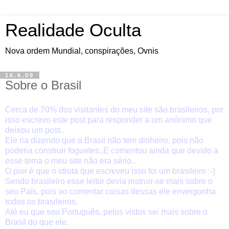
Realidade Oculta
Nova ordem Mundial, conspirações, Ovnis
16.6.09
Sobre o Brasil
Cerca de 70% dos visitantes do meu site são brasileiros, por
isso escrevo este post para responder a um anónimo que
deixou um post..
Ele ria dizendo que o Brasil não tem dinheiro, pois não
poderia construir foguetes..E comentou ainda que devido a
esse tema o meu site não era sério..
O pior é que o idiota que escreveu isso foi um brasileiro :-)
Sendo brasileiro esse leitor devia instruir-se mais sobre o
seu País, pois ao comentar coisas dessas ele envergonha
todos os brasileiros.
Até eu que sou Português, pelos vistos sei mais sobre o
Brasil do que ele.