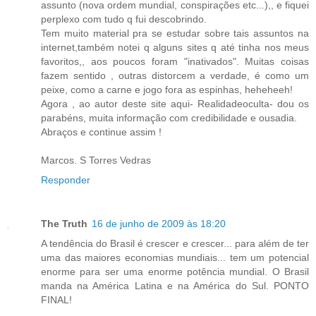
assunto (nova ordem mundial, conspirações etc...),, e fiquei
perplexo com tudo q fui descobrindo.
Tem muito material pra se estudar sobre tais assuntos na
internet,também notei q alguns sites q até tinha nos meus
favoritos,, aos poucos foram "inativados". Muitas coisas
fazem sentido , outras distorcem a verdade, é como um
peixe, como a carne e jogo fora as espinhas, heheheeh!
Agora , ao autor deste site aqui- Realidadeoculta- dou os
parabéns, muita informação com credibilidade e ousadia.
Abraços e continue assim !
Marcos. S Torres Vedras
Responder
The Truth
16 de junho de 2009 às 18:20
A tendência do Brasil é crescer e crescer... para além de ter
uma das maiores economias mundiais... tem um potencial
enorme para ser uma enorme potência mundial. O Brasil
manda na América Latina e na América do Sul. PONTO
FINAL!