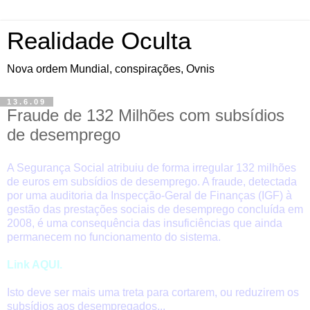
Realidade Oculta
Nova ordem Mundial, conspirações, Ovnis
13.6.09
Fraude de 132 Milhões com subsídios
de desemprego
A Segurança Social atribuiu de forma irregular 132 milhões
de euros em subsídios de desemprego. A fraude, detectada
por uma auditoria da Inspecção-Geral de Finanças (IGF) à
gestão das prestações sociais de desemprego concluída em
2008, é uma consequência das insuficiências que ainda
permanecem no funcionamento do sistema.
Link AQUI.
Isto deve ser mais uma treta para cortarem, ou reduzirem os
subsídios aos desempregados...