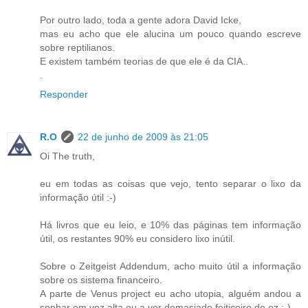
Por outro lado, toda a gente adora David Icke,
mas eu acho que ele alucina um pouco quando escreve
sobre reptilianos.
E existem também teorias de que ele é da CIA..
.
Responder
R.O
22 de junho de 2009 às 21:05
Oi The truth,
eu em todas as coisas que vejo, tento separar o lixo da
informação útil :-)
Há livros que eu leio, e 10% das páginas tem informação
útil, os restantes 90% eu considero lixo inútil.
Sobre o Zeitgeist Addendum, acho muito útil a informação
sobre os sistema financeiro.
A parte de Venus project eu acho utopia, alguém andou a
sonhar em voz alta ou a ver demasiado feiticeiro de oz :-)