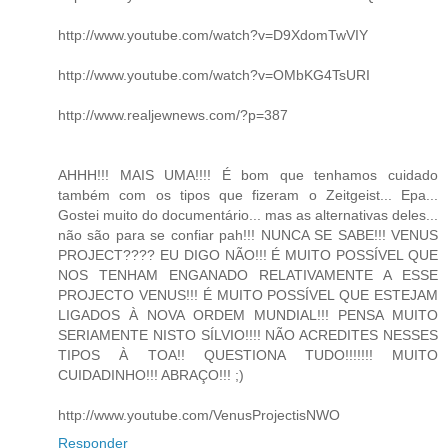
http://www.youtube.com/watch?v=D9XdomTwVIY
http://www.youtube.com/watch?v=OMbKG4TsURI
http://www.realjewnews.com/?p=387
AHHH!!! MAIS UMA!!!! É bom que tenhamos cuidado
também com os tipos que fizeram o Zeitgeist... Epa...
Gostei muito do documentário... mas as alternativas deles...
não são para se confiar pah!!! NUNCA SE SABE!!! VENUS
PROJECT???? EU DIGO NÃO!!! É MUITO POSSÍVEL QUE
NOS TENHAM ENGANADO RELATIVAMENTE A ESSE
PROJECTO VENUS!!! É MUITO POSSÍVEL QUE ESTEJAM
LIGADOS À NOVA ORDEM MUNDIAL!!! PENSA MUITO
SERIAMENTE NISTO SÍLVIO!!!! NÃO ACREDITES NESSES
TIPOS À TOA!! QUESTIONA TUDO!!!!!!! MUITO
CUIDADINHO!!! ABRAÇO!!! ;)
http://www.youtube.com/VenusProjectisNWO
Responder