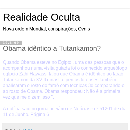
Realidade Oculta
Nova ordem Mundial, conspirações, Ovnis
19.6.09
Obama idêntico a Tutankamon?
Quando Obama esteve no Egipto , uma das pessoas que o
acompanhou numa visita guiada foi o conhecido arqueólogo
egípcio Zahi Hawass, falou que Obama é idêntico ao faraó
Tutankamon da XVIII dinastia, peritos forenses também
analisaram o rosto do faraó com tecnicas 3d comparando-o
ao rosto de Obama. Obama respondeu : Não é a primeira
vez que me dizem isso ".
A notícia saiu no jornal «Diário de Notícias» nº 51201 de dia
11 de Junho. Página 6