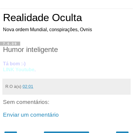
Realidade Oculta
Nova ordem Mundial, conspirações, Ovnis
7.6.09
Humor inteligente
Tá bom :-)
LINK Youtube
.
R.O
à(s)
02:01
Sem comentários:
Enviar um comentário