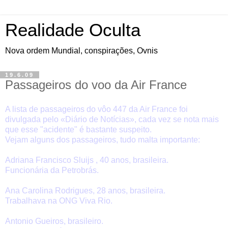
Realidade Oculta
Nova ordem Mundial, conspirações, Ovnis
19.6.09
Passageiros do voo da Air France
A lista de passageiros do vôo 447 da Air France foi
divulgada pelo «Diário de Notícias», cada vez se nota mais
que esse "acidente" é bastante suspeito.
Vejam alguns dos passageiros, tudo malta importante:
Adriana Francisco Sluijs , 40 anos, brasileira.
Funcionária da Petrobrás.
Ana Carolina Rodrigues, 28 anos, brasileira.
Trabalhava na ONG Viva Rio.
Antonio Gueiros, brasileiro.