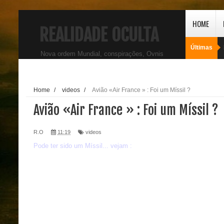
HOME
REALIDADE OCULTA
Últimas
Nova ordem Mundial, conspirações, Ovnis
Home
/
videos
/
Avião «Air France » : Foi um Míssil ?
Avião «Air France » : Foi um Míssil ?
R.O
11:19
videos
Pode ter sido um Míssil... vejam :