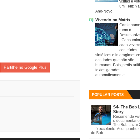
visitas e vo
um Feliz Nat
Ano-Novo
Vivendo na Matrix
Caminhamo
rumo à
Desumaniz
-
Consumim
cada vez ma
conteúdos
sintéticos e interagimos c
entidades que não são
humanas. Bots, perfis artifi
Partilhe no Google Plus
textos gerados
automaticamente...
POPULAR POSTS
S4- The Bob 
Story
Recomendo vi
o documentário
The Bob Lazar 
— é excelente. Acompanho 
de Bob ...