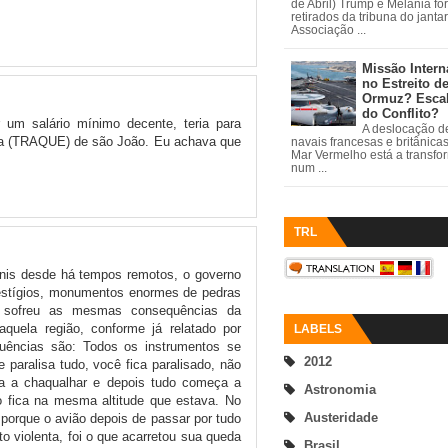
de Abril) Trump e Melania fo
retirados da tribuna do janta
Associação ...
Missão Intern
no Estreito d
Ormuz? Esca
do Conflito?
r um salário mínimo decente, teria para
A deslocação de
nha (TRAQUE) de são João. Eu achava que
navais francesas e britânica
Mar Vermelho está a transfo
num ...
TRL
vnis desde há tempos remotos, o governo
vestígios, monumentos enormes de pedras
o sofreu as mesmas consequências da
uela região, conforme já relatado por
LABELS
quências são: Todos os instrumentos se
2012
paralisa tudo, você fica paralisado, não
 a chaqualhar e depois tudo começa a
Astronomia
ão fica na mesma altitude que estava. No
Austeridade
 porque o avião depois de passar por tudo
 violenta, foi o que acarretou sua queda
Brasil