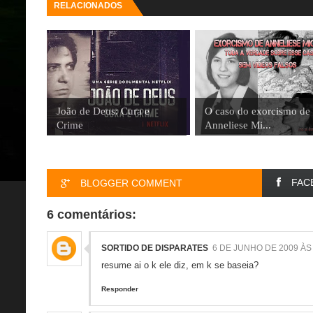
RELACIONADOS
João de Deus: Cura e
O caso do exorcismo de
Crime
Anneliese Mi...
FAC
BLOGGER COMMENT
6 comentários:
SORTIDO DE DISPARATES
6 DE JUNHO DE 2009 ÀS 
resume ai o k ele diz, em k se baseia?
Responder