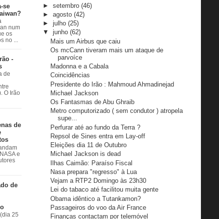
►
setembro
(46)
a-se
Taiwan?
►
agosto
(42)
a
►
julho
(25)
wan num
▼
junho
(62)
e os
 no ...
Mais um Airbus que caiu
Os mcCann tiveram mais um ataque de
parvoíce
rão -
s
Madonna e a Cabala
a de
Coincidências
Presidente do Irão : Mahmoud Ahmadinejad
ntre
Michael Jackson
. O Irão
Os Fantasmas de Abu Ghraib
Metro computorizado ( sem condutor ) atropela
supe...
enas de
Perfurar até ao fundo da Terra ?
e
Repsol de Sines entra em Lay-off
tos
Eleições dia 11 de Outubro
 andam
Michael Jackson is dead
à NASA e
utores
Ilhas Caimão: Paraíso Fiscal
Nasa prepara "regresso" à Lua
Vejam a RTP2 Domingo às 23h30
ado de
Lei do tabaco até facilitou muita gente
Obama idêntico a Tutankamon?
do
Passageiros do voo da Air France
(dia 25
Finanças contactam por telemóvel