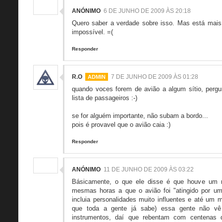
ANÓNIMO
6 DE JUNHO DE 2009 ÀS 20:18
Quero saber a verdade sobre isso. Mas está mais
impossível. =(
Responder
R.O
7 DE JUNHO DE 2009 ÀS 01:28
quando voces forem de avião a algum sítio, perg
lista de passageiros :-)
se for alguém importante, não subam a bordo...
pois é provavel que o avião caia :)
Responder
ANÓNIMO
11 DE JUNHO DE 2009 ÀS 03:22
Básicamente, o que ele disse é que houve um m
mesmas horas a que o avião foi "atingido por um
incluia personalidades muito influentes e até um m
que toda a gente já sabe) essa gente não 
instrumentos, daí que rebentam com centenas d