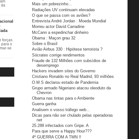
ram
Mais um pobrezinho...
r da
Radiações UV continuam elevadas
O que se passa com os aviões?
Entrevista André Jordan : Moeda Mundial
acional
e
Morreu actor David Carradine
lada
McCann a espedinchar dinheiro
Obama : Maçon grau 32
 forças
Sobre o Brasil
s para o
rmar-se
Avião Airbus 330 : Hipótese terrorista ?
Sócrates corrige rendimentos
Fraude de 132 Milhões com subsídios de
desemprego
Hackers invadem sites do Governo
Cristiano Ronaldo no Real Madrid, 93 milhões
O.M.S declarou estado de Pandemia
Grupo armado Nigeriano atacou oleoduto da
Chevron
Obama nas tintas para o Ambiente
Guerra ganha
Analisem o vosso tráfego web...
Dicas para não ser chulado pelas operadoras
net
25.288 infectados com Gripe. A
Para que serve a Happy Hour???
4ª GUERRA COM A TMN !!