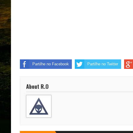
Partilhe no Facebook
Partilhe no Twitter
About R.O