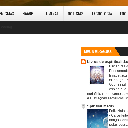
ENIGMAS
HAARP
ILLUMINATI
NOTICIAS
TECNOLOGIA
ENG
Loading...
MEUS BLOGUES
Livros de espiritualida
Esculturas 
Pensamento
[image: scul
of thought -S
Guerrinha] 
espiritual e
metafísica, bem como de
e ilustrações esotéricas. M
Spiritual Matrix
Feliz Natal 
-
Caros leit
amigos, obr
pelas vossa