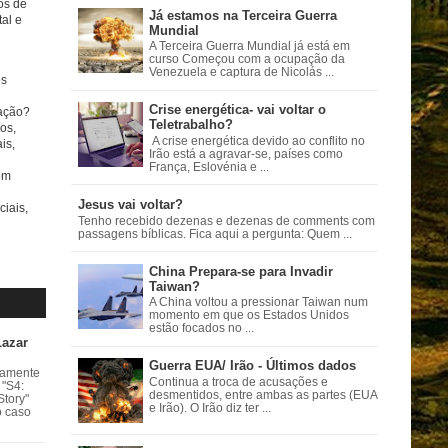
tos de
Já estamos na Terceira Guerra
al e
Mundial
A Terceira Guerra Mundial já está em
curso Começou com a ocupação da
Venezuela e captura de Nicolás ...
s
Crise energética- vai voltar o
ação?
Teletrabalho?
os,
A crise energética devido ao conflito no
is,
Irão está a agravar-se, países como
França, Eslovénia e ...
om
Jesus vai voltar?
ciais,
Tenho recebido dezenas e dezenas de comments com
passagens bíblicas. Fica aqui a pergunta: Quem ...
China Prepara-se para Invadir
Taiwan?
A China voltou a pressionar Taiwan num
momento em que os Estados Unidos
estão focados no ...
Lazar
Guerra EUA/ Irão - Últimos dados
vamente
Continua a troca de acusações e
 "S4:
desmentidos, entre ambas as partes (EUA
Story"
e Irão). O Irão diz ter ...
o caso