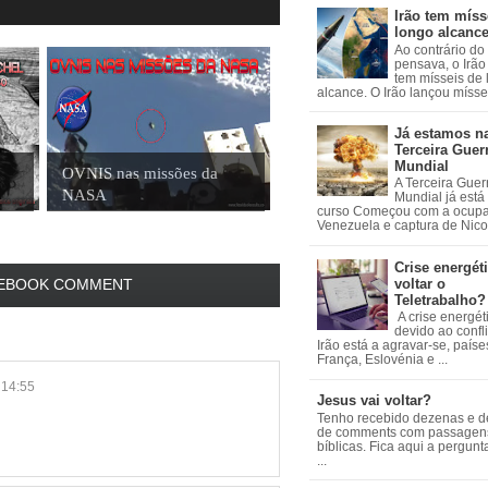
Irão tem míss
longo alcanc
Ao contrário do
pensava, o Irão 
tem mísseis de
alcance. O Irão lançou mísseis
Já estamos n
Terceira Guer
Mundial
OVNIS nas missões da
A Terceira Guer
NASA
Mundial já está
curso Começou com a ocup
Venezuela e captura de Nicol
Crise energéti
voltar o
EBOOK COMMENT
Teletrabalho?
A crise energét
devido ao confl
Irão está a agravar-se, país
França, Eslovénia e ...
14:55
Jesus vai voltar?
Tenho recebido dezenas e 
de comments com passagen
bíblicas. Fica aqui a pergun
...