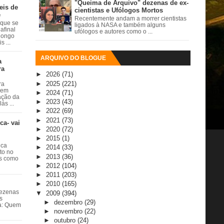
"Queima de Arquivo" dezenas de ex-
eis de
cientistas e Ufólogos Mortos
e
Recentemente andam a morrer cientistas
 que se
ligados à NASA e também alguns
afinal
ufólogos e autores como o ...
 longo
 ...
ARQUIVO DO BLOGUE
a
ra
►
2026
(71)
►
2025
(221)
ra
 em
►
2024
(71)
ação da
►
2023
(43)
ás ...
►
2022
(69)
►
2021
(73)
ca- vai
►
2020
(72)
►
2015
(1)
ica
►
2014
(33)
ito no
►
2013
(36)
es como
►
2012
(104)
►
2011
(203)
►
2010
(165)
dezenas
▼
2009
(394)
s
►
dezembro
(29)
ta: Quem
►
novembro
(22)
►
outubro
(24)