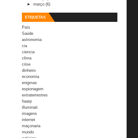
►
março
(6)
ETIQUETAS
País
Saúde
astronomia
cia
ciencia
clima
crise
dinheiro
economia
enigmas
espionagem
extraterrestres
haarp
illuminati
imagens
internet
maçonaria
mundo