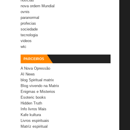
notícias
nova ordem Mundial
ovnis
paranormal
profecias
sociedade
tecnologia
videos
wtc
PARCEIROS
A Nova Opressão
AI News
blog Spiritual matrix
Blog vivendo na Matrix
Enigmas e Misterios
Esoteric books
Hidden Truth
Info livros Mais
Kafe kultura
Livros espirituais
Matríz espiritual