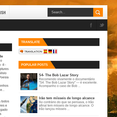
LISH
TRANSLATE
de
do
 -II
-
POPULAR POSTS
ptures
ilvio
S4- The Bob Lazar Story
Poesia
Recomendo vivamente o documentário
"S4: The Bob Lazar Story" — é excelente.
senhos
Acompanho o caso de Bob ...
e...
Irão tem mísseis de longo alcance
a todos
Ao contrário do que se pensava, o Irão
ores e
afinal tem mísseis de longo alcance. O
Irão lançou mísseis ...
igado
s