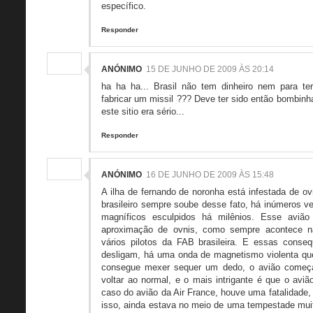
específico.
Responder
ANÓNIMO
15 DE JUNHO DE 2009 ÀS 20:14
ha ha ha... Brasil não tem dinheiro nem para te
fabricar um missil ??? Deve ter sido então bombi
este sitio era sério...
Responder
ANÓNIMO
16 DE JUNHO DE 2009 ÀS 15:48
A ilha de fernando de noronha está infestada de o
brasileiro sempre soube desse fato, há inúmeros 
magníficos esculpidos há milênios. Esse aviã
aproximação de ovnis, como sempre acontece naq
vários pilotos da FAB brasileira. E essas conse
desligam, há uma onda de magnetismo violenta que 
consegue mexer sequer um dedo, o avião começa
voltar ao normal, e o mais intrigante é que o avi
caso do avião da Air France, houve uma fatalidade,
isso, ainda estava no meio de uma tempestade muito