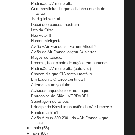
Radiação UV muito alta
Guru brasileiro diz que adivinhou queda do
avião
Tv digital vem aí ....
Dubai que poucos mostram....
Isto da Crise...
Não votei !!!!
Humor inteligente
Avião «Air France » : Foi um Míssil ?
Avião da Air France lançou 24 alertas
Maços de tabaco...
Porcos , transplante de orgãos em humanos
Radiação UV muito alta (outravez)
Chavez diz que CIA tentou matá-lo....
Bin Laden... O Circo continua !
Alternativa ao youtube
Achados arqueológicos no Iraque
Protocolos de Sião : VERDADE!
Sabotagem de aviões
Príncipe do Brasil ia no avião da «Air France »
Pandemia h1n1
Avião Airbus 330-200 , da «Air France » que
caiu
►
maio
(58)
►
abril
(80)