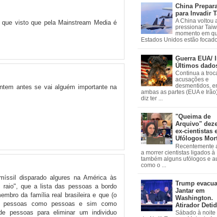
China Prepar
para Invadir 
A China voltou 
 que visto que pela Mainstream Media é
pressionar Tai
momento em qu
Estados Unidos estão focados
Guerra EUA/ I
Últimos dado
Continua a troc
acusações e
desmentidos, e
untem antes se vai alguém importante na
ambas as partes (EUA e Irão)
diz ter ...
"Queima de
Arquivo" dez
ex-cientistas 
Ufólogos Mor
Recentemente
a morrer cientistas ligados 
também alguns ufólogos e a
como o ...
íssil disparado algures na América às
Trump evacu
 raio", que a lista das pessoas a bordo
Jantar em
embro da família real brasileira e que (o
Washington.
vê pessoas como pessoas e sim como
Atirador Deti
e pessoas para eliminar um individuo
Sábado à noite 