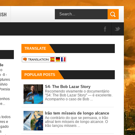
LISH
TRANSLATE
de
do
 -II
-
POPULAR POSTS
ptures
ilvio
S4- The Bob Lazar Story
Poesia
Recomendo vivamente o documentário
"S4: The Bob Lazar Story" — é excelente.
senhos
Acompanho o caso de Bob ...
e...
Irão tem mísseis de longo alcance
a todos
Ao contrário do que se pensava, o Irão
ores e
afinal tem mísseis de longo alcance. O
Irão lançou mísseis ...
igado
s