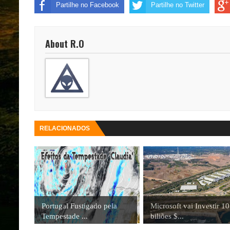
Partilhe no Facebook
Partilhe no Twitter
About R.O
RELACIONADOS
Portugal Fustigado pela
Microsoft vai Investir 10
Tempestade ...
biliões $...