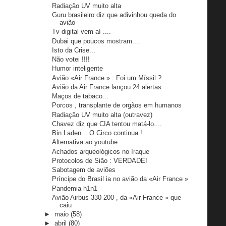
Radiação UV muito alta
Guru brasileiro diz que adivinhou queda do
avião
Tv digital vem aí ....
Dubai que poucos mostram....
Isto da Crise...
Não votei !!!!
Humor inteligente
Avião «Air France » : Foi um Míssil ?
Avião da Air France lançou 24 alertas
Maços de tabaco...
Porcos , transplante de orgãos em humanos
Radiação UV muito alta (outravez)
Chavez diz que CIA tentou matá-lo....
Bin Laden... O Circo continua !
Alternativa ao youtube
Achados arqueológicos no Iraque
Protocolos de Sião : VERDADE!
Sabotagem de aviões
Príncipe do Brasil ia no avião da «Air France »
Pandemia h1n1
Avião Airbus 330-200 , da «Air France » que
caiu
►
maio
(58)
►
abril
(80)