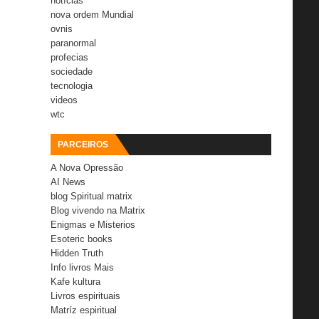
notícias
nova ordem Mundial
ovnis
paranormal
profecias
sociedade
tecnologia
videos
wtc
PARCEIROS
A Nova Opressão
AI News
blog Spiritual matrix
Blog vivendo na Matrix
Enigmas e Misterios
Esoteric books
Hidden Truth
Info livros Mais
Kafe kultura
Livros espirituais
Matríz espiritual