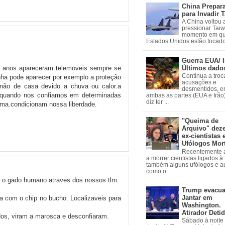
China Prepar
para Invadir 
A China voltou 
pressionar Tai
momento em qu
Estados Unidos estão focados
Guerra EUA/ I
Últimos dado
5 anos apareceram telemoveis sempre se
Continua a troc
ha pode aparecer por exemplo a proteção
acusações e
 não de casa devido a chuva ou calor.a
desmentidos, e
sa.quando nos confiamos em determinadas
ambas as partes (EUA e Irão)
diz ter ...
ma.condicionam nossa liberdade.
"Queima de
Arquivo" dez
ex-cientistas 
Ufólogos Mor
Recentemente
a morrer cientistas ligados 
também alguns ufólogos e a
como o ...
ta o gado humano atraves dos nossos tlm.
Trump evacu
Jantar em
 com o chip no bucho. Localizaveis para
Washington.
Atirador Deti
dos, viram a marosca e desconfiaram.
Sábado à noite 