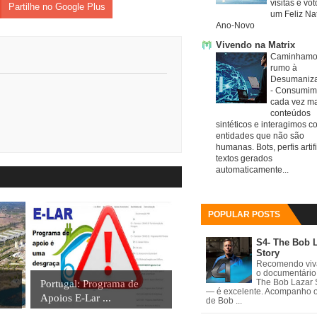
visitas e vo
Partilhe no Google Plus
um Feliz Nat
Ano-Novo
Vivendo na Matrix
Caminhamo
rumo à
Desumaniz
-
Consumim
cada vez ma
conteúdos
sintéticos e interagimos c
entidades que não são
humanas. Bots, perfis artifi
textos gerados
automaticamente...
POPULAR POSTS
S4- The Bob 
Story
Recomendo vi
o documentário
Portugal: Programa de
The Bob Lazar 
— é excelente. Acompanho 
Apoios E-Lar ...
de Bob ...