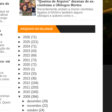
"Queima de Arquivo" dezenas de ex-
eis de
cientistas e Ufólogos Mortos
e
Recentemente andam a morrer cientistas
 que se
ligados à NASA e também alguns
afinal
ufólogos e autores como o ...
 longo
 ...
ARQUIVO DO BLOGUE
a
ra
►
2026
(71)
►
2025
(221)
ra
 em
►
2024
(71)
ação da
►
2023
(43)
ás ...
►
2022
(69)
►
2021
(73)
ca- vai
►
2020
(72)
►
2015
(1)
ica
►
2014
(33)
ito no
►
2013
(36)
es como
►
2012
(104)
►
2011
(203)
►
2010
(165)
dezenas
▼
2009
(394)
s
►
dezembro
(29)
ta: Quem
►
novembro
(22)
►
outubro
(24)