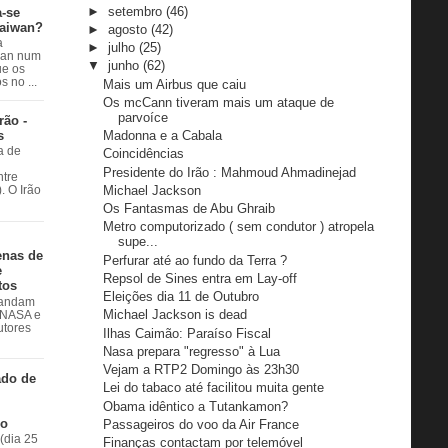
►
setembro
(46)
a-se
Taiwan?
►
agosto
(42)
a
►
julho
(25)
wan num
▼
junho
(62)
e os
 no ...
Mais um Airbus que caiu
Os mcCann tiveram mais um ataque de
parvoíce
rão -
s
Madonna e a Cabala
a de
Coincidências
Presidente do Irão : Mahmoud Ahmadinejad
ntre
Michael Jackson
. O Irão
Os Fantasmas de Abu Ghraib
Metro computorizado ( sem condutor ) atropela
supe...
enas de
Perfurar até ao fundo da Terra ?
e
Repsol de Sines entra em Lay-off
tos
Eleições dia 11 de Outubro
 andam
Michael Jackson is dead
à NASA e
utores
Ilhas Caimão: Paraíso Fiscal
Nasa prepara "regresso" à Lua
Vejam a RTP2 Domingo às 23h30
ado de
Lei do tabaco até facilitou muita gente
Obama idêntico a Tutankamon?
do
Passageiros do voo da Air France
(dia 25
Finanças contactam por telemóvel