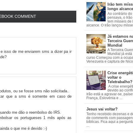
Irão tem míss
longo alcanc
Ao contrário do
EBOOK COMMENT
pensava, o Irão 
tem mísseis de
alcance. O Irão lançou mísseis
Já estamos n
Terceira Guer
Mundial
A Terceira Guer
 e isso de me enviarem sms a dizer pa ir
Mundial já está
ade?
curso Começou com a ocup
Venezuela e captura de Nicol
Crise energéti
voltar o
Teletrabalho?
A crise energét
devido ao confl
utos, ou se fosse sms não solicitada..
Irão está a agravar-se, país
tar que a sms é somente em caso de
França, Eslovénia e ...
Jesus vai voltar?
uando me dão o reembolso do IRS.
Tenho recebido dezenas e 
mbolsar os portugueses 1 mês após as
de comments com passagen
bíblicas. Fica aqui a pergun
...
ainda o que me é devido :-)