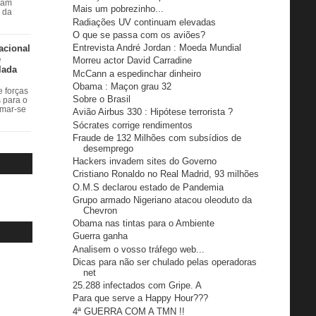
ram
Mais um pobrezinho...
r da
Radiações UV continuam elevadas
O que se passa com os aviões?
Entrevista André Jordan : Moeda Mundial
acional
e
Morreu actor David Carradine
lada
McCann a espedinchar dinheiro
Obama : Maçon grau 32
 forças
Sobre o Brasil
s para o
rmar-se
Avião Airbus 330 : Hipótese terrorista ?
Sócrates corrige rendimentos
Fraude de 132 Milhões com subsídios de
desemprego
Hackers invadem sites do Governo
Cristiano Ronaldo no Real Madrid, 93 milhões
O.M.S declarou estado de Pandemia
Grupo armado Nigeriano atacou oleoduto da
Chevron
Obama nas tintas para o Ambiente
Guerra ganha
Analisem o vosso tráfego web...
Dicas para não ser chulado pelas operadoras
net
25.288 infectados com Gripe. A
Para que serve a Happy Hour???
4ª GUERRA COM A TMN !!