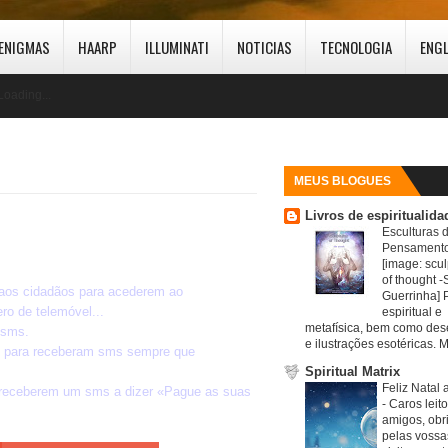
ENIGMAS
HAARP
ILLUMINATI
NOTICIAS
TECNOLOGIA
ENG
Loading...
MEUS BLOGUES
Livros de espiritualida
Esculturas 
Pensamento
[image: scul
of thought -S
aos cidadãos para acederem ao
Guerrinha] 
ro de telemóvel...
espiritual e
metafísica, bem como de
 sms.
e ilustrações esotéricas. M
is para receberam sms sempre que
Spiritual Matrix
Feliz Natal 
, receberem um sms a dizer «Pague as suas
-
Caros leit
amigos, obr
pelas vossa