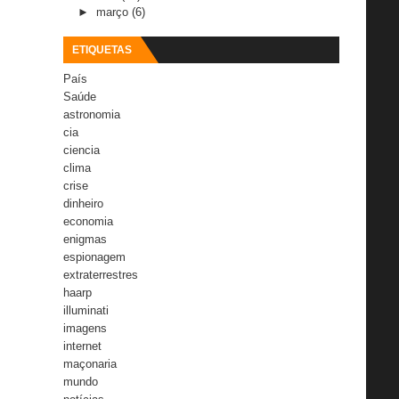
►
março
(6)
ETIQUETAS
País
Saúde
astronomia
cia
ciencia
clima
crise
dinheiro
economia
enigmas
espionagem
extraterrestres
haarp
illuminati
imagens
internet
maçonaria
mundo