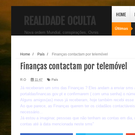
HOME
REALIDADE OCULTA
Últimas
Nova ordem Mundial, conspirações, Ovnis
Home
/
País
/
Finanças contactam por telemóvel
Finanças contactam por telemóvel
R.O
11:47
País
Já receberam um sms das Finanças ? Eles andam a enviar sms 
portaldasfinancas.gov.pt e confirmarem ( com uma senha) o núme
Alguns amigos(as) meus já receberam, hoje também recebi esse
Ao que parece, as Finanças querem ter os cidadãos contactáve
necessário...
Já estou a imaginar, pessoas que não tenham as contas em dia
contas até à data mencionada neste sms"