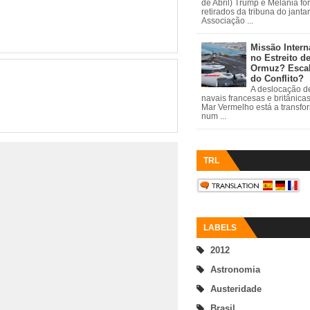
de Abril) Trump e Melania fo
retirados da tribuna do janta
Associação ...
Missão Intern
no Estreito d
Ormuz? Esca
do Conflito?
A deslocação de
navais francesas e britânica
Mar Vermelho está a transfo
num ...
TRL
LABELS
2012
Astronomia
Austeridade
Brasil