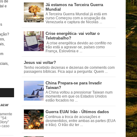
tos de
Já estamos na Terceira Guerra
al e
Mundial
A Terceira Guerra Mundial já está em
curso Começou com a ocupação da
Venezuela e captura de Nicolás ...
s
Crise energética- vai voltar o
ação?
Teletrabalho?
os,
A crise energética devido ao conflito no
is,
Irão está a agravar-se, países como
França, Eslovénia e ...
om
Jesus vai voltar?
ciais,
Tenho recebido dezenas e dezenas de comments com
passagens bíblicas. Fica aqui a pergunta: Quem ...
China Prepara-se para Invadir
Taiwan?
A China voltou a pressionar Taiwan num
momento em que os Estados Unidos
estão focados no ...
Lazar
Guerra EUA/ Irão - Últimos dados
vamente
Continua a troca de acusações e
 "S4:
desmentidos, entre ambas as partes (EUA
Story"
e Irão). O Irão diz ter ...
o caso