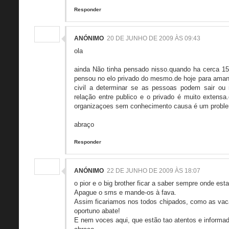
Responder
ANÓNIMO
20 DE JUNHO DE 2009 ÀS 09:43
ola
ainda Não tinha pensado nisso.quando ha cerca 1
pensou no elo privado do mesmo.de hoje para aman
civil a determinar se as pessoas podem sair ou
relação entre publico e o privado é muito exten
organizaçoes sem conhecimento causa é um proble
abraço
Responder
ANÓNIMO
22 DE JUNHO DE 2009 ÀS 18:07
o pior e o big brother ficar a saber sempre onde es
Apague o sms e mande-os à fava.
Assim ficariamos nos todos chipados, como as vaca
oportuno abate!
E nem voces aqui, que estão tao atentos e informa