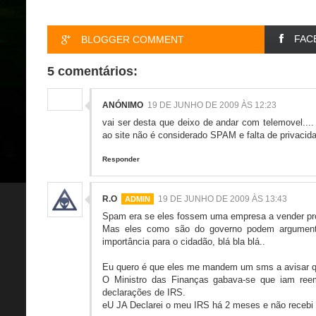
FAC
BLOGGER COMMENT
5 comentários:
ANÓNIMO
19 DE JUNHO DE 2009 ÀS 12:23
vai ser desta que deixo de andar com telemovel....
ao site não é considerado SPAM e falta de privacid
Responder
R.O
19 DE JUNHO DE 2009 ÀS 13:43
Spam era se eles fossem uma empresa a vender prod
Mas eles como são do governo podem argumen
importância para o cidadão, blá bla blá..
Eu quero é que eles me mandem um sms a avisar q
O Ministro das Finanças gabava-se que iam ree
declarações de IRS.
eU JA Declarei o meu IRS há 2 meses e não recebi 