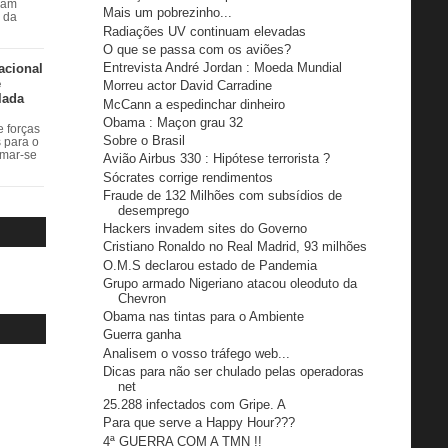
ram
Mais um pobrezinho...
r da
Radiações UV continuam elevadas
O que se passa com os aviões?
Entrevista André Jordan : Moeda Mundial
acional
e
Morreu actor David Carradine
lada
McCann a espedinchar dinheiro
Obama : Maçon grau 32
 forças
Sobre o Brasil
s para o
rmar-se
Avião Airbus 330 : Hipótese terrorista ?
Sócrates corrige rendimentos
Fraude de 132 Milhões com subsídios de
desemprego
Hackers invadem sites do Governo
Cristiano Ronaldo no Real Madrid, 93 milhões
O.M.S declarou estado de Pandemia
Grupo armado Nigeriano atacou oleoduto da
Chevron
Obama nas tintas para o Ambiente
Guerra ganha
Analisem o vosso tráfego web...
Dicas para não ser chulado pelas operadoras
net
25.288 infectados com Gripe. A
Para que serve a Happy Hour???
4ª GUERRA COM A TMN !!