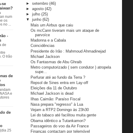
►
setembro
(46)
a-se
Taiwan?
►
agosto
(42)
a
►
julho
(25)
wan num
▼
junho
(62)
e os
 no ...
Mais um Airbus que caiu
Os mcCann tiveram mais um ataque de
parvoíce
rão -
s
Madonna e a Cabala
a de
Coincidências
Presidente do Irão : Mahmoud Ahmadinejad
ntre
Michael Jackson
. O Irão
Os Fantasmas de Abu Ghraib
Metro computorizado ( sem condutor ) atropela
supe...
enas de
Perfurar até ao fundo da Terra ?
e
Repsol de Sines entra em Lay-off
tos
Eleições dia 11 de Outubro
 andam
Michael Jackson is dead
à NASA e
utores
Ilhas Caimão: Paraíso Fiscal
Nasa prepara "regresso" à Lua
Vejam a RTP2 Domingo às 23h30
ado de
Lei do tabaco até facilitou muita gente
Obama idêntico a Tutankamon?
do
Passageiros do voo da Air France
(dia 25
Finanças contactam por telemóvel