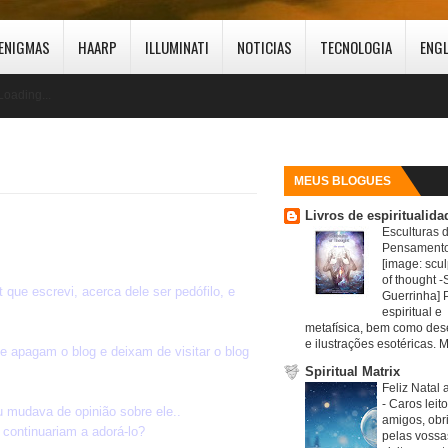
ENIGMAS
HAARP
ILLUMINATI
NOTICIAS
TECNOLOGIA
ENG
Loading...
MEUS BLOGUES
Livros de espiritualida
Esculturas 
Pensamento
[image: scul
of thought -S
que escrevi, acerca dele ser pedófilo, e
Guerrinha] 
espiritual e
metafísica, bem como de
e ilustrações esotéricas. M
e apagam o blog e deixam de visitar o blog
Spiritual Matrix
Feliz Natal 
-
Caros leit
u mudava de opinião sobre ele..
amigos, obr
 continuariam a adorá-lo?
pelas vossa