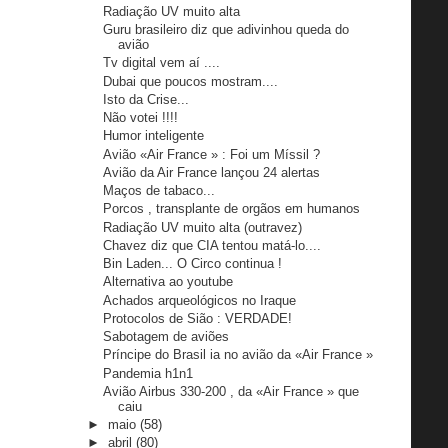
Radiação UV muito alta
Guru brasileiro diz que adivinhou queda do
avião
Tv digital vem aí ....
Dubai que poucos mostram....
Isto da Crise...
Não votei !!!!
Humor inteligente
Avião «Air France » : Foi um Míssil ?
Avião da Air France lançou 24 alertas
Maços de tabaco...
Porcos , transplante de orgãos em humanos
Radiação UV muito alta (outravez)
Chavez diz que CIA tentou matá-lo....
Bin Laden... O Circo continua !
Alternativa ao youtube
Achados arqueológicos no Iraque
Protocolos de Sião : VERDADE!
Sabotagem de aviões
Príncipe do Brasil ia no avião da «Air France »
Pandemia h1n1
Avião Airbus 330-200 , da «Air France » que
caiu
►
maio
(58)
►
abril
(80)