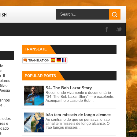
LISH
TRANSLATE
de
do
 -II
-
POPULAR POSTS
ptures
ilvio
S4- The Bob Lazar Story
Poesia
Recomendo vivamente o documentário
"S4: The Bob Lazar Story" — é excelente.
senhos
Acompanho o caso de Bob ...
e...
Irão tem mísseis de longo alcance
a todos
Ao contrário do que se pensava, o Irão
ores e
afinal tem mísseis de longo alcance. O
Irão lançou mísseis ...
igado
s