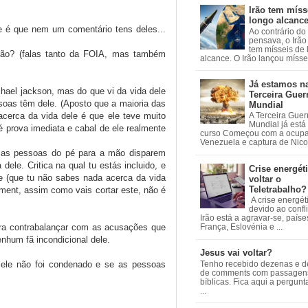
Irão tem míss
longo alcanc
e é que nem um comentário tens deles...
Ao contrário do
pensava, o Irão 
tem mísseis de
ação? (falas tanto da FOIA, mas também
alcance. O Irão lançou mísseis
Já estamos n
ael jackson, mas do que vi da vida dele
Terceira Guer
oas têm dele. (Aposto que a maioria das
Mundial
cerca da vida dele é que ele teve muito
A Terceira Guer
Mundial já está
é prova imediata e cabal de ele realmente
curso Começou com a ocup
Venezuela e captura de Nicol
e as pessoas do pé para a mão disparem
ele. Critica na qual tu estás incluido, e
Crise energéti
e (que tu não sabes nada acerca da vida
voltar o
Teletrabalho?
oment, assim como vais cortar este, não é
A crise energét
devido ao confl
Irão está a agravar-se, país
ara contrabalançar com as acusações que
França, Eslovénia e ...
enhum fã incondicional dele.
Jesus vai voltar?
 ele não foi condenado e se as pessoas
Tenho recebido dezenas e 
de comments com passagen
bíblicas. Fica aqui a pergun
...