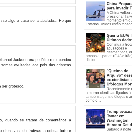
China Prepar
para Invadir 
A China voltou 
pressionar Tai
sse algo o caso seria abafado... Porque
momento em qu
Estados Unidos estão focados
Guerra EUA/ I
Últimos dado
Continua a troc
acusações e
desmentidos, e
ambas as partes (EUA e Irão)
Michael Jackson era pedófilo e respondeu
diz ter ...
o somas avultadas aos pais das crianças
"Queima de
Arquivo" dez
ex-cientistas 
Ufólogos Mor
 ser grotesco.
Recentemente
a morrer cientistas ligados 
também alguns ufólogos e a
como o ...
Trump evacu
Jantar em
o, quando se tratam de comentários a
Washington.
Atirador Deti
Sábado à noite 
fensivas, destrutivas, a criticar forte e