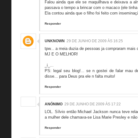
Falou ainda que ele se maquilhava e deixava a a
passava o tempo a brincar com o macaco (ele tinha
Ela contou ainda que o filho foi feito com inseminação
Responder
UNKNOWN
29 DE JUNHO DE 2009 ÀS 16:25
tpw... a meia duzia de pessoas ja compraram mais d
MJ E O MELHOR!
_i_...
PS: legal seu blog!... se n gostei de falar mau
disse... para Deus pra ele n falta muito!
Responder
ANÓNIMO
29 DE JUNHO DE 2009 ÀS 17:22
LOL. Sílvio então Michael Jackson nunca teve rel
a mulher dele chamava-se Lisa Marie Presley e não 
Responder