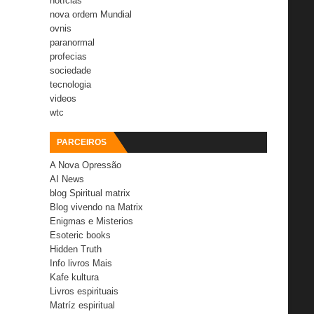
notícias
nova ordem Mundial
ovnis
paranormal
profecias
sociedade
tecnologia
videos
wtc
PARCEIROS
A Nova Opressão
AI News
blog Spiritual matrix
Blog vivendo na Matrix
Enigmas e Misterios
Esoteric books
Hidden Truth
Info livros Mais
Kafe kultura
Livros espirituais
Matríz espiritual