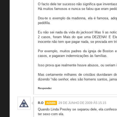
O facto dele ter sucesso não significa que inventas
Há muitos famosos e nunca se falou que eram pedóf
Dou-te o exemplo da madonna, ela é famosa, adop
pedófila.
Eu não sei nada da vida do jackson! Mas li as notic
2 casos, foram Mais do que uma DEZENA! E Ele
inocente não tem que pagar nada, se provada em trib
Por exemplo, muitos padres da igreja de Boston e
casos, e pagaram indemnizações às famílias.
Isso prova que realmente houve abusos, ou seriam i
Mas certamente milhares de cristãos duvidaram di
dizendo “não senhor, eles são homens santos, jamais
Responder
R.O
29 DE JUNHO DE 2009 ÀS 15:15
Quando Linda Presley se separou dele, ela confess
ter sexo com ela.