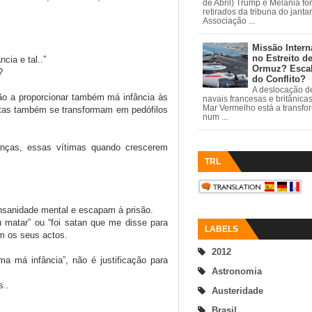
de Abril) Trump e Melania fo
retirados da tribuna do janta
Associação ...
Missão Intern
no Estreito d
cia e tal..”
Ormuz? Esca
?
do Conflito?
A deslocação de
ão a proporcionar também má infância às
navais francesas e britânica
Mar Vermelho está a transfo
ltas também se transformam em pedófilos
num ...
anças, essas vítimas quando crescerem
TRL
sanidade mental e escapam à prisão.
 matar” ou “foi satan que me disse para
LABELS
em os seus actos.
2012
a má infância”, não é justificação para
Astronomia
s..
Austeridade
Brasil