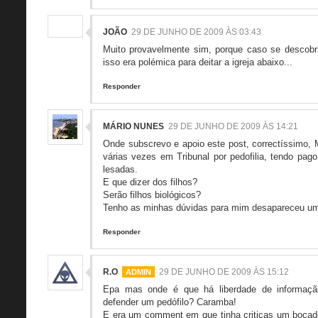
JOÃO
29 DE JUNHO DE 2009 ÀS 03:43
Muito provavelmente sim, porque caso se descobri
isso era polémica para deitar a igreja abaixo...
Responder
MÁRIO NUNES
29 DE JUNHO DE 2009 ÀS 14:21
Onde subscrevo e apoio este post, correctíssimo, 
várias vezes em Tribunal por pedofilia, tendo pag
lesadas.
E que dizer dos filhos?
Serão filhos biológicos?
Tenho as minhas dúvidas para mim desapareceu um
Responder
R.O
29 DE JUNHO DE 2009 ÀS 15:12
Epa mas onde é que há liberdade de informaçã
defender um pedófilo? Caramba!
E era um comment em que tinha criticas um bocado o