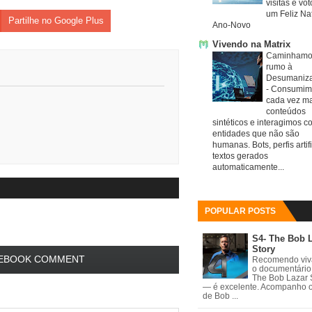
visitas e vo
um Feliz Nat
Partilhe no Google Plus
Ano-Novo
Vivendo na Matrix
Caminhamo
rumo à
Desumaniz
-
Consumim
cada vez ma
conteúdos
sintéticos e interagimos c
entidades que não são
humanas. Bots, perfis artifi
textos gerados
automaticamente...
POPULAR POSTS
S4- The Bob 
Story
EBOOK COMMENT
Recomendo vi
o documentário
The Bob Lazar 
— é excelente. Acompanho 
de Bob ...