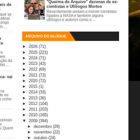
"Queima de Arquivo" dezenas de ex-
eis de
cientistas e Ufólogos Mortos
e
Recentemente andam a morrer cientistas
 que se
ligados à NASA e também alguns
afinal
ufólogos e autores como o ...
 longo
 ...
ARQUIVO DO BLOGUE
a
ra
►
2026
(71)
►
2025
(221)
ra
 em
►
2024
(71)
ação da
►
2023
(43)
ás ...
►
2022
(69)
►
2021
(73)
ca- vai
►
2020
(72)
►
2015
(1)
ica
►
2014
(33)
ito no
►
2013
(36)
es como
►
2012
(104)
►
2011
(203)
►
2010
(165)
dezenas
▼
2009
(394)
s
►
dezembro
(29)
ta: Quem
►
novembro
(22)
►
outubro
(24)