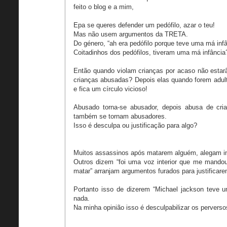
feito o blog e a mim,
Epa se queres defender um pedófilo, azar o teu!
Mas não usem argumentos da TRETA.
Do género, “ah era pedófilo porque teve uma má infân
Coitadinhos dos pedófilos, tiveram uma má infância
Então quando violam crianças por acaso não estar
crianças abusadas? Depois elas quando forem adu
e fica um círculo vicioso!
Abusado torna-se abusador, depois abusa de cri
também se tornam abusadores.
Isso é desculpa ou justificação para algo?
Muitos assassinos após matarem alguém, alegam in
Outros dizem “foi uma voz interior que me mandou
matar” arranjam argumentos furados para justificar
Portanto isso de dizerem “Michael jackson teve um
nada.
Na minha opinião isso é desculpabilizar os perverso