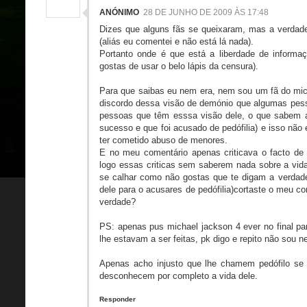
ANÓNIMO
28 DE JUNHO DE 2009 ÀS 17:48
Dizes que alguns fãs se queixaram, mas a verdad
(aliás eu comentei e não está lá nada).
Portanto onde é que está a liberdade de inform
gostas de usar o belo lápis da censura).
Para que saibas eu nem era, nem sou um fã do mich
discordo dessa visão de demónio que algumas pess
pessoas que têm esssa visão dele, o que sabem a
sucesso e que foi acusado de pedófilia) e isso não 
ter cometido abuso de menores.
E no meu comentário apenas criticava o facto d
logo essas criticas sem saberem nada sobre a vida d
se calhar como não gostas que te digam a verdad
dele para o acusares de pedófilia)cortaste o meu c
verdade?
PS: apenas pus michael jackson 4 ever no final p
lhe estavam a ser feitas, pk digo e repito não sou n
Apenas acho injusto que lhe chamem pedófilo se
desconhecem por completo a vida dele.
Responder