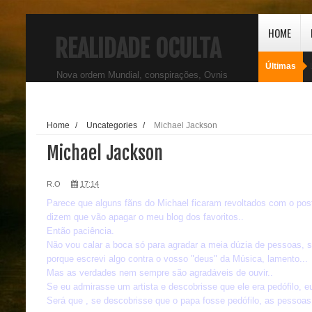
HOME
REALIDADE OCULTA
Últimas
Nova ordem Mundial, conspirações, Ovnis
Home
/
Uncategories
/
Michael Jackson
Michael Jackson
R.O
17:14
Parece que alguns fãns do Michael ficaram revoltados com o post 
dizem que vão apagar o meu blog dos favoritos..
Então paciência.
Não vou calar a boca só para agradar a meia dúzia de pessoas, s
porque escrevi algo contra o vosso "deus" da Música, lamento...
Mas as verdades nem sempre são agradáveis de ouvir..
Se eu admirasse um artista e descobrisse que ele era pedófilo, e
Será que , se descobrisse que o papa fosse pedófilo, as pessoas