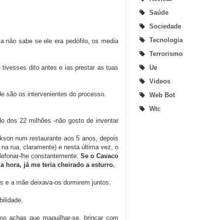
Saúde
Sociedade
Tecnologia
ia não sabe se ele era pedófilo, os media
Terrorismo
Ue
tivesses dito antes e ias prestar as tuas
Videos
 são os intervenientes do processo.
Web Bot
Wtc
do dos 22 milhões -não gosto de inventar
kson num restaurante aos 5 anos, depois
a rua, claramente) e nesta última vez, o
elefonar-lhe constantemente.
Se o Cavaco
a hora, já me teria cheirado a esturro.
ens e a mãe deixava-os dormirem juntos.
ilidade.
mo achas que maquilhar-se, brincar com