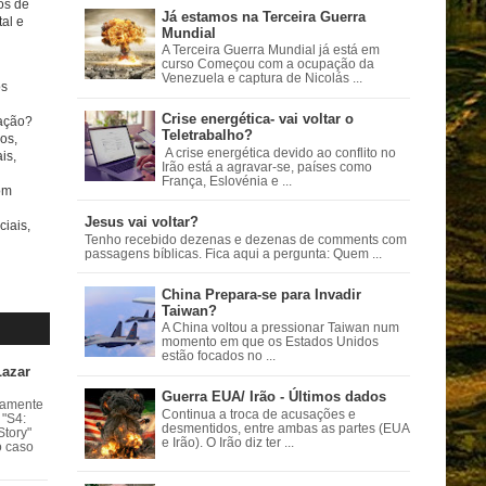
tos de
Já estamos na Terceira Guerra
al e
Mundial
A Terceira Guerra Mundial já está em
curso Começou com a ocupação da
Venezuela e captura de Nicolás ...
s
Crise energética- vai voltar o
ação?
Teletrabalho?
os,
A crise energética devido ao conflito no
is,
Irão está a agravar-se, países como
França, Eslovénia e ...
om
Jesus vai voltar?
ciais,
Tenho recebido dezenas e dezenas de comments com
passagens bíblicas. Fica aqui a pergunta: Quem ...
China Prepara-se para Invadir
Taiwan?
A China voltou a pressionar Taiwan num
momento em que os Estados Unidos
estão focados no ...
Lazar
Guerra EUA/ Irão - Últimos dados
vamente
Continua a troca de acusações e
 "S4:
desmentidos, entre ambas as partes (EUA
Story"
e Irão). O Irão diz ter ...
o caso