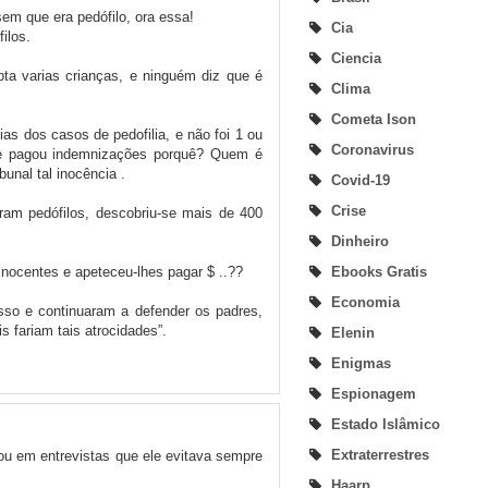
sem que era pedófilo, ora essa!
Cia
ilos.
Ciencia
ta varias crianças, e ninguém diz que é
Clima
Cometa Ison
ias dos casos de pedofilia, e não foi 1 ou
Coronavirus
 pagou indemnizações porquê? Quem é
unal tal inocência .
Covid-19
Crise
ram pedófilos, descobriu-se mais de 400
Dinheiro
Ebooks Gratis
nocentes e apeteceu-lhes pagar $ ..??
Economia
sso e continuaram a defender os padres,
 fariam tais atrocidades”.
Elenin
Enigmas
Espionagem
Estado Islâmico
Extraterrestres
ou em entrevistas que ele evitava sempre
Haarp