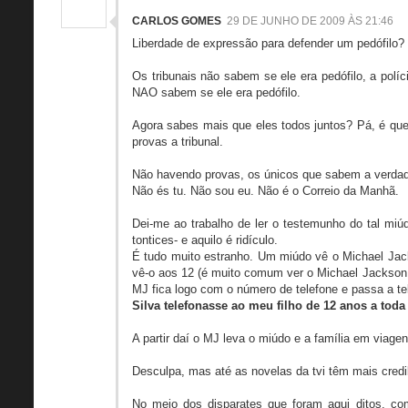
CARLOS GOMES
29 DE JUNHO DE 2009 ÀS 21:46
Liberdade de expressão para defender um pedófilo?
Os tribunais não sabem se ele era pedófilo, a políc
NAO sabem se ele era pedófilo.
Agora sabes mais que eles todos juntos? Pá, é que 
provas a tribunal.
Não havendo provas, os únicos que sabem a verdade
Não és tu. Não sou eu. Não é o Correio da Manhã.
Dei-me ao trabalho de ler o testemunho do tal miú
tontices- e aquilo é ridículo.
É tudo muito estranho. Um miúdo vê o Michael Jac
vê-o aos 12 (é muito comum ver o Michael Jackson n
MJ fica logo com o número de telefone e passa a t
Silva telefonasse ao meu filho de 12 anos a toda 
A partir daí o MJ leva o miúdo e a família em viag
Desculpa, mas até as novelas da tvi têm mais credib
No meio dos disparates que foram aqui ditos, co