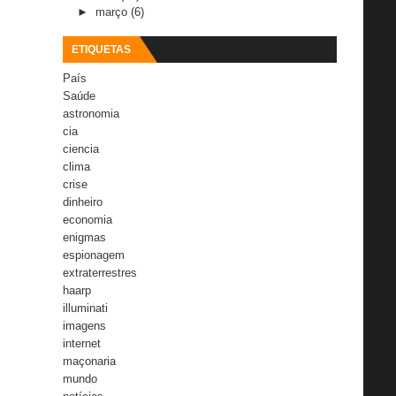
►
março
(6)
ETIQUETAS
País
Saúde
astronomia
cia
ciencia
clima
crise
dinheiro
economia
enigmas
espionagem
extraterrestres
haarp
illuminati
imagens
internet
maçonaria
mundo