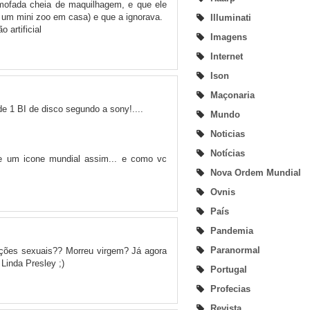
lmofada cheia de maquilhagem, e que ele
 um mini zoo em casa) e que a ignorava.
Illuminati
 artificial
Imagens
Internet
Ison
Maçonaria
e 1 BI de disco segundo a sony!....
Mundo
Noticias
Notícias
 de um icone mundial assim... e como vc
Nova Ordem Mundial
Ovnis
País
Pandemia
Paranormal
ações sexuais?? Morreu virgem? Já agora
Linda Presley ;)
Portugal
Profecias
Revista