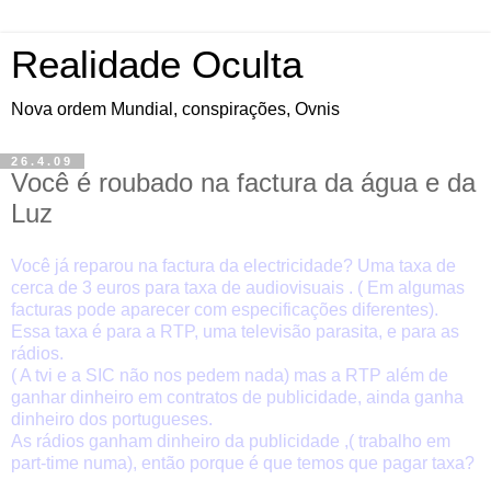
Realidade Oculta
Nova ordem Mundial, conspirações, Ovnis
26.4.09
Você é roubado na factura da água e da
Luz
Você já reparou na factura da electricidade? Uma taxa de
cerca de 3 euros para taxa de audiovisuais . ( Em algumas
facturas pode aparecer com especificações diferentes).
Essa taxa é para a RTP, uma televisão parasita, e para as
rádios.
( A tvi e a SIC não nos pedem nada) mas a RTP além de
ganhar dinheiro em contratos de publicidade, ainda ganha
dinheiro dos portugueses.
As rádios ganham dinheiro da publicidade ,( trabalho em
part-time numa), então porque é que temos que pagar taxa?