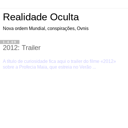
Realidade Oculta
Nova ordem Mundial, conspirações, Ovnis
1.4.09
2012: Trailer
A título de curiosidade fica aqui o trailer do filme «2012»
sobre a Profecia Maia, que estreia no Verão ...