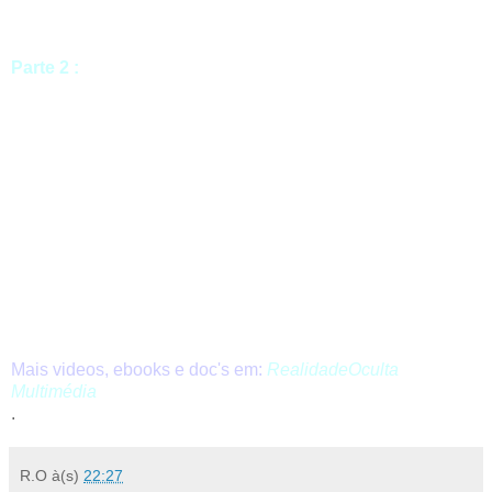
Parte 2 :
Mais videos, ebooks e doc's em:
RealidadeOculta
Multimédia
.
R.O
à(s)
22:27