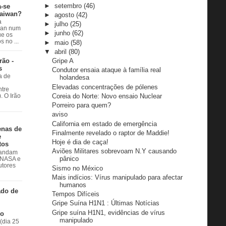
►
setembro
(46)
a-se
Taiwan?
►
agosto
(42)
a
►
julho
(25)
wan num
►
junho
(62)
e os
 no ...
►
maio
(58)
▼
abril
(80)
rão -
Gripe A
s
Condutor ensaia ataque à família real
a de
holandesa
Elevadas concentrações de pólenes
ntre
Coreia do Norte: Novo ensaio Nuclear
. O Irão
Porreiro para quem?
aviso
California em estado de emergência
enas de
Finalmente revelado o raptor de Maddie!
e
Hoje é dia de caça!
tos
Aviões Militares sobrevoam N.Y causando
 andam
pânico
à NASA e
utores
Sismo no México
Mais indícios: Vírus manipulado para afectar
humanos
ado de
Tempos Difíceis
Gripe Suína H1N1 : Últimas Notícias
Gripe suína H1N1, evidências de vírus
do
manipulado
(dia 25