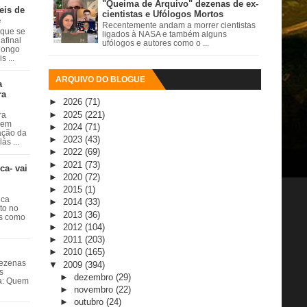
"Queima de Arquivo" dezenas de ex-
eis de
cientistas e Ufólogos Mortos
e
Recentemente andam a morrer cientistas
 que se
ligados à NASA e também alguns
afinal
ufólogos e autores como o ...
 longo
 ...
ARQUIVO DO BLOGUE
a
ra
►
2026
(71)
►
2025
(221)
ra
 em
►
2024
(71)
ação da
►
2023
(43)
ás ...
►
2022
(69)
►
2021
(73)
ca- vai
►
2020
(72)
►
2015
(1)
ica
►
2014
(33)
ito no
►
2013
(36)
es como
►
2012
(104)
►
2011
(203)
►
2010
(165)
dezenas
▼
2009
(394)
s
►
dezembro
(29)
ta: Quem
►
novembro
(22)
►
outubro
(24)