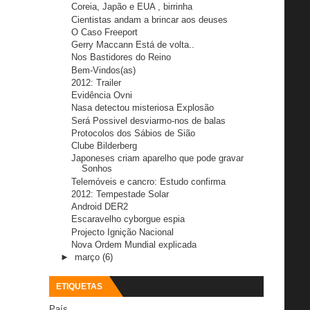
Coreia, Japão e EUA , birrinha
Cientistas andam a brincar aos deuses
O Caso Freeport
Gerry Maccann Está de volta..
Nos Bastidores do Reino
Bem-Vindos(as)
2012: Trailer
Evidência Ovni
Nasa detectou misteriosa Explosão
Será Possivel desviarmo-nos de balas
Protocolos dos Sábios de Sião
Clube Bilderberg
Japoneses criam aparelho que pode gravar
Sonhos
Telemóveis e cancro: Estudo confirma
2012: Tempestade Solar
Android DER2
Escaravelho cyborgue espia
Projecto Ignição Nacional
Nova Ordem Mundial explicada
►
março
(6)
ETIQUETAS
País