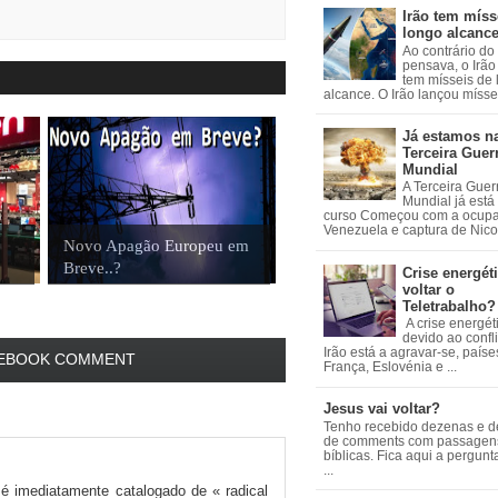
Irão tem míss
longo alcanc
Ao contrário do
pensava, o Irão 
tem mísseis de
alcance. O Irão lançou mísseis
Já estamos n
Terceira Guer
Mundial
A Terceira Guer
Mundial já está
curso Começou com a ocup
Venezuela e captura de Nicol
Novo Apagão Europeu em
Breve..?
Crise energéti
voltar o
Teletrabalho?
A crise energét
devido ao confl
Irão está a agravar-se, país
EBOOK COMMENT
França, Eslovénia e ...
Jesus vai voltar?
Tenho recebido dezenas e 
de comments com passagen
bíblicas. Fica aqui a pergun
...
é imediatamente catalogado de « radical