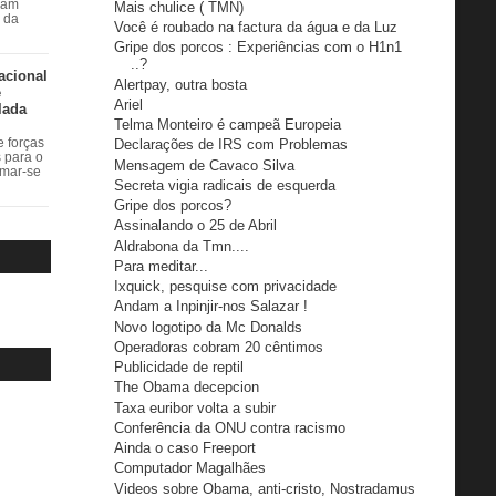
ram
Mais chulice ( TMN)
r da
Você é roubado na factura da água e da Luz
Gripe dos porcos : Experiências com o H1n1
..?
acional
Alertpay, outra bosta
e
Ariel
lada
Telma Monteiro é campeã Europeia
 forças
Declarações de IRS com Problemas
s para o
Mensagem de Cavaco Silva
rmar-se
Secreta vigia radicais de esquerda
Gripe dos porcos?
Assinalando o 25 de Abril
Aldrabona da Tmn....
Para meditar...
Ixquick, pesquise com privacidade
Andam a Inpinjir-nos Salazar !
Novo logotipo da Mc Donalds
Operadoras cobram 20 cêntimos
Publicidade de reptil
The Obama decepcion
Taxa euribor volta a subir
Conferência da ONU contra racismo
Ainda o caso Freeport
Computador Magalhães
Videos sobre Obama, anti-cristo, Nostradamus