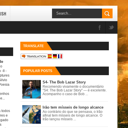
LISH
TRANSLATE
de
do
 -II
-
POPULAR POSTS
ptures
ilvio
S4- The Bob Lazar Story
Poesia
Recomendo vivamente o documentário
"S4: The Bob Lazar Story" — é excelente.
senhos
Acompanho o caso de Bob ...
e...
Irão tem mísseis de longo alcance
a todos
Ao contrário do que se pensava, o Irão
ores e
afinal tem mísseis de longo alcance. O
Irão lançou mísseis ...
igado
s