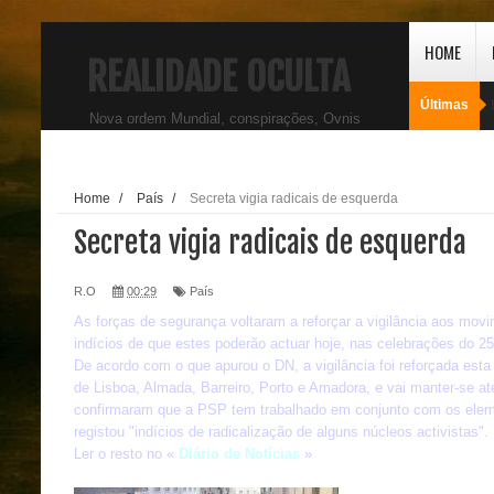
HOME
REALIDADE OCULTA
Últimas
Nova ordem Mundial, conspirações, Ovnis
Home
/
País
/
Secreta vigia radicais de esquerda
Secreta vigia radicais de esquerda
R.O
00:29
País
As forças de segurança voltaram a reforçar a vigilância aos movi
indícios de que estes poderão actuar hoje, nas celebrações do 2
De acordo com o que apurou o DN, a vigilância foi reforçada est
de Lisboa, Almada, Barreiro, Porto e Amadora, e vai manter-se até
confirmaram que a PSP tem trabalhado em conjunto com os elem
registou "indícios de radicalização de alguns núcleos activistas".
Ler o resto no «
DIário de Notícias
»