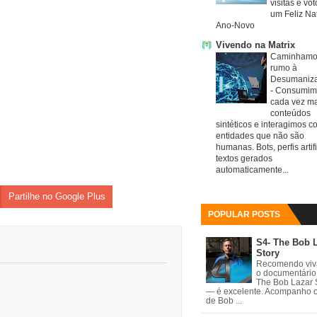
visitas e vo
um Feliz Nat
Ano-Novo
Vivendo na Matrix
Caminhamo
rumo à
Desumaniz
-
Consumim
cada vez ma
conteúdos
sintéticos e interagimos c
entidades que não são
humanas. Bots, perfis artifi
textos gerados
automaticamente...
Partilhe no Google Plus
POPULAR POSTS
S4- The Bob 
Story
Recomendo vi
o documentário
The Bob Lazar 
— é excelente. Acompanho 
de Bob ...