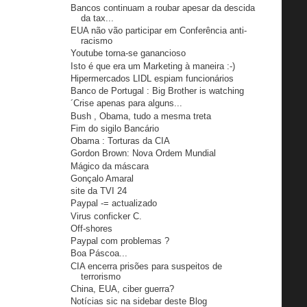
Bancos continuam a roubar apesar da descida
da tax...
EUA não vão participar em Conferência anti-
racismo
Youtube torna-se ganancioso
Isto é que era um Marketing à maneira :-)
Hipermercados LIDL espiam funcionários
Banco de Portugal : Big Brother is watching
´Crise apenas para alguns...
Bush , Obama, tudo a mesma treta
Fim do sigilo Bancário
Obama : Torturas da CIA
Gordon Brown: Nova Ordem Mundial
Mágico da máscara
Gonçalo Amaral
site da TVI 24
Paypal -= actualizado
Virus conficker C.
Off-shores
Paypal com problemas ?
Boa Páscoa...
CIA encerra prisões para suspeitos de
terrorismo
China, EUA, ciber guerra?
Notícias sic na sidebar deste Blog