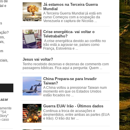
tos de
Já estamos na Terceira Guerra
al e
Mundial
A Terceira Guerra Mundial já está em
curso Começou com a ocupação da
Venezuela e captura de Nicolás ...
s
Crise energética- vai voltar o
ação?
Teletrabalho?
os,
A crise energética devido ao conflito no
is,
Irão está a agravar-se, países como
França, Eslovénia e ...
om
Jesus vai voltar?
ciais,
Tenho recebido dezenas e dezenas de comments com
passagens bíblicas. Fica aqui a pergunta: Quem ...
China Prepara-se para Invadir
Taiwan?
A China voltou a pressionar Taiwan num
momento em que os Estados Unidos
estão focados no ...
Lazar
Guerra EUA/ Irão - Últimos dados
vamente
Continua a troca de acusações e
 "S4:
desmentidos, entre ambas as partes (EUA
Story"
e Irão). O Irão diz ter ...
o caso