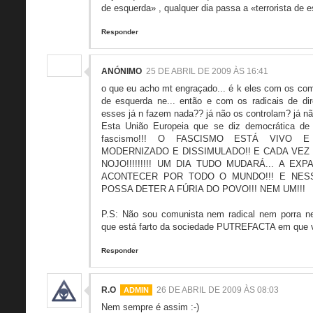
de esquerda» , qualquer dia passa a «terrorista de e
Responder
ANÓNIMO
25 DE ABRIL DE 2009 ÀS 16:41
o que eu acho mt engraçado... é k eles com os comu
de esquerda ne... então e com os radicais de di
esses já n fazem nada?? já não os controlam? já n
Esta União Europeia que se diz democrática de 
fascismo!!! O FASCISMO ESTÁ VIVO E
MODERNIZADO E DISSIMULADO!! E CADA VEZ
NOJO!!!!!!!!! UM DIA TUDO MUDARÁ... A E
ACONTECER POR TODO O MUNDO!!! E NES
POSSA DETER A FÚRIA DO POVO!!! NEM UM!!!
P.S: Não sou comunista nem radical nem porra n
que está farto da sociedade PUTREFACTA em que 
Responder
R.O
26 DE ABRIL DE 2009 ÀS 08:03
Nem sempre é assim :-)