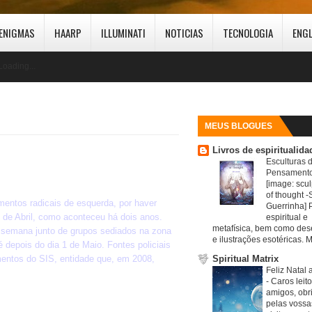
ENIGMAS
HAARP
ILLUMINATI
NOTICIAS
TECNOLOGIA
ENG
Loading...
MEUS BLOGUES
Livros de espiritualida
Esculturas 
Pensamento
[image: scul
of thought -S
mentos radicais de esquerda, por haver
Guerrinha] 
5 de Abril, como aconteceu há dois anos.
espiritual e
metafísica, bem como de
a semana junto de grupos sediados na zona
e ilustrações esotéricas. M
 depois do dia 1 de Maio. Fontes policiais
entos do SIS, entidade que, em 2008,
Spiritual Matrix
Feliz Natal 
-
Caros leit
amigos, obr
pelas vossa