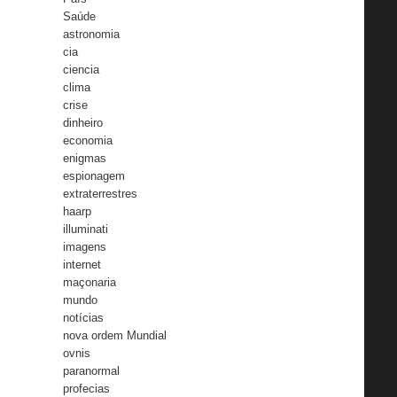
Saúde
astronomia
cia
ciencia
clima
crise
dinheiro
economia
enigmas
espionagem
extraterrestres
haarp
illuminati
imagens
internet
maçonaria
mundo
notícias
nova ordem Mundial
ovnis
paranormal
profecias