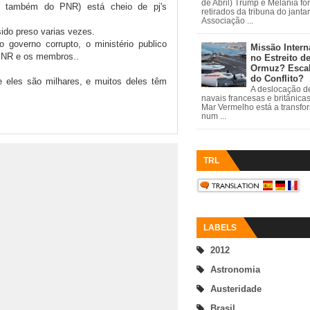
de Abril) Trump e Melania fo
e também do PNR) está cheio de pj's
retirados da tribuna do janta
Associação ...
sido preso varias vezes.
 governo corrupto, o ministério publico
Missão Intern
 PNR e os membros..
no Estreito d
Ormuz? Esca
do Conflito?
 eles são milhares, e muitos deles têm
A deslocação de
navais francesas e britânica
Mar Vermelho está a transfo
num ...
TRL
LABELS
2012
Astronomia
Austeridade
Brasil