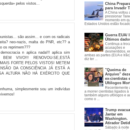
squerda» pelos vistos...
China Prepar
para Invadir 
A China voltou 
pressionar Tai
momento em qu
Estados Unidos estão focados
Guerra EUA/ I
nistas... são assim... e com os radicais
Últimos dado
reita? neo-nazis, malta do PNR, etc?? a
Continua a troc
ão os reprimem???
acusações e
desmentidos, e
democracia n aplica nada!!! aplica sim
ambas as partes (EUA e Irão)
 BEM VIVO!!! RENOVOU-SE,ESTÁ
diz ter ...
 MAIS FORTE PELOS VISTOS! METEM
XPANSÃO DA CONSCIÊNCIA JÁ ESTÁ A
"Queima de
SA ALTURA NÃO HÁ EXÉRCITO QUE
Arquivo" dez
ex-cientistas 
Ufólogos Mor
Recentemente
enhuma, simplesmente sou um indivíduo
a morrer cientistas ligados 
vivemos!
também alguns ufólogos e a
como o ...
Trump evacu
Jantar em
Washington.
Atirador Deti
Sábado à noite 