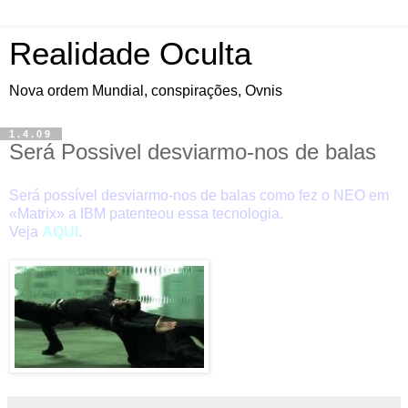
Realidade Oculta
Nova ordem Mundial, conspirações, Ovnis
1.4.09
Será Possivel desviarmo-nos de balas
Será possível desviarmo-nos de balas como fez o NEO em
«Matrix» a IBM patenteou essa tecnologia.
Veja
AQUI
.