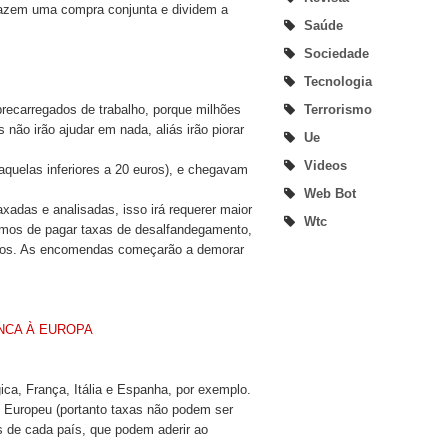
 fazem uma compra conjunta e dividem a
Saúde
Sociedade
Tecnologia
Terrorismo
recarregados de trabalho, porque milhões
ão irão ajudar em nada, aliás irão piorar
Ue
Videos
quelas inferiores a 20 euros), e chegavam
Web Bot
adas e analisadas, isso irá requerer maior
Wtc
eremos de pagar taxas de desalfandegamento,
rasos. As encomendas começarão a demorar
NCA À EUROPA
ica, França, Itália e Espanha, por exemplo.
io Europeu (portanto taxas não podem ser
is de cada país, que podem aderir ao