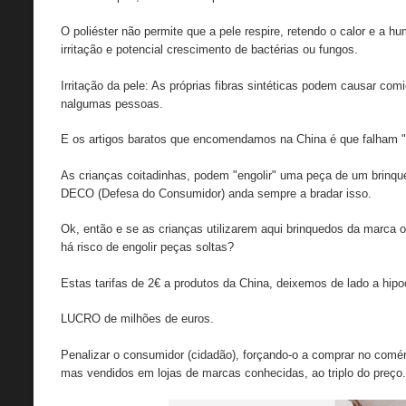
O poliéster não permite que a pele respire, retendo o calor e a h
irritação e potencial crescimento de bactérias ou fungos.
Irritação da pele: As próprias fibras sintéticas podem causar co
nalgumas pessoas.
E os artigos baratos que encomendamos na China é que falham "
As crianças coitadinhas, podem "engolir" uma peça de um brinqu
DECO (Defesa do Consumidor) anda sempre a bradar isso.
Ok, então e se as crianças utilizarem aqui brinquedos da marca o
há risco de engolir peças soltas?
Estas tarifas de 2€ a produtos da China, deixemos de lado a hipo
LUCRO de milhões de euros.
Penalizar o consumidor (cidadão), forçando-o a comprar no comé
mas vendidos em lojas de marcas conhecidas, ao triplo do preço.