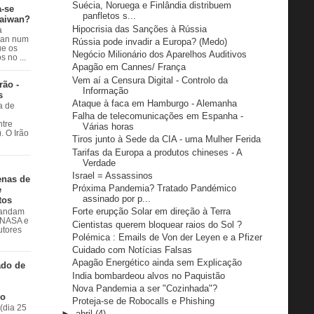
Suécia, Noruega e Finlândia distribuem
a-se
panfletos s...
Taiwan?
Hipocrisia das Sanções à Rússia
a
wan num
Rússia pode invadir a Europa? (Medo)
e os
Negócio Milionário dos Aparelhos Auditivos
 no ...
Apagão em Cannes/ França
Vem aí a Censura Digital - Controlo da
rão -
Informação
s
Ataque à faca em Hamburgo - Alemanha
a de
Falha de telecomunicações em Espanha -
ntre
Várias horas
. O Irão
Tiros junto à Sede da CIA - uma Mulher Ferida
Tarifas da Europa a produtos chineses - A
Verdade
Israel = Assassinos
enas de
Próxima Pandemia? Tratado Pandémico
e
assinado por p...
tos
Forte erupção Solar em direção à Terra
 andam
à NASA e
Cientistas querem bloquear raios do Sol ?
utores
Polémica : Emails de Von der Leyen e a Pfizer
Cuidado com Notícias Falsas
Apagão Energético ainda sem Explicação
ado de
India bombardeou alvos no Paquistão
Nova Pandemia a ser "Cozinhada"?
do
Proteja-se de Robocalls e Phishing
(dia 25
►
abril
(4)