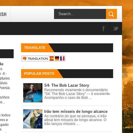
LISH
TRANSLATE
de
do
 -II
-
POPULAR POSTS
ptures
ilvio
S4- The Bob Lazar Story
Poesia
Recomendo vivamente o documentário
"S4: The Bob Lazar Story" — é excelente.
senhos
Acompanho o caso de Bob ...
e...
Irão tem mísseis de longo alcance
a todos
Ao contrário do que se pensava, o Irão
ores e
afinal tem mísseis de longo alcance. O
Irão lançou mísseis ...
igado
s