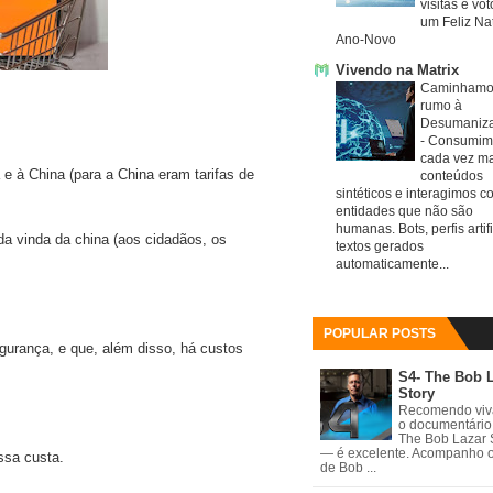
visitas e vo
um Feliz Nat
Ano-Novo
Vivendo na Matrix
Caminhamo
rumo à
Desumaniz
-
Consumim
cada vez ma
 e à China (para a China eram tarifas de
conteúdos
sintéticos e interagimos c
entidades que não são
humanas. Bots, perfis artifi
da vinda da china (aos cidadãos, os
textos gerados
automaticamente...
POPULAR POSTS
gurança, e que, além disso, há custos
S4- The Bob 
Story
Recomendo vi
o documentário
The Bob Lazar 
— é excelente. Acompanho 
ssa custa.
de Bob ...