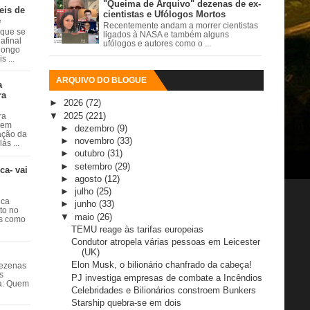
"Queima de Arquivo" dezenas de ex-
eis de
cientistas e Ufólogos Mortos
e
Recentemente andam a morrer cientistas
 que se
ligados à NASA e também alguns
afinal
ufólogos e autores como o ...
 longo
 ...
ARQUIVO DO BLOGUE
a
ra
►
2026
(72)
▼
2025
(221)
ra
 em
►
dezembro
(9)
ação da
►
novembro
(33)
ás ...
►
outubro
(31)
►
setembro
(29)
ca- vai
►
agosto
(12)
►
julho
(25)
ica
►
junho
(33)
ito no
▼
maio
(26)
es como
TEMU reage às tarifas europeias
Condutor atropela várias pessoas em Leicester
(UK)
Elon Musk, o bilionário chanfrado da cabeça!
dezenas
s
PJ investiga empresas de combate a Incêndios
ta: Quem
Celebridades e Bilionários constroem Bunkers
Starship quebra-se em dois