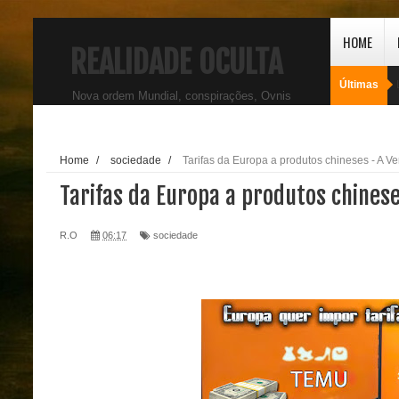
HOME
REALIDADE OCULTA
Últimas
Nova ordem Mundial, conspirações, Ovnis
Home
/
sociedade
/
Tarifas da Europa a produtos chineses - A V
Tarifas da Europa a produtos chines
R.O
06:17
sociedade