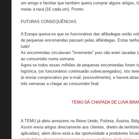
um amigo e familiar que também queira comprar alguns artigos,
meias a taxa (1€ cada um). Pronto.
FUTURAS CONSEQUÊNCIAS.
A Europa queixa-se que os funcionários das alfândegas estão sob
de pequenas encomendas passam pelas alfândegas. Estas tarifas n
tudo!
As encomendas circulavam "livremente" pois não eram taxadas (a
ao consumidor numa semana.
Agora se todos esses milhões de pequenas encomendas foram tax
logística, (os funcionários continuarão sobrecarregados), nós t
(e enviar comprovativo por e-mail, possivelmente), e haverá at
três semanas a chegar ao consumidor final.
TEMU DÁ CHAPADA DE LUVA BRA
A TEMU já abriu armazéns no Reino Unido, Polónia, Áustria, Bélg
Assim envia artigos directamente aos clientes, dnetro de territór
aplicadas), além disso está a dar oportunidade a produtores loca