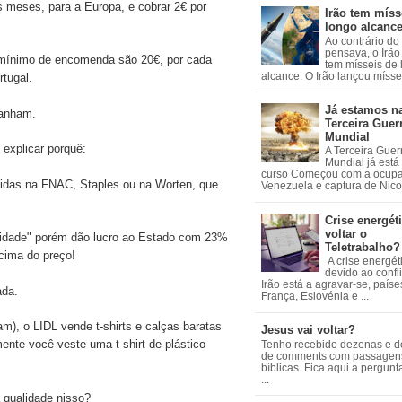
s meses, para a Europa, e cobrar 2€ por
Irão tem míss
longo alcanc
Ao contrário do
pensava, o Irão 
 mínimo de encomenda são 20€, por cada
tem mísseis de
alcance. O Irão lançou mísseis
rtugal.
Já estamos n
ganham.
Terceira Guer
Mundial
 explicar porquê:
A Terceira Guer
Mundial já está
curso Começou com a ocup
didas na FNAC, Staples ou na Worten, que
Venezuela e captura de Nicol
Crise energéti
voltar o
idade" porém dão lucro ao Estado com 23%
Teletrabalho?
acima do preço!
A crise energét
devido ao confl
Irão está a agravar-se, país
ada.
França, Eslovénia e ...
), o LIDL vende t-shirts e calças baratas
Jesus vai voltar?
amente você veste uma t-shirt de plástico
Tenho recebido dezenas e 
de comments com passagen
bíblicas. Fica aqui a pergun
...
a qualidade nisso?