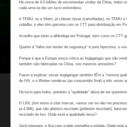
Há cerca de 4,5 biliões de encomendas vindas da China, todos o
cada uma ira dar um lucro estrondoso.
A TEMU, ou a Shein, já cobram taxas (camufladas), no TEMU o
cidadão, e eles têm parceria com os CTT para distribuição em Po
Acredito que tanto a alfândega em Portugal, bem como os CTT 
Quanto à "falha nos testes de segurança" é pura hipocrisia, e vou
Porque é que a Europa nunca critica as bugigangas que são ven
também são fabricadas na China, nos mesmos armazéns?
Passo a explicar: essas bugigangas também tÊm a "mesma qual
de IVA, e a Worten vende-as (ao consumidor final) a três vezes 
Há lucro para todos, portanto a "qualidade" deixa de ser question
O LIDL (sim estou a citar marcas, vamos ver se não me processam
(a 4,90€), que são plástico reciclado (poliéster reciclado), basic
reciclado do lixo. Onde está a qualidade nisso?
Você transpira, e fica com a pele vermelha e irritada. Onde está 