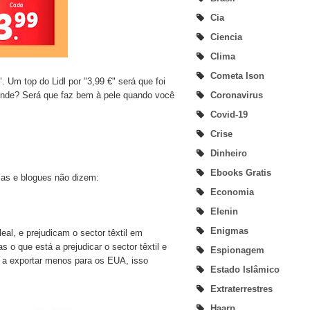
Cia
Ciencia
Clima
Cometa Ison
 Um top do Lidl por "3,99 €" será que foi
Coronavirus
e onde? Será que faz bem à pele quando você
Covid-19
Crise
Dinheiro
Ebooks Gratis
cias e blogues não dizem:
Economia
Elenin
Enigmas
l, e prejudicam o sector têxtil em
o que está a prejudicar o sector têxtil e
Espionagem
s a exportar menos para os EUA, isso
Estado Islâmico
Extraterrestres
Haarp