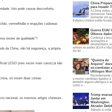
China Prepar
para Invadir 
umidade. Isto pode causar desconforto,
A China voltou 
pressionar Tai
momento em qu
Estados Unidos estão focados
michão, vermelhidão e erupções cutâneas
Guerra EUA/ I
Últimos dado
Continua a troc
nos testes de qualidade"?
acusações e
desmentidos, e
ambas as partes (EUA e Irão)
edo da China, não há segurança, a própria
diz ter ...
"Queima de
ficial LEGO (seis vezes mais caros) já não
Arquivo" dez
ex-cientistas 
Ufólogos Mor
Recentemente
crisia, só visam duas coisas:
a morrer cientistas ligados 
também alguns ufólogos e a
como o ...
Trump evacu
rcio nacional, os mesmos artigos chineses,
Jantar em
Washington.
Atirador Deti
Sábado à noite 