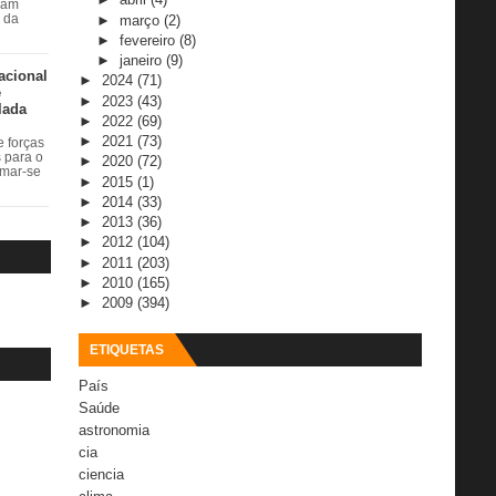
ram
►
março
(2)
r da
►
fevereiro
(8)
►
janeiro
(9)
acional
►
2024
(71)
e
►
2023
(43)
lada
►
2022
(69)
►
2021
(73)
 forças
s para o
►
2020
(72)
rmar-se
►
2015
(1)
►
2014
(33)
►
2013
(36)
►
2012
(104)
►
2011
(203)
►
2010
(165)
►
2009
(394)
ETIQUETAS
País
Saúde
astronomia
cia
ciencia