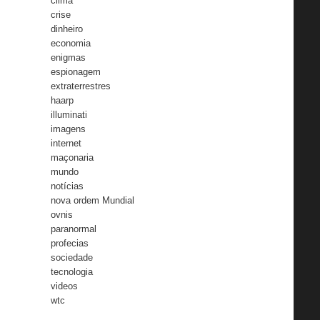
clima
crise
dinheiro
economia
enigmas
espionagem
extraterrestres
haarp
illuminati
imagens
internet
maçonaria
mundo
notícias
nova ordem Mundial
ovnis
paranormal
profecias
sociedade
tecnologia
videos
wtc