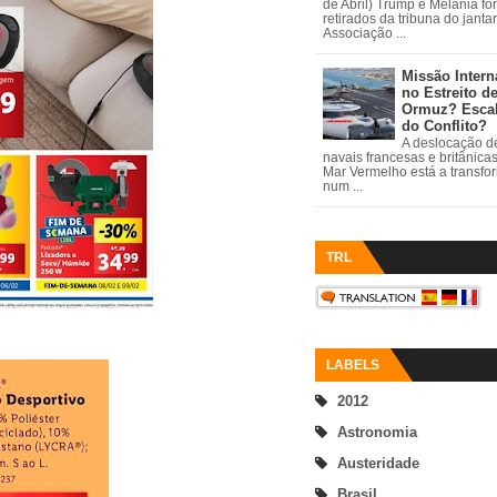
de Abril) Trump e Melania fo
retirados da tribuna do janta
Associação ...
Missão Intern
no Estreito d
Ormuz? Esca
do Conflito?
A deslocação de
navais francesas e britânica
Mar Vermelho está a transfo
num ...
TRL
LABELS
2012
Astronomia
Austeridade
Brasil