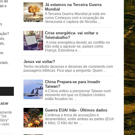
tos de
Já estamos na Terceira Guerra
al e
Mundial
A Terceira Guerra Mundial já está em
curso Começou com a ocupação da
Venezuela e captura de Nicolás ...
s
Crise energética- vai voltar o
ação?
Teletrabalho?
os,
A crise energética devido ao conflito no
is,
Irão está a agravar-se, países como
França, Eslovénia e ...
om
Jesus vai voltar?
ciais,
Tenho recebido dezenas e dezenas de comments com
passagens bíblicas. Fica aqui a pergunta: Quem ...
China Prepara-se para Invadir
Taiwan?
A China voltou a pressionar Taiwan num
momento em que os Estados Unidos
estão focados no ...
Lazar
Guerra EUA/ Irão - Últimos dados
vamente
Continua a troca de acusações e
 "S4:
desmentidos, entre ambas as partes (EUA
Story"
e Irão). O Irão diz ter ...
o caso