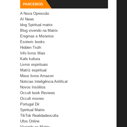
PARCEIROS
A Nova Opressão
AI News
blog Spiritual matrix
Blog vivendo na Matrix
Enigmas e Misterios
Esoteric books
Hidden Truth
Info livros Mais
Kafe kultura
Livros espirituais
Matríz espiritual
Meus livros Amazon
Noticias Inteligência Aritifical
Novos Insólitos
Occult book Reviews
Occult movies
Portugal Dir
Spiritual Matrix
TikTok Realidadeoculta
Ufos Online
Vivendo na Matrix