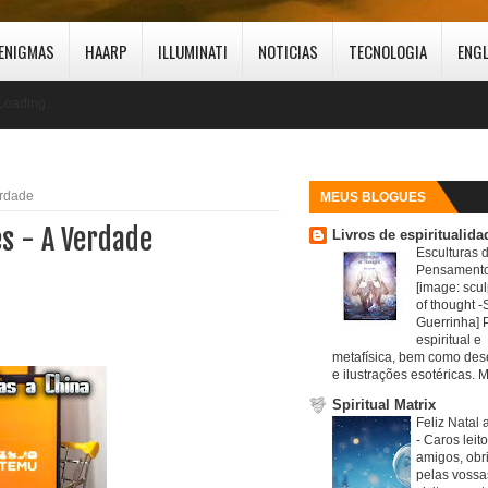
ENIGMAS
HAARP
ILLUMINATI
NOTICIAS
TECNOLOGIA
ENG
Loading...
erdade
MEUS BLOGUES
es - A Verdade
Livros de espiritualida
Esculturas 
Pensamento
[image: scul
of thought -S
Guerrinha] 
espiritual e
metafísica, bem como de
e ilustrações esotéricas. M
Spiritual Matrix
Feliz Natal 
-
Caros leit
amigos, obr
pelas vossa