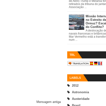
de Abril) Trump e Melania fo
retirados da tribuna do janta
Associação ...
Missão Intern
no Estreito d
Ormuz? Esca
do Conflito?
A deslocação de
navais francesas e britânica
Mar Vermelho está a transfo
num ...
TRL
LABELS
2012
Astronomia
Austeridade
Mensagem antiga
Brasil