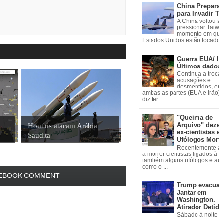
China Prepar
para Invadir 
A China voltou 
pressionar Tai
momento em qu
Estados Unidos estão focados
Guerra EUA/ I
Últimos dado
Continua a troc
acusações e
desmentidos, e
ambas as partes (EUA e Irão)
diz ter ...
"Queima de
Arquivo" dez
Houthis atacam Arábia
ex-cientistas 
Saudita
Ufólogos Mor
Recentemente
a morrer cientistas ligados 
também alguns ufólogos e a
como o ...
EBOOK COMMENT
Trump evacu
Jantar em
Washington.
Atirador Deti
Sábado à noite 