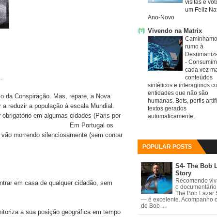
visitas e vo
um Feliz Nat
Ano-Novo
Vivendo na Matrix
Caminhamo
rumo à
Desumaniz
-
Consumim
cada vez ma
..
conteúdos
sintéticos e interagimos c
entidades que não são
o da Conspiração. Mas, repare, a Nova
humanas. Bots, perfis artifi
 a reduzir a população à escala Mundial.
textos gerados
 obrigatório em algumas cidades (Paris por
automaticamente...
ortugal os
s vão morrendo silenciosamente (sem contar
POPULAR POSTS
S4- The Bob 
Story
Recomendo vi
ntrar em casa de qualquer cidadão, sem
o documentário
The Bob Lazar 
— é excelente. Acompanho 
de Bob ...
itoriza a sua posição geográfica em tempo