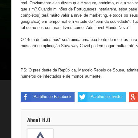
real. Obviamente eles dizem que é seguro, anónimo, que a salva
que sim? Quando milhões de Portugueses instalarem, essa base
completos) terá muito valor a nível de marketing, e todos os seu
geográfica) em tempo real em virtude do "bem da sociedade". Tu
tal como nos contaram livros como "Admirável Mundo Novo".
O "Bem de todos nós" será ainda uma boa fonte de receitas par
máscara ou aplicação Stayaway Covid podem pagar multas até 5
PS: O presidente da República, Marcelo Rebelo de Sousa, admite
números de infectados e de mortos aumente.
Partilhe no Facebook
Partilhe no Twitter
About R.O