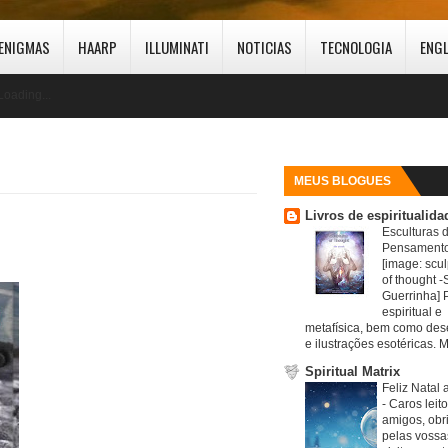
ENIGMAS
HAARP
ILLUMINATI
NOTICIAS
TECNOLOGIA
ENG
Loading...
MEUS BLOGUES
Livros de espiritualida
Esculturas 
Pensamento
[image: scul
of thought -S
Guerrinha] 
espiritual e
metafísica, bem como de
e ilustrações esotéricas. M
Spiritual Matrix
Feliz Natal 
-
Caros leit
amigos, obr
pelas vossa