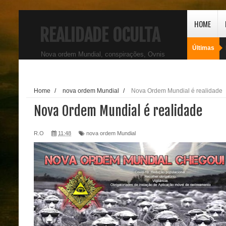
HOME
REALIDADE OCULTA
Últimas
Nova ordem Mundial, conspirações, Ovnis
Home
/
nova ordem Mundial
/
Nova Ordem Mundial é realidade
Nova Ordem Mundial é realidade
R.O
11:48
nova ordem Mundial