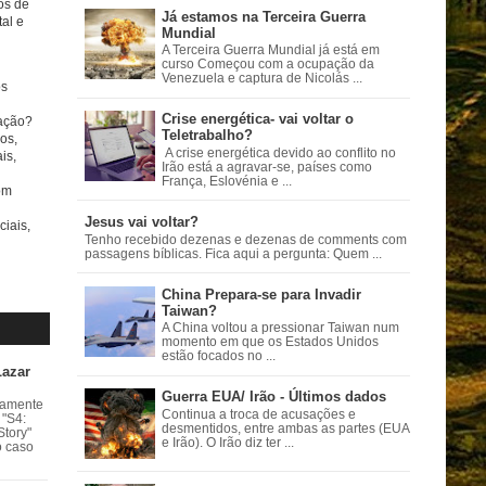
tos de
Já estamos na Terceira Guerra
al e
Mundial
A Terceira Guerra Mundial já está em
curso Começou com a ocupação da
Venezuela e captura de Nicolás ...
s
Crise energética- vai voltar o
ação?
Teletrabalho?
os,
A crise energética devido ao conflito no
is,
Irão está a agravar-se, países como
França, Eslovénia e ...
om
Jesus vai voltar?
ciais,
Tenho recebido dezenas e dezenas de comments com
passagens bíblicas. Fica aqui a pergunta: Quem ...
China Prepara-se para Invadir
Taiwan?
A China voltou a pressionar Taiwan num
momento em que os Estados Unidos
estão focados no ...
Lazar
Guerra EUA/ Irão - Últimos dados
vamente
Continua a troca de acusações e
 "S4:
desmentidos, entre ambas as partes (EUA
Story"
e Irão). O Irão diz ter ...
o caso