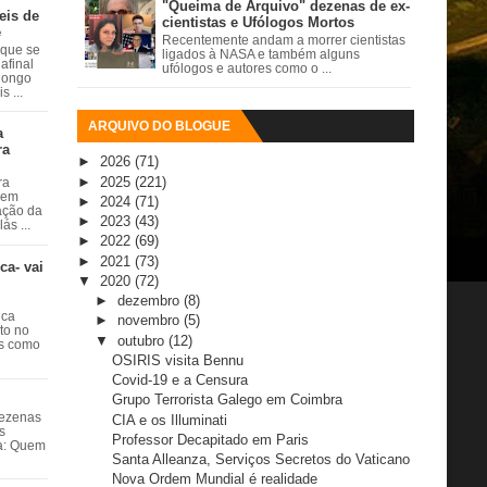
"Queima de Arquivo" dezenas de ex-
eis de
cientistas e Ufólogos Mortos
e
Recentemente andam a morrer cientistas
 que se
ligados à NASA e também alguns
afinal
ufólogos e autores como o ...
 longo
 ...
ARQUIVO DO BLOGUE
a
ra
►
2026
(71)
►
2025
(221)
ra
 em
►
2024
(71)
ação da
►
2023
(43)
ás ...
►
2022
(69)
►
2021
(73)
ca- vai
▼
2020
(72)
►
dezembro
(8)
ica
►
novembro
(5)
ito no
▼
outubro
(12)
es como
OSIRIS visita Bennu
Covid-19 e a Censura
Grupo Terrorista Galego em Coimbra
dezenas
CIA e os Illuminati
s
Professor Decapitado em Paris
ta: Quem
Santa Alleanza, Serviços Secretos do Vaticano
Nova Ordem Mundial é realidade