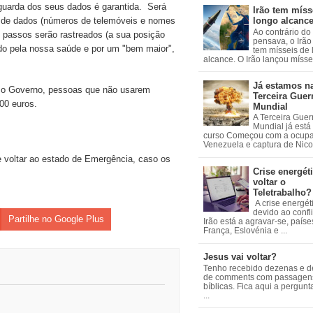
guarda dos seus dados é garantida. Será
Irão tem míss
 de dados (números de telemóveis e nomes
longo alcanc
Ao contrário do
s passos serão rastreados (a sua posição
pensava, o Irão 
do pela nossa saúde e por um "bem maior",
tem mísseis de
alcance. O Irão lançou mísseis
Já estamos n
a o Governo, pessoas que não usarem
Terceira Guer
00 euros.
Mundial
A Terceira Guer
Mundial já está
curso Começou com a ocup
Venezuela e captura de Nicol
 voltar ao estado de Emergência, caso os
Crise energéti
voltar o
Teletrabalho?
A crise energét
devido ao confl
Partilhe no Google Plus
Irão está a agravar-se, país
França, Eslovénia e ...
Jesus vai voltar?
Tenho recebido dezenas e 
de comments com passagen
bíblicas. Fica aqui a pergun
...