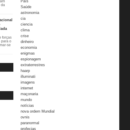
País
ram
r da
Saúde
astronomia
cia
acional
e
ciencia
lada
clima
crise
 forças
dinheiro
s para o
rmar-se
economia
enigmas
espionagem
extraterrestres
haarp
illuminati
imagens
internet
maçonaria
mundo
notícias
nova ordem Mundial
ovnis
paranormal
profecias