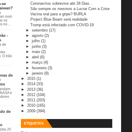
Coronavírus sobrevive até 28 Dias...
a-se
Taiwan?
São sempre os mesmos a Lucrar Com a Crise
a
Vacina oral para a gripe? BURLA
wan num
Project Blue Beam será realidade
e os
 no ...
Trump está infectado com COVID-19
►
setembro
(17)
rão -
►
agosto
(2)
s
►
julho
(1)
a de
►
junho
(3)
►
maio
(2)
ntre
. O Irão
►
abril
(6)
►
março
(4)
►
fevereiro
(3)
►
janeiro
(9)
enas de
►
2015
(1)
e
►
2014
(33)
tos
►
2013
(36)
 andam
à NASA e
►
2012
(104)
utores
►
2011
(203)
►
2010
(165)
►
2009
(394)
ado de
ETIQUETAS
do
(dia 25