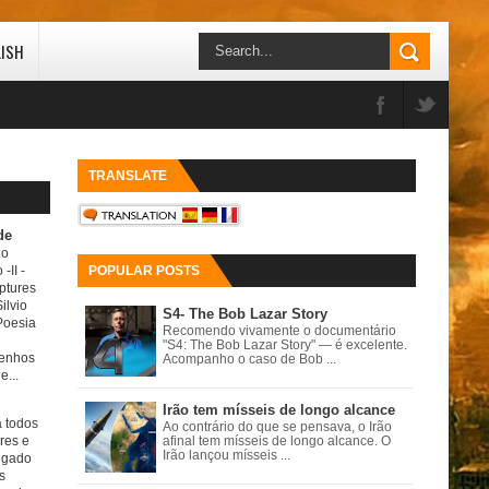
LISH
TRANSLATE
de
do
 -II
-
POPULAR POSTS
ptures
ilvio
S4- The Bob Lazar Story
Poesia
Recomendo vivamente o documentário
"S4: The Bob Lazar Story" — é excelente.
senhos
Acompanho o caso de Bob ...
e...
Irão tem mísseis de longo alcance
a todos
Ao contrário do que se pensava, o Irão
ores e
afinal tem mísseis de longo alcance. O
Irão lançou mísseis ...
igado
s