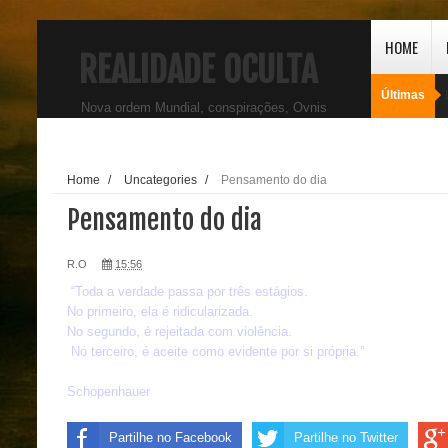
HOME
REALIDADE OCULTA
Últimas
Nova ordem Mundial, conspirações, Ovnis
Home
/
Uncategories
/
Pensamento do dia
Pensamento do dia
R.O
15:56
“Toda a verdade passa por três estágios.
No primeiro, ela é ridicularizada.
No segundo, é rejeitada com violência.
No terceiro, é aceite como evidente por si própria.”
Schopenhauer
Partilhe no Facebook
Partilhe no Twitter