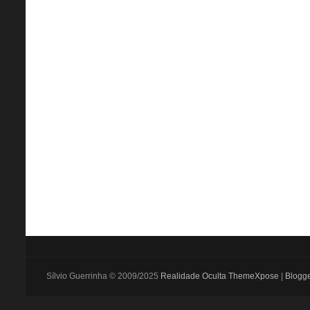
Sílvio Guerrinha © 2009/2025
Realidade Oculta
ThemeXpose
|
Blogg