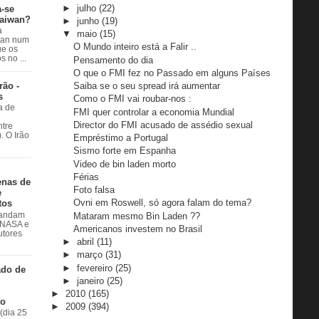
►
julho
(22)
a-se
Taiwan?
►
junho
(19)
a
▼
maio
(15)
wan num
O Mundo inteiro está a Falir ..
e os
 no ...
Pensamento do dia
O que o FMI fez no Passado em alguns Países
rão -
Saiba se o seu spread irá aumentar
s
Como o FMI vai roubar-nos :
a de
FMI quer controlar a economia Mundial
Director do FMI acusado de assédio sexual
ntre
. O Irão
Empréstimo a Portugal
Sismo forte em Espanha
Video de bin laden morto
Férias
enas de
Foto falsa
e
Ovni em Roswell, só agora falam do tema?
tos
Mataram mesmo Bin Laden ??
 andam
à NASA e
Americanos investem no Brasil
utores
►
abril
(11)
►
março
(31)
►
fevereiro
(25)
ado de
►
janeiro
(25)
►
2010
(165)
do
►
2009
(394)
(dia 25