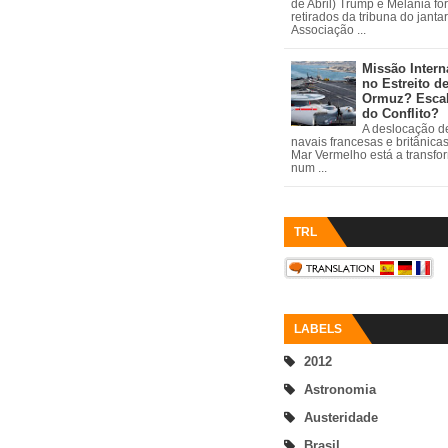
de Abril) Trump e Melania fo
retirados da tribuna do janta
Associação ...
Missão Intern
no Estreito d
Ormuz? Esca
do Conflito?
A deslocação de
navais francesas e britânica
Mar Vermelho está a transfo
num ...
TRL
LABELS
2012
Astronomia
Austeridade
Brasil