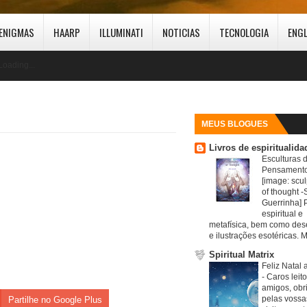
ENIGMAS
HAARP
ILLUMINATI
NOTICIAS
TECNOLOGIA
ENG
Loading...
MEUS BLOGUES
Livros de espiritualida
Esculturas 
Pensamento
[image: scul
of thought -S
Guerrinha] 
espiritual e
metafísica, bem como de
e ilustrações esotéricas. M
Spiritual Matrix
Feliz Natal 
-
Caros leit
amigos, obr
pelas vossa
Partilhe no Google Plus