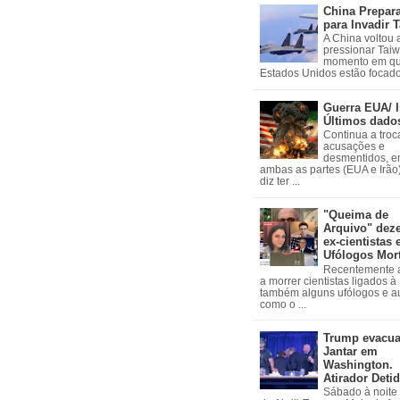
China Prepar
para Invadir 
A China voltou 
pressionar Tai
momento em qu
Estados Unidos estão focados
Guerra EUA/ I
Últimos dado
Continua a troc
acusações e
desmentidos, e
ambas as partes (EUA e Irão)
diz ter ...
"Queima de
Arquivo" dez
ex-cientistas 
Ufólogos Mor
Recentemente
a morrer cientistas ligados 
também alguns ufólogos e a
como o ...
Trump evacu
Jantar em
Washington.
Atirador Deti
Sábado à noite 