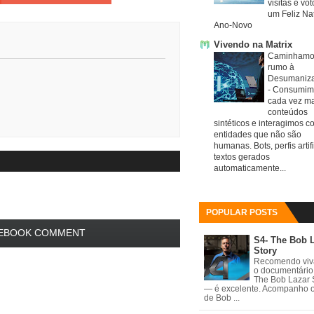
visitas e vo
um Feliz Nat
Ano-Novo
Vivendo na Matrix
Caminhamo
rumo à
Desumaniz
-
Consumim
cada vez ma
conteúdos
sintéticos e interagimos c
entidades que não são
humanas. Bots, perfis artifi
textos gerados
automaticamente...
POPULAR POSTS
EBOOK COMMENT
S4- The Bob 
Story
Recomendo vi
o documentário
The Bob Lazar 
— é excelente. Acompanho 
de Bob ...