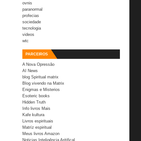
ovnis
paranormal
profecias
sociedade
tecnologia
videos
wtc
PARCEIROS
A Nova Opressão
AI News
blog Spiritual matrix
Blog vivendo na Matrix
Enigmas e Misterios
Esoteric books
Hidden Truth
Info livros Mais
Kafe kultura
Livros espirituais
Matríz espiritual
Meus livros Amazon
Noticias Inteligência Aritifical