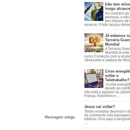
Irão tem míss
longo alcanc
Ao contrário do
pensava, o Irão 
tem mísseis de
alcance. O Irão lançou mísseis
Já estamos n
Terceira Guer
Mundial
A Terceira Guer
Mundial já está
curso Começou com a ocup
Venezuela e captura de Nicol
Crise energéti
voltar o
Teletrabalho?
A crise energét
devido ao confl
Irão está a agravar-se, país
França, Eslovénia e ...
Jesus vai voltar?
Tenho recebido dezenas e 
de comments com passagen
Mensagem antiga
bíblicas. Fica aqui a pergun
...