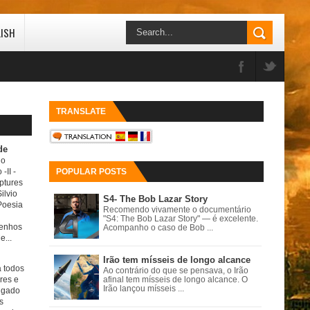
LISH
TRANSLATE
de
do
 -II
-
POPULAR POSTS
ptures
ilvio
S4- The Bob Lazar Story
Poesia
Recomendo vivamente o documentário
"S4: The Bob Lazar Story" — é excelente.
senhos
Acompanho o caso de Bob ...
e...
Irão tem mísseis de longo alcance
a todos
Ao contrário do que se pensava, o Irão
ores e
afinal tem mísseis de longo alcance. O
Irão lançou mísseis ...
igado
s