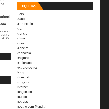
ram
r da
ETIQUETAS
País
acional
Saúde
e
astronomia
lada
cia
 forças
ciencia
s para o
rmar-se
clima
crise
dinheiro
economia
enigmas
espionagem
extraterrestres
haarp
illuminati
imagens
internet
maçonaria
mundo
notícias
nova ordem Mundial