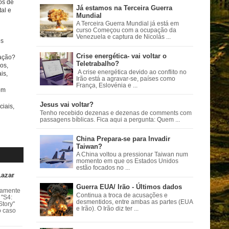
tos de
Já estamos na Terceira Guerra
al e
Mundial
A Terceira Guerra Mundial já está em
curso Começou com a ocupação da
Venezuela e captura de Nicolás ...
s
Crise energética- vai voltar o
ação?
Teletrabalho?
os,
A crise energética devido ao conflito no
is,
Irão está a agravar-se, países como
França, Eslovénia e ...
om
Jesus vai voltar?
ciais,
Tenho recebido dezenas e dezenas de comments com
passagens bíblicas. Fica aqui a pergunta: Quem ...
China Prepara-se para Invadir
Taiwan?
A China voltou a pressionar Taiwan num
momento em que os Estados Unidos
estão focados no ...
Lazar
Guerra EUA/ Irão - Últimos dados
vamente
Continua a troca de acusações e
 "S4:
desmentidos, entre ambas as partes (EUA
Story"
e Irão). O Irão diz ter ...
o caso