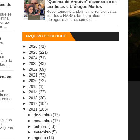
"Queima de Arquivo" dezenas de ex-
eis de
cientistas e Ufólogos Mortos
e
Recentemente andam a morrer cientistas
 que se
ligados à NASA e também alguns
afinal
ufólogos e autores como o ...
 longo
 ...
ARQUIVO DO BLOGUE
a
ra
►
2026
(71)
►
2025
(221)
ra
 em
►
2024
(71)
ação da
►
2023
(43)
ás ...
►
2022
(69)
►
2021
(73)
ca- vai
►
2020
(72)
►
2015
(1)
ica
►
2014
(33)
ito no
►
2013
(36)
es como
►
2012
(104)
▼
2011
(203)
►
dezembro
(12)
dezenas
►
novembro
(12)
s
►
outubro
(13)
ta: Quem
►
setembro
(5)
►
agosto
(13)