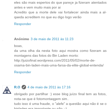
eles são mais espertos do que pareçe ja fizeram atentados
antes e vem muito mais por ai
Acredito que a morte dele vai fortalecer ainda mais a al-
qaeda acreditem no que eu digo logo verão
Responder
Anónimo
3 de maio de 2011 às 11:23
boas,
da uma olha da nesta foto aqui mostra como fizeram as
montagens das fotos do Bin Laden morto:
http://juizofinal.wordpress.com/2011/05/02/morte-de-
osama-bin-laden-mais-uma-farsa-da-elite-global-entenda/
Responder
R.O
4 de maio de 2011 às 17:16
obrigado por partilhar :) esse blog juízo final tem as fotos,
nota-se que é fotomontaqgem sim..
tudo isso é uma fraude, o "alefe" a questão aqui não é se o
binladen era importante ou não :-)