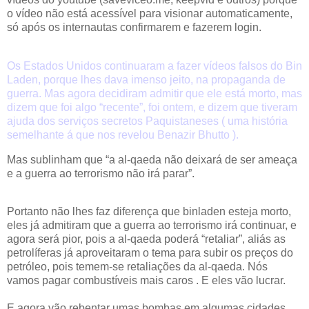
o vídeo não está acessível para visionar automaticamente,
só após os internautas confirmarem e fazerem login.
Os Estados Unidos continuaram a fazer vídeos falsos do Bin
Laden, porque lhes dava imenso jeito, na propaganda de
guerra. Mas agora decidiram admitir que ele está morto, mas
dizem que foi algo “recente”, foi ontem, e dizem que tiveram
ajuda dos serviços secretos Paquistaneses ( uma história
semelhante á que nos revelou Benazir Bhutto ).
Mas sublinham que “a al-qaeda não deixará de ser ameaça
e a guerra ao terrorismo não irá parar”.
Portanto não lhes faz diferença que binladen esteja morto,
eles já admitiram que a guerra ao terrorismo irá continuar, e
agora será pior, pois a al-qaeda poderá “retaliar”, aliás as
petrolíferas já aproveitaram o tema para subir os preços do
petróleo, pois temem-se retaliações da al-qaeda. Nós
vamos pagar combustíveis mais caros . E eles vão lucrar.
E agora vão rebentar umas bombas em algumas cidades,