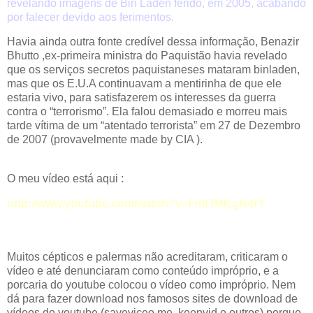
revelando imagens de Bin Laden ferido, em 2005, acabando
por falecer devido aos ferimentos.
Havia ainda outra fonte credível dessa informação, Benazir
Bhutto ,ex-primeira ministra do Paquistão havia revelado
que os serviços secretos paquistaneses mataram binladen,
mas que os E.U.A continuavam a mentirinha de que ele
estaria vivo, para satisfazerem os interesses da guerra
contra o “terrorismo”. Ela falou demasiado e morreu mais
tarde vítima de um “atentado terrorista” em 27 de Dezembro
de 2007 (provavelmente made by CIA ).
O meu vídeo está aqui :
http://www.youtube.com/watch?v=Fn8JMKgN4rY
Muitos cépticos e palermas não acreditaram, criticaram o
vídeo e até denunciaram como conteúdo impróprio, e a
porcaria do youtube colocou o vídeo como impróprio. Nem
dá para fazer download nos famosos sites de download de
vídeos do youtube (saveviceo.me, keepvid e outros) porque