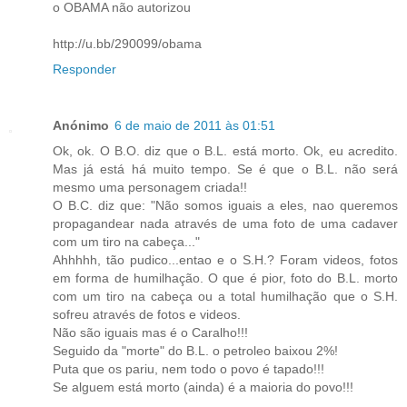
o OBAMA não autorizou
http://u.bb/290099/obama
Responder
Anónimo
6 de maio de 2011 às 01:51
Ok, ok. O B.O. diz que o B.L. está morto. Ok, eu acredito.
Mas já está há muito tempo. Se é que o B.L. não será
mesmo uma personagem criada!!
O B.C. diz que: "Não somos iguais a eles, nao queremos
propagandear nada através de uma foto de uma cadaver
com um tiro na cabeça..."
Ahhhhh, tão pudico...entao e o S.H.? Foram videos, fotos
em forma de humilhação. O que é pior, foto do B.L. morto
com um tiro na cabeça ou a total humilhação que o S.H.
sofreu através de fotos e videos.
Não são iguais mas é o Caralho!!!
Seguido da "morte" do B.L. o petroleo baixou 2%!
Puta que os pariu, nem todo o povo é tapado!!!
Se alguem está morto (ainda) é a maioria do povo!!!