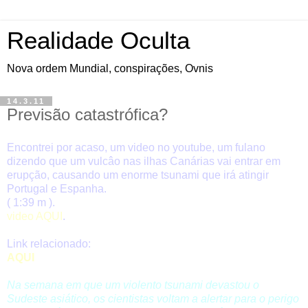
Realidade Oculta
Nova ordem Mundial, conspirações, Ovnis
14.3.11
Previsão catastrófica?
Encontrei por acaso, um video no youtube, um fulano
dizendo que um vulcâo nas ilhas Canárias vai entrar em
erupção, causando um enorme tsunami que irá atingir
Portugal e Espanha.
( 1:39 m ).
video AQUI
.
Link relacionado:
AQUI
Na semana em que um violento tsunami devastou o
Sudeste asiático, os cientistas voltam a alertar para o perigo