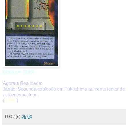
( feita em 1995)
Agora a Realidade:
Japão: Segunda explosão em Fukushima aumenta temor de
acidente nuclear .
(
LINK
)
R.O
à(s)
05:06