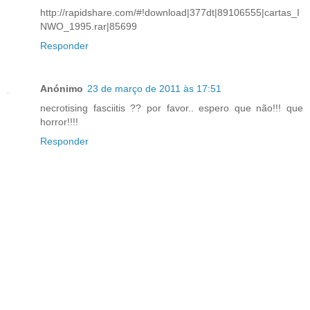
http://rapidshare.com/#!download|377dt|89106555|cartas_I
NWO_1995.rar|85699
Responder
Anónimo
23 de março de 2011 às 17:51
necrotising fasciitis ?? por favor.. espero que não!!! que
horror!!!!
Responder