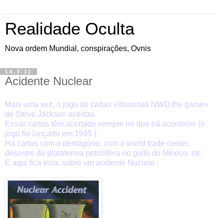
Realidade Oculta
Nova ordem Mundial, conspirações, Ovnis
14.3.11
Acidente Nuclear
Mais uma vez, o jogo de cartas «
Illuminati NWO the game
»
de Steve Jackson acertou.
Essas cartas têm acertado sempre no que irá acontecer (o
jogo foi lançado em 1995 ).
Há cartas com o pentágono, com o world trade center,
desastre de plataforma petrolífera no golfo do México, etc.
E aqui fica esta, sobre um acidente Nuclear :