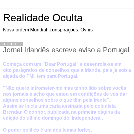
Realidade Oculta
Nova ordem Mundial, conspirações, Ovnis
30.3.11
Jornal Irlandês escreve aviso a Portugal
Começa com um "Dear Portugal" e desenrola-se em
oito parágrafos de conselhos que a Irlanda, país já sob a
alçada do FMI, tem para Portugal.
"Não quero intrometer-me mas tenho lido sobre vocês
nos jornais e acho que estou em condições de vos dar
alguns conselhos sobre o que têm pela frente".
Assim se inicia uma carta assinada pelo colunista
Brendan O'connor, publicada na primeira página da
edição do último domingo do ‘Independent'.
O poder político é um dos temas fortes.