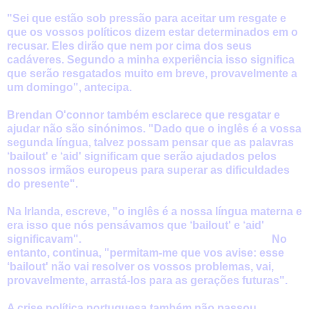
"Sei que estão sob pressão para aceitar um resgate e
que os vossos políticos dizem estar determinados em o
recusar. Eles dirão que nem por cima dos seus
cadáveres. Segundo a minha experiência isso significa
que serão resgatados muito em breve, provavelmente a
um domingo", antecipa.
Brendan O'connor também esclarece que resgatar e
ajudar não são sinónimos. "Dado que o inglês é a vossa
segunda língua, talvez possam pensar que as palavras
‘bailout' e ‘aid' significam que serão ajudados pelos
nossos irmãos europeus para superar as dificuldades
do presente".
Na Irlanda, escreve, "o inglês é a nossa língua materna e
era isso que nós pensávamos que ‘bailout' e ‘aid'
significavam". No
entanto, continua, "permitam-me que vos avise: esse
‘bailout' não vai resolver os vossos problemas, vai,
provavelmente, arrastá-los para as gerações futuras".
A crise política portuguesa também não passou