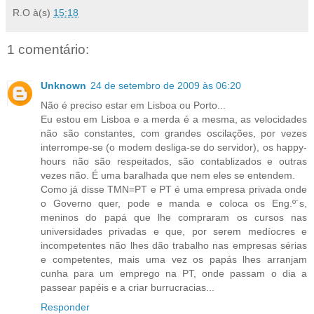
R.O
à(s)
15:18
1 comentário:
Unknown
24 de setembro de 2009 às 06:20
Não é preciso estar em Lisboa ou Porto...
Eu estou em Lisboa e a merda é a mesma, as velocidades
não são constantes, com grandes oscilações, por vezes
interrompe-se (o modem desliga-se do servidor), os happy-
hours não são respeitados, são contablizados e outras
vezes não. É uma baralhada que nem eles se entendem.
Como já disse TMN=PT e PT é uma empresa privada onde
o Governo quer, pode e manda e coloca os Eng.º´s,
meninos do papá que lhe compraram os cursos nas
universidades privadas e que, por serem medíocres e
incompetentes não lhes dão trabalho nas empresas sérias
e competentes, mais uma vez os papás lhes arranjam
cunha para um emprego na PT, onde passam o dia a
passear papéis e a criar burrucracias...
Responder