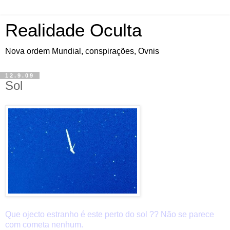
Realidade Oculta
Nova ordem Mundial, conspirações, Ovnis
12.9.09
Sol
Que ojecto estranho é este perto do sol ?? Não se parece
com cometa nenhum.