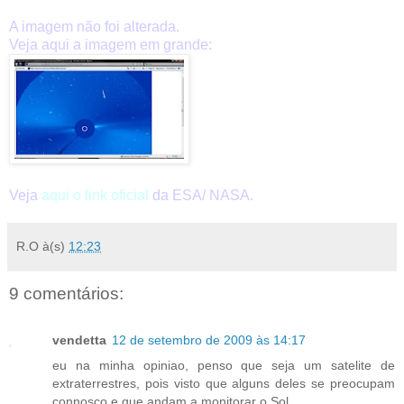
A imagem não foi alterada.
Veja aqui a imagem em grande:
Veja
aqui
o
link oficial
da ESA/ NASA.
R.O
à(s)
12:23
9 comentários:
vendetta
12 de setembro de 2009 às 14:17
eu na minha opiniao, penso que seja um satelite de
extraterrestres, pois visto que alguns deles se preocupam
connosco e que andam a monitorar o Sol.