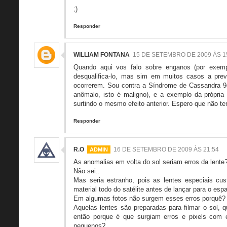
;)
Responder
WILLIAM FONTANA
15 DE SETEMBRO DE 2009 ÀS 1
Quando aqui vos falo sobre enganos (por exempl
desqualifica-lo, mas sim em muitos casos a pr
ocorrerem. Sou contra a Síndrome de Cassandra 9
anômalo, isto é maligno), e a exemplo da própria
surtindo o mesmo efeito anterior. Espero que não t
Responder
R.O
16 DE SETEMBRO DE 2009 ÀS 21:54
As anomalias em volta do sol seriam erros da lente?
Não sei..
Mas seria estranho, pois as lentes especiais cu
material todo do satélite antes de lançar para o esp
Em algumas fotos não surgem esses erros porquê?
Aquelas lentes são preparadas para filmar o sol, 
então porque é que surgiam erros e pixels com e
pequenos?