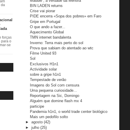
Maddie , a verdade da Mentira
ram
r da
BIN LADEN returns
Crise vai piorar
PIDE encerra «Sopa dos pobres» em Faro
acional
Gripe em Portugal
e
O que ando a fazer...
lada
Aquecimento Global
TMN internet bandalenta
 forças
s para o
Inverno: Terra mais perto do sol
rmar-se
Prova que sabiam do atentado ao wtc
Filme United 93
Sol
Exclusivos H1n1
Actividade solar
sobre a gripe h1n1
Tempestade de verão
Imagens do Sol com censura
Uma pequena curiosidade...
Reportagem na Sic, Domingo
Alguém que domine flash mx 4
participe
Pandemia h1n1, o world trade center biológico
Mais um pedofilo solto
►
agosto
(42)
►
julho
(25)