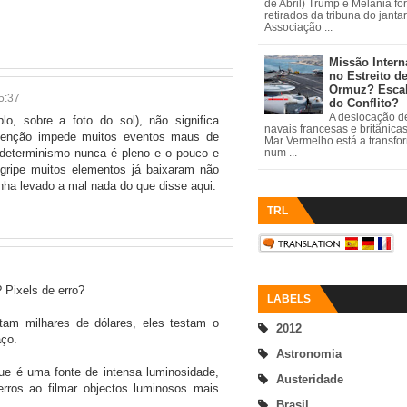
de Abril) Trump e Melania fo
retirados da tribuna do janta
Associação ...
Missão Intern
no Estreito d
Ormuz? Esca
5:37
do Conflito?
A deslocação de
o, sobre a foto do sol), não significa
navais francesas e britânica
evenção impede muitos eventos maus de
Mar Vermelho está a transfo
determinismo nunca é pleno e o pouco e
num ...
 gripe muitos elementos já baixaram não
enha levado a mal nada do que disse aqui.
TRL
 Pixels de erro?
LABELS
stam milhares de dólares, eles testam o
2012
aço.
Astronomia
que é uma fonte de intensa luminosidade,
Austeridade
rros ao filmar objectos luminosos mais
Brasil