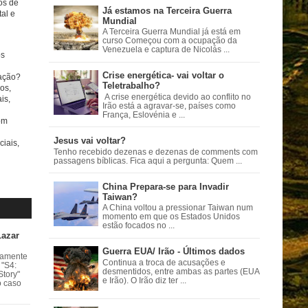
tos de
Já estamos na Terceira Guerra
al e
Mundial
A Terceira Guerra Mundial já está em
curso Começou com a ocupação da
Venezuela e captura de Nicolás ...
s
Crise energética- vai voltar o
ação?
Teletrabalho?
os,
A crise energética devido ao conflito no
is,
Irão está a agravar-se, países como
França, Eslovénia e ...
om
Jesus vai voltar?
ciais,
Tenho recebido dezenas e dezenas de comments com
passagens bíblicas. Fica aqui a pergunta: Quem ...
China Prepara-se para Invadir
Taiwan?
A China voltou a pressionar Taiwan num
momento em que os Estados Unidos
estão focados no ...
Lazar
Guerra EUA/ Irão - Últimos dados
vamente
Continua a troca de acusações e
 "S4:
desmentidos, entre ambas as partes (EUA
Story"
e Irão). O Irão diz ter ...
o caso