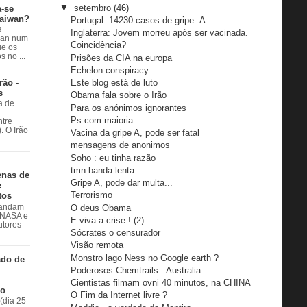
▼
setembro
(46)
a-se
Taiwan?
Portugal: 14230 casos de gripe .A.
a
Inglaterra: Jovem morreu após ser vacinada.
wan num
Coincidência?
e os
 no ...
Prisões da CIA na europa
Echelon conspiracy
rão -
Este blog está de luto
s
Obama fala sobre o Irão
a de
Para os anónimos ignorantes
Ps com maioria
ntre
. O Irão
Vacina da gripe A, pode ser fatal
mensagens de anonimos
Soho : eu tinha razão
tmn banda lenta
enas de
Gripe A, pode dar multa...
e
Terrorismo
tos
O deus Obama
 andam
à NASA e
E viva a crise ! (2)
utores
Sócrates o censurador
Visão remota
Monstro lago Ness no Google earth ?
ado de
Poderosos Chemtrails : Australia
Cientistas filmam ovni 40 minutos, na CHINA
do
O Fim da Internet livre ?
(dia 25