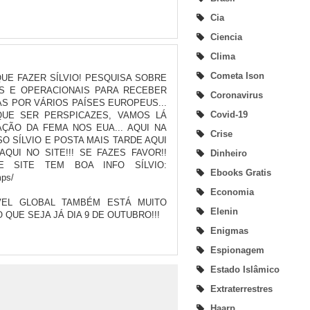
Cia
Ciencia
Clima
Cometa Ison
UE FAZER SÍLVIO! PESQUISA SOBRE
S E OPERACIONAIS PARA RECEBER
Coronavirus
S POR VÁRIOS PAÍSES EUROPEUS...
Covid-19
UE SER PERSPICAZES, VAMOS LÁ
ÇÃO DA FEMA NOS EUA... AQUI NA
Crise
O SÍLVIO E POSTA MAIS TARDE AQUI
QUI NO SITE!!! SE FAZES FAVOR!!
Dinheiro
E SITE TEM BOA INFO SÍLVIO:
Ebooks Gratis
mps/
Economia
VEL GLOBAL TAMBÉM ESTÁ MUITO
Elenin
 QUE SEJA JÁ DIA 9 DE OUTUBRO!!!
Enigmas
Espionagem
Estado Islâmico
Extraterrestres
Haarp