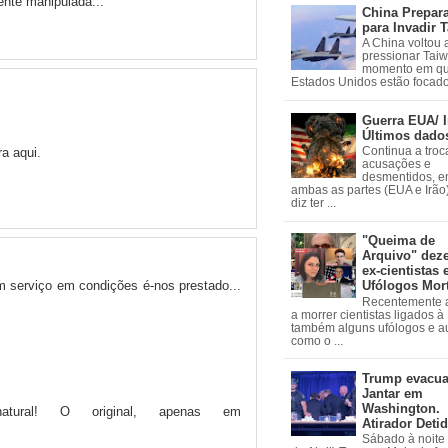
ente manipulada...
China Prepar
para Invadir 
A China voltou 
pressionar Tai
momento em qu
Estados Unidos estão focados
Guerra EUA/ I
Últimos dado
a aqui.
Continua a troc
acusações e
desmentidos, e
ambas as partes (EUA e Irão)
diz ter ...
"Queima de
Arquivo" dez
ex-cientistas 
 serviço em condições é-nos prestado...
Ufólogos Mor
Recentemente
a morrer cientistas ligados 
também alguns ufólogos e a
como o ...
Trump evacu
Jantar em
Washington.
atural! O original, apenas em
Atirador Deti
Sábado à noite 