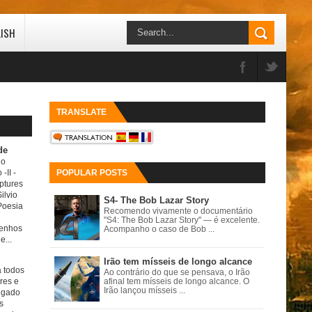
LISH
TRANSLATE
de
do
 -II
-
POPULAR POSTS
ptures
ilvio
S4- The Bob Lazar Story
Poesia
Recomendo vivamente o documentário
"S4: The Bob Lazar Story" — é excelente.
senhos
Acompanho o caso de Bob ...
e...
Irão tem mísseis de longo alcance
a todos
Ao contrário do que se pensava, o Irão
ores e
afinal tem mísseis de longo alcance. O
Irão lançou mísseis ...
igado
s