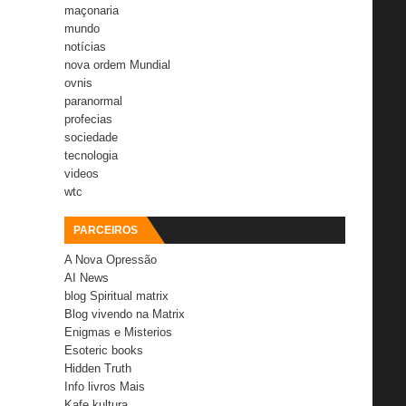
maçonaria
mundo
notícias
nova ordem Mundial
ovnis
paranormal
profecias
sociedade
tecnologia
videos
wtc
PARCEIROS
A Nova Opressão
AI News
blog Spiritual matrix
Blog vivendo na Matrix
Enigmas e Misterios
Esoteric books
Hidden Truth
Info livros Mais
Kafe kultura