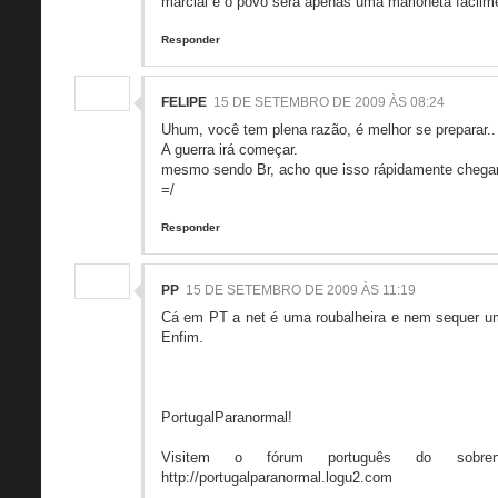
marcial e o povo sera apenas uma marioneta facilm
Responder
FELIPE
15 DE SETEMBRO DE 2009 ÀS 08:24
Uhum, você tem plena razão, é melhor se preparar..
A guerra irá começar.
mesmo sendo Br, acho que isso rápidamente chegar
=/
Responder
PP
15 DE SETEMBRO DE 2009 ÀS 11:19
Cá em PT a net é uma roubalheira e nem sequer um
Enfim.
PortugalParanormal!
Visitem o fórum português do sobren
http://portugalparanormal.logu2.com