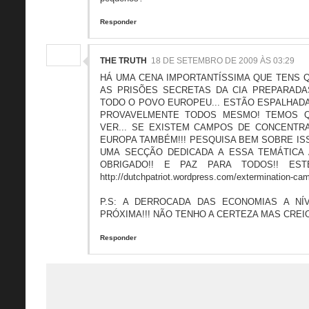
Responder
THE TRUTH
18 DE SETEMBRO DE 2009 ÀS 03:29
HÁ UMA CENA IMPORTANTÍSSIMA QUE TENS Q
AS PRISÕES SECRETAS DA CIA PREPARADA
TODO O POVO EUROPEU... ESTÃO ESPALHADA
PROVAVELMENTE TODOS MESMO! TEMOS Q
VER... SE EXISTEM CAMPOS DE CONCENTRA
EUROPA TAMBÉM!!! PESQUISA BEM SOBRE ISS
UMA SECÇÃO DEDICADA A ESSA TEMÁTICA A
OBRIGADO!! E PAZ PARA TODOS!! EST
http://dutchpatriot.wordpress.com/extermination-ca
P.S: A DERROCADA DAS ECONOMIAS A NÍ
PRÓXIMA!!! NÃO TENHO A CERTEZA MAS CREIO
Responder