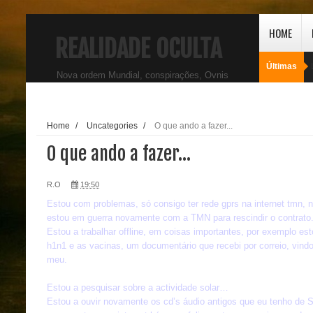
HOME
REALIDADE OCULTA
Últimas
Nova ordem Mundial, conspirações, Ovnis
Home
/
Uncategories
/
O que ando a fazer...
O que ando a fazer...
R.O
19:50
Estou com problemas, só consigo ter rede gprs na internet tmn, 
estou em guerra novamente com a TMN para rescindir o contrato
Estou a trabalhar offline, em coisas importantes, por exemplo es
h1n1 e as vacinas, um documentário que recebi por correio, vin
meu.
Estou a pesquisar sobre a actividade solar…
Estou a ouvir novamente os cd’s áudio antigos que eu tenho de SR