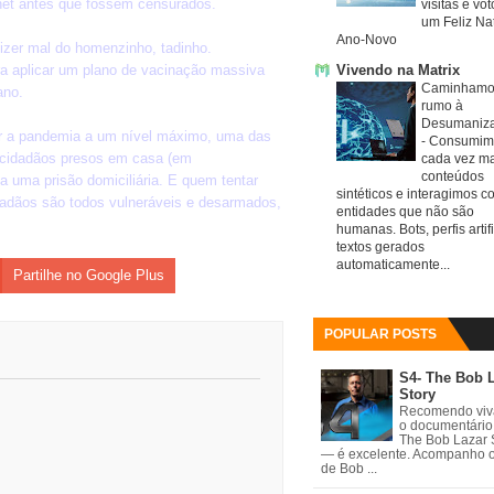
 net antes que fossem censurados.
visitas e vo
um Feliz Nat
Ano-Novo
izer mal do homenzinho, tadinho.
ra aplicar um plano de vacinação massiva
Vivendo na Matrix
Caminhamo
ano.
rumo à
Desumaniz
ar a pandemia a um nível máximo, uma das
-
Consumim
 cidadãos presos em casa (em
cada vez ma
conteúdos
a uma prisão domiciliária. E quem tentar
sintéticos e interagimos c
idadãos são todos vulneráveis e desarmados,
entidades que não são
humanas. Bots, perfis artifi
textos gerados
automaticamente...
Partilhe no Google Plus
POPULAR POSTS
S4- The Bob 
Story
Recomendo vi
o documentário
The Bob Lazar 
— é excelente. Acompanho 
de Bob ...