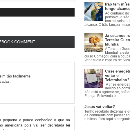
Irão tem míss
longo alcanc
Ao contrário do
pensava, o Irão 
tem mísseis de
alcance. O Irão lançou mísseis
Já estamos n
Terceira Guer
EBOOK COMMENT
Mundial
A Terceira Guer
Mundial já está
curso Começou com a ocup
Venezuela e captura de Nicol
Crise energéti
voltar o
sim tão facilmente.
Teletrabalho?
aladas.
A crise energét
devido ao confl
Irão está a agravar-se, país
França, Eslovénia e ...
Jesus vai voltar?
Tenho recebido dezenas e 
de comments com passagen
bíblicas. Fica aqui a pergun
s pequena e pouco conhecido o que na
...
 americana pois vai ser decretada lei