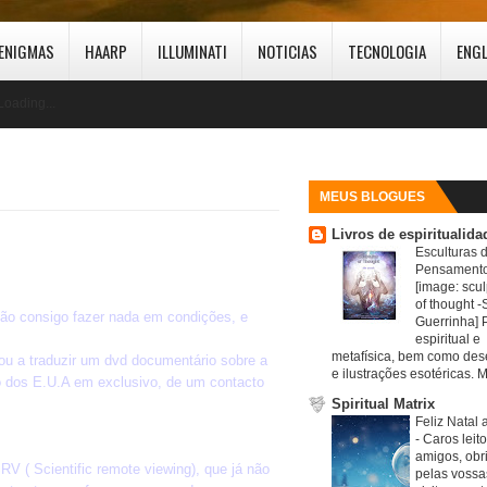
ENIGMAS
HAARP
ILLUMINATI
NOTICIAS
TECNOLOGIA
ENG
Loading...
MEUS BLOGUES
Livros de espiritualida
Esculturas 
Pensamento
[image: scul
of thought -S
não consigo fazer nada em condições, e
Guerrinha] 
.
espiritual e
metafísica, bem como de
tou a traduzir um dvd documentário sobre a
e ilustrações esotéricas. M
do dos E.U.A em exclusivo, de um contacto
Spiritual Matrix
Feliz Natal 
-
Caros leit
amigos, obr
V ( Scientific remote viewing), que já não
pelas vossa