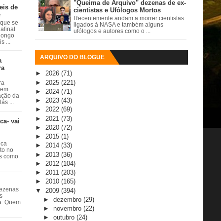
"Queima de Arquivo" dezenas de ex-
eis de
cientistas e Ufólogos Mortos
e
Recentemente andam a morrer cientistas
 que se
ligados à NASA e também alguns
afinal
ufólogos e autores como o ...
 longo
 ...
ARQUIVO DO BLOGUE
a
ra
►
2026
(71)
►
2025
(221)
ra
 em
►
2024
(71)
ação da
►
2023
(43)
ás ...
►
2022
(69)
►
2021
(73)
ca- vai
►
2020
(72)
►
2015
(1)
ica
►
2014
(33)
ito no
►
2013
(36)
es como
►
2012
(104)
►
2011
(203)
►
2010
(165)
dezenas
▼
2009
(394)
s
►
dezembro
(29)
ta: Quem
►
novembro
(22)
►
outubro
(24)