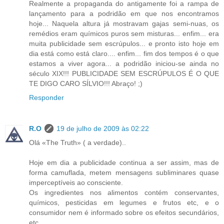
Realmente a propaganda do antigamente foi a rampa de
lançamento para a podridão em que nos encontramos
hoje... Naquela altura já mostravam gajas semi-nuas, os
remédios eram químicos puros sem misturas... enfim... era
muita publicidade sem escrúpulos... e pronto isto hoje em
dia está como está claro.... enfim... fim dos tempos é o que
estamos a viver agora... a podridão iniciou-se ainda no
século XIX!!! PUBLICIDADE SEM ESCRÚPULOS É O QUE
TE DIGO CARO SÍLVIO!!! Abraço! ;)
Responder
R.O
19 de julho de 2009 às 02:22
Olá «The Truth» ( a verdade)..
Hoje em dia a publicidade continua a ser assim, mas de
forma camuflada, metem mensagens subliminares quase
imperceptíveis ao consciente.
Os ingredientes nos alimentos contém conservantes,
químicos, pesticidas em legumes e frutos etc, e o
consumidor nem é informado sobre os efeitos secundários,
etc.