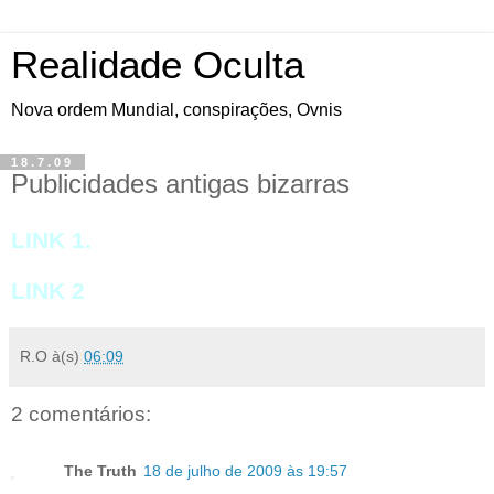
Realidade Oculta
Nova ordem Mundial, conspirações, Ovnis
18.7.09
Publicidades antigas bizarras
LINK
1.
LINK 2
R.O
à(s)
06:09
2 comentários:
The Truth
18 de julho de 2009 às 19:57