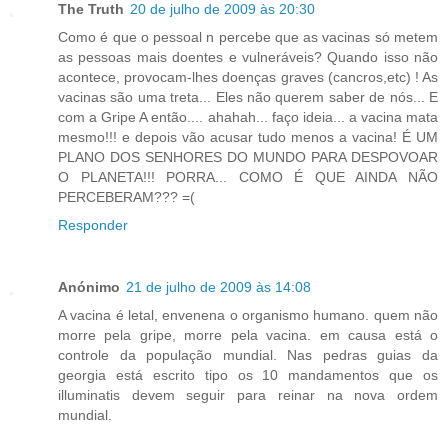
The Truth
20 de julho de 2009 às 20:30
Como é que o pessoal n percebe que as vacinas só metem
as pessoas mais doentes e vulneráveis? Quando isso não
acontece, provocam-lhes doenças graves (cancros,etc) ! As
vacinas são uma treta... Eles não querem saber de nós... E
com a Gripe A então.... ahahah... faço ideia... a vacina mata
mesmo!!! e depois vão acusar tudo menos a vacina! É UM
PLANO DOS SENHORES DO MUNDO PARA DESPOVOAR
O PLANETA!!! PORRA... COMO É QUE AINDA NÃO
PERCEBERAM??? =(
Responder
Anónimo
21 de julho de 2009 às 14:08
A vacina é letal, envenena o organismo humano. quem não
morre pela gripe, morre pela vacina. em causa está o
controle da população mundial. Nas pedras guias da
georgia está escrito tipo os 10 mandamentos que os
illuminatis devem seguir para reinar na nova ordem
mundial.