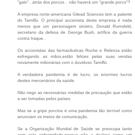
"galo"...atrás dos porcos... não haverá um "grande porco"?
A empresa norte-americana Gilead Sciences tem a patente
do Tamiflú. O principal accionista desta empresa é nada
menos que um personagem sinistro, Donald Rumsfeld,
secretario da defesa de George Bush, artífice da guerra
contra Iraque...
Os accionistas das farmacêuticas Roche e Relenza estão
esfregando as mãos,estão felizes pelas suas vendas
novamente milionárias com o duvidoso Tamiflú.
A verdadeira pandemia é de lucro, os enormes lucros
destes mercenários da saúde.
Não nego as necessárias medidas de precaução que estão
a ser tomadas pelos países.
Mas se a gripe porcina é uma pandemia tão terrível como
anunciam os meios de comunicação.
Se a Organização Mundial de Saúde se preocupa tanto
com esta enfermidade,porque não a declara como um