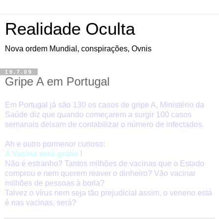
Realidade Oculta
Nova ordem Mundial, conspirações, Ovnis
19.7.09
Gripe A em Portugal
Em Portugal já são 130 os casos de gripe A, Ministério da
Saúde diz que quando começarem a surgir 100 casos
semanais deixam de contabilizar o número de infectados.
Ah e outro pormenor curioso:
A Vacina será grátis
!
Não é estranho? Tantos milhões de vacinas que o Estado
comprou e nem querem reaver o dinheiro? Vão vacinar
milhões de pessoas à borla?
Talvez o vírus nem seja tão prejudicial assim, o veneno está
é nas vacinas, será?