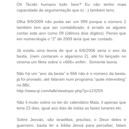
Oh Tecido humano tudo bem? Eu não tenho mais
capacidade de argumentação que tu :-) também tens.
Olha 9/9/2009 não podia ser um 999 porque o número 2
também tem que ser contabilizado, é errado se alguém
contar este ano como 09 (últimos dois dígitos). Penso que
em numerologia o “2” de 2009 teria que ser contado.
Já existiu uma teoria de que a 6/6/2006 seria o ano da
besta, (nem contaram o algarismo 2), até foi lançado no
cinema um filme sobre o «666» enfim.. Somente teoria.
Não há um “ano da besta” e 666 não é o número da besta,
já foi provado, até falaram num programa “quite interesting”
na BBc,
http://www.qi.com/talk/viewtopic.php?p=123259
Não li muito sobre os kin do calendário Maia, li apenas que
teria 23 dias, igual aos dias de todas as fases lunares etc.
Sobre Jeovás, são israelitas, jesuítas, o Deus deles é
guerreiro, basta ler a bíblia Jeová para perceber, falam