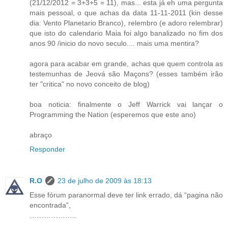
(21/12/2012 = 3+3+5 = 11), mas... esta já eh uma pergunta
mais pessoal, o que achas da data 11-11-2011 (kin desse
dia: Vento Planetario Branco), relembro (e adoro relembrar)
que isto do calendario Maia foi algo banalizado no fim dos
anos 90 /inicio do novo seculo.... mais uma mentira?
agora para acabar em grande, achas que quem controla as
testemunhas de Jeová são Maçons? (esses também irão
ter "critica" no novo conceito de blog)
boa noticia: finalmente o Jeff Warrick vai lançar o
Programming the Nation (esperemos que este ano)
abraço
Responder
R.O
23 de julho de 2009 às 18:13
Esse fórum paranormal deve ter link errado, dá “pagina não
encontrada”,
………………..