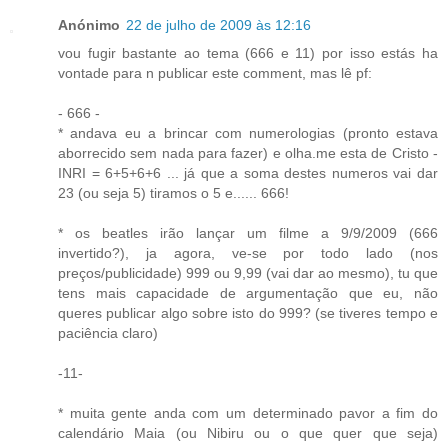
Anónimo
22 de julho de 2009 às 12:16
vou fugir bastante ao tema (666 e 11) por isso estás ha
vontade para n publicar este comment, mas lê pf:
- 666 -
* andava eu a brincar com numerologias (pronto estava
aborrecido sem nada para fazer) e olha.me esta de Cristo -
INRI = 6+5+6+6 ... já que a soma destes numeros vai dar
23 (ou seja 5) tiramos o 5 e...... 666!
* os beatles irão lançar um filme a 9/9/2009 (666
invertido?), ja agora, ve-se por todo lado (nos
preços/publicidade) 999 ou 9,99 (vai dar ao mesmo), tu que
tens mais capacidade de argumentação que eu, não
queres publicar algo sobre isto do 999? (se tiveres tempo e
paciência claro)
-11-
* muita gente anda com um determinado pavor a fim do
calendário Maia (ou Nibiru ou o que quer que seja)