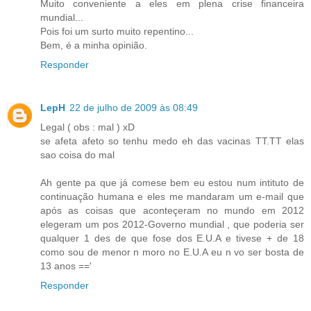
Muito conveniente a eles em plena crise financeira
mundial...
Pois foi um surto muito repentino...
Bem, é a minha opinião.
Responder
LepH
22 de julho de 2009 às 08:49
Legal ( obs : mal ) xD
se afeta afeto so tenhu medo eh das vacinas TT.TT elas
sao coisa do mal
Ah gente pa que já comese bem eu estou num intituto de
continuação humana e eles me mandaram um e-mail que
após as coisas que aconteçeram no mundo em 2012
elegeram um pos 2012-Governo mundial , que poderia ser
qualquer 1 des de que fose dos E.U.A e tivese + de 18
como sou de menor n moro no E.U.A eu n vo ser bosta de
13 anos =='
Responder