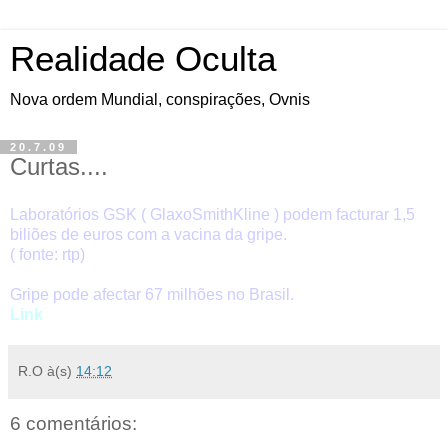
Realidade Oculta
Nova ordem Mundial, conspirações, Ovnis
20.7.09
Curtas....
Laboratórios GSK ( GlaxoSmithKline ) podem facturar 1,5
biliões de euros com a vacina da gripe.
( fonte: rtp)
Gripe pode afectar 67 milhões no Brasil.
Link
R.O
à(s)
14:12
6 comentários: