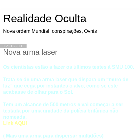
Realidade Oculta
Nova ordem Mundial, conspirações, Ovnis
17.12.11
Nova arma laser
Os cientistas estão a fazer os últimos testes à SMU 100.
Trata-se de uma arma laser que dispara um “muro de
luz” que cega por instantes o alvo, como se este
acabasse de olhar para o Sol.
Tem um alcance de 500 metros e vai começar a ser
testada por uma unidade da polícia britânica não
nomeada.
Link AQUI
( Mais uma arma para dispersar multidões)