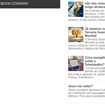
EBOOK COMMENT
Irão tem míss
longo alcanc
Ao contrário do
pensava, o Irão 
tem mísseis de
alcance. O Irão lançou mísseis
Já estamos n
Terceira Guer
Mundial
A Terceira Guer
Mundial já está
curso Começou com a ocup
Venezuela e captura de Nicol
Crise energéti
voltar o
Teletrabalho?
A crise energét
devido ao confl
Irão está a agravar-se, país
França, Eslovénia e ...
Jesus vai voltar?
Tenho recebido dezenas e 
de comments com passagen
bíblicas. Fica aqui a pergun
...