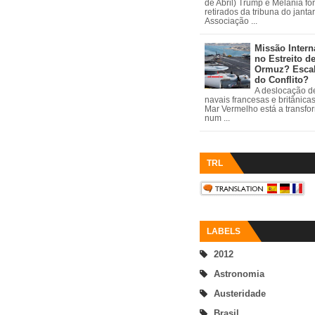
de Abril) Trump e Melania fo
retirados da tribuna do janta
Associação ...
Missão Intern
no Estreito d
Ormuz? Esca
do Conflito?
A deslocação de
navais francesas e britânica
Mar Vermelho está a transfo
num ...
TRL
LABELS
2012
Astronomia
Austeridade
Brasil