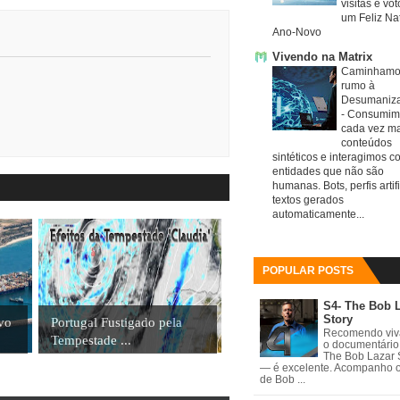
visitas e vo
um Feliz Nat
Ano-Novo
Vivendo na Matrix
Caminhamo
rumo à
Desumaniz
-
Consumim
cada vez ma
conteúdos
sintéticos e interagimos c
entidades que não são
humanas. Bots, perfis artifi
textos gerados
automaticamente...
POPULAR POSTS
S4- The Bob 
Story
ovo
Portugal Fustigado pela
Recomendo vi
Tempestade ...
o documentário
The Bob Lazar 
— é excelente. Acompanho 
de Bob ...