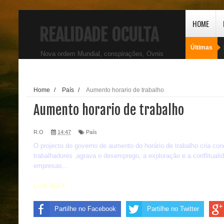
HOME
REALIDADE OCULTA
Últimas
Nova ordem Mundial, conspirações, Ovnis
Home
/
País
/
Aumento horario de trabalho
Aumento horario de trabalho
R.O
14:47
País
O projecto do governo de aumento do horário de trabalho cria co
trabalhadores ,agrava o desemprego, a exploração e a conflitual
empresas...
Link AQUI
Partilhe no Facebook
Partilhe no Twitter