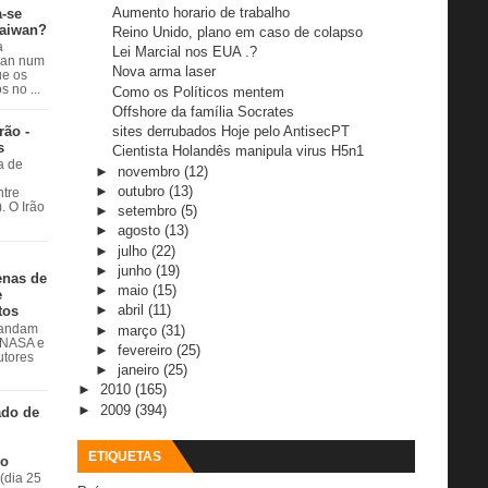
Aumento horario de trabalho
a-se
Taiwan?
Reino Unido, plano em caso de colapso
a
Lei Marcial nos EUA .?
wan num
Nova arma laser
e os
 no ...
Como os Políticos mentem
Offshore da família Socrates
rão -
sites derrubados Hoje pelo AntisecPT
s
Cientista Holandês manipula virus H5n1
a de
►
novembro
(12)
►
outubro
(13)
ntre
. O Irão
►
setembro
(5)
►
agosto
(13)
►
julho
(22)
►
junho
(19)
enas de
►
maio
(15)
e
►
abril
(11)
tos
►
março
(31)
 andam
à NASA e
►
fevereiro
(25)
utores
►
janeiro
(25)
►
2010
(165)
►
2009
(394)
ado de
ETIQUETAS
do
(dia 25