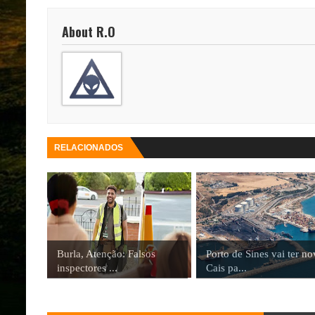
About R.O
RELACIONADOS
Burla, Atenção: Falsos
Porto de Sines vai ter n
inspectores ...
Cais pa...