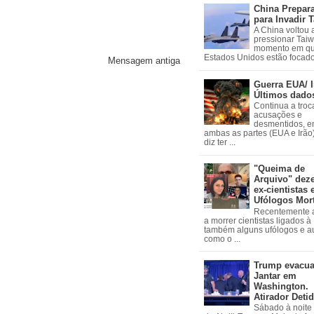
China Prepar
para Invadir 
A China voltou 
pressionar Tai
momento em qu
Estados Unidos estão focados
Mensagem antiga
Guerra EUA/ I
Últimos dado
Continua a troc
acusações e
desmentidos, e
ambas as partes (EUA e Irão)
diz ter ...
"Queima de
Arquivo" dez
ex-cientistas 
Ufólogos Mor
Recentemente
a morrer cientistas ligados 
também alguns ufólogos e a
como o ...
Trump evacu
Jantar em
Washington.
Atirador Deti
Sábado à noite 