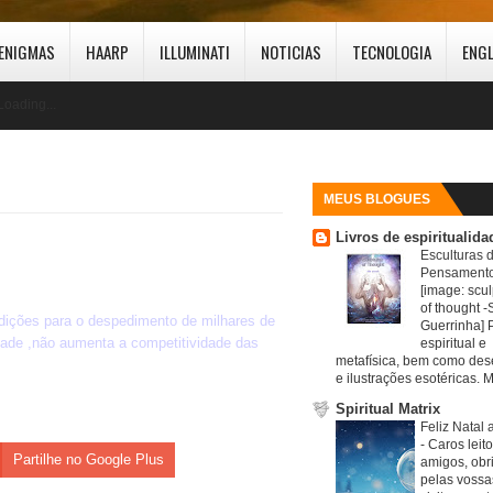
ENIGMAS
HAARP
ILLUMINATI
NOTICIAS
TECNOLOGIA
ENG
Loading...
MEUS BLOGUES
Livros de espiritualida
Esculturas 
Pensamento
[image: scul
of thought -S
ndições para o despedimento de milhares de
Guerrinha] 
idade ,não aumenta a competitividade das
espiritual e
metafísica, bem como de
e ilustrações esotéricas. M
Spiritual Matrix
Feliz Natal 
-
Caros leit
Partilhe no Google Plus
amigos, obr
pelas vossa