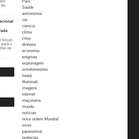
País
ram
r da
Saúde
astronomia
cia
acional
e
ciencia
lada
clima
crise
 forças
dinheiro
s para o
rmar-se
economia
enigmas
espionagem
extraterrestres
haarp
illuminati
imagens
internet
maçonaria
mundo
notícias
nova ordem Mundial
ovnis
paranormal
profecias