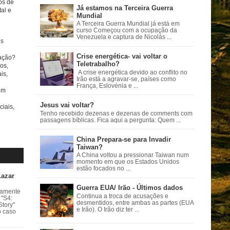
tos de
Já estamos na Terceira Guerra
al e
Mundial
A Terceira Guerra Mundial já está em
curso Começou com a ocupação da
Venezuela e captura de Nicolás ...
s
Crise energética- vai voltar o
ação?
Teletrabalho?
os,
A crise energética devido ao conflito no
is,
Irão está a agravar-se, países como
França, Eslovénia e ...
om
Jesus vai voltar?
ciais,
Tenho recebido dezenas e dezenas de comments com
passagens bíblicas. Fica aqui a pergunta: Quem ...
China Prepara-se para Invadir
Taiwan?
A China voltou a pressionar Taiwan num
momento em que os Estados Unidos
estão focados no ...
Lazar
Guerra EUA/ Irão - Últimos dados
vamente
Continua a troca de acusações e
 "S4:
desmentidos, entre ambas as partes (EUA
Story"
e Irão). O Irão diz ter ...
o caso