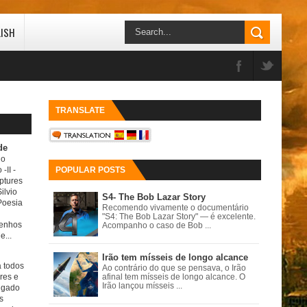
LISH
TRANSLATE
de
do
 -II
-
POPULAR POSTS
ptures
ilvio
S4- The Bob Lazar Story
Poesia
Recomendo vivamente o documentário
"S4: The Bob Lazar Story" — é excelente.
senhos
Acompanho o caso de Bob ...
e...
Irão tem mísseis de longo alcance
a todos
Ao contrário do que se pensava, o Irão
ores e
afinal tem mísseis de longo alcance. O
Irão lançou mísseis ...
igado
s