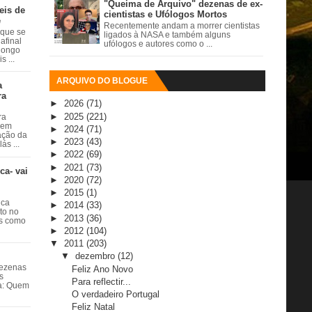
"Queima de Arquivo" dezenas de ex-
eis de
cientistas e Ufólogos Mortos
e
Recentemente andam a morrer cientistas
 que se
ligados à NASA e também alguns
afinal
ufólogos e autores como o ...
 longo
 ...
ARQUIVO DO BLOGUE
a
ra
►
2026
(71)
►
2025
(221)
ra
 em
►
2024
(71)
ação da
►
2023
(43)
ás ...
►
2022
(69)
►
2021
(73)
ca- vai
►
2020
(72)
►
2015
(1)
ica
►
2014
(33)
ito no
►
2013
(36)
es como
►
2012
(104)
▼
2011
(203)
▼
dezembro
(12)
dezenas
Feliz Ano Novo
s
Para reflectir...
ta: Quem
O verdadeiro Portugal
Feliz Natal