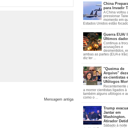
China Prepar
para Invadir 
A China voltou 
pressionar Tai
momento em qu
Estados Unidos estão focados
Guerra EUA/ I
Últimos dado
Continua a troc
acusações e
desmentidos, e
ambas as partes (EUA e Irão)
diz ter ...
"Queima de
Arquivo" dez
ex-cientistas 
Ufólogos Mor
Recentemente
a morrer cientistas ligados 
também alguns ufólogos e a
como o ...
Mensagem antiga
Trump evacu
Jantar em
Washington.
Atirador Deti
Sábado à noite 