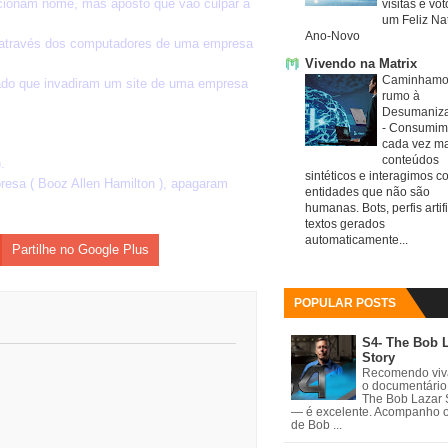
ncionam nome, mas aposto que vão culpar a
visitas e vo
um Feliz Nat
Ano-Novo
i através dos computadores de uma empresa
Vivendo na Matrix
Caminhamo
rado que invadiram um site de uma empresa
rumo à
Desumaniz
-
Consumim
cada vez ma
conteúdos
.
sintéticos e interagimos c
presa ( Booz Allen Hamilton ), apagaram
entidades que não são
humanas. Bots, perfis artifi
textos gerados
automaticamente...
Partilhe no Google Plus
POPULAR POSTS
S4- The Bob 
Story
Recomendo vi
o documentário
The Bob Lazar 
— é excelente. Acompanho 
de Bob ...