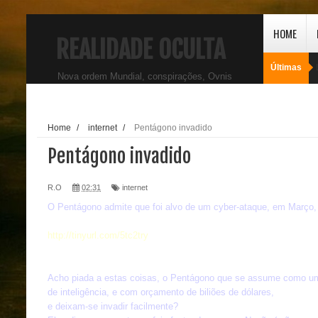
HOME
REALIDADE OCULTA
Últimas
Nova ordem Mundial, conspirações, Ovnis
Home
/
internet
/
Pentágono invadido
Pentágono invadido
R.O
02:31
internet
O Pentágono admite que foi alvo de um cyber-ataque, em Março, 
htt
p://tinyurl.com/5tc2try
Acho piada a estas coisas, o Pentágono que se assume como uma
de inteligência, e com orçamento de biliões de dólares,
e deixam-se invadir facilmente?