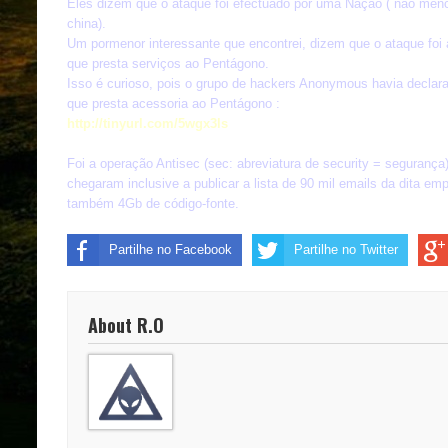
Eles dizem que o ataque foi efectuado por uma Nação ( não me
china).
Um pormenor interessante que encontrei, dizem que o ataque fo
que presta serviços ao Pentágono.
Isso é curioso, pois o grupo de hackers Anonymous havia decla
que presta acessoria ao Pentágono :
http://tinyurl.com/5wgx3ls
Foi a operação Antisec (sec: abreviatura de security = segurança)
chegaram inclusive a publicar a lista de 90 mil emails da dita em
também 4Gb de código-fonte.
Partilhe no Facebook
Partilhe no Twitter
About R.O