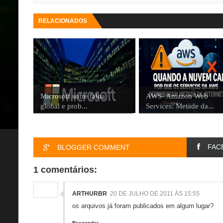
RELACIONADOS
Microsoft sofre falha
AWS- Amazon Web
global e prob...
Services: Metade da...
FAC
BLOGGER COMMENT
1 comentários:
ARTHURBR
20 DE JULHO DE 2011 ÀS 15:55
os arquivos já foram publicados em algum lugar?
Responder