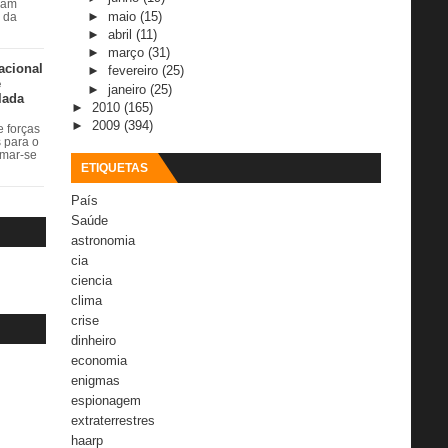
ram
►
maio
(15)
r da
►
abril
(11)
►
março
(31)
acional
►
fevereiro
(25)
e
►
janeiro
(25)
lada
►
2010
(165)
►
2009
(394)
 forças
s para o
rmar-se
ETIQUETAS
País
Saúde
astronomia
cia
ciencia
clima
crise
dinheiro
economia
enigmas
espionagem
extraterrestres
haarp