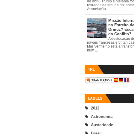
de Abril) Trump e Melania fo
retirados da tribuna do janta
Associação ...
Missão Intern
no Estreito d
Ormuz? Esca
do Conflito?
A deslocação de
navais francesas e britânica
Mar Vermelho está a transfo
num ...
TRL
LABELS
2012
Astronomia
Austeridade
Brasil