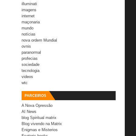
illuminati
imagens
internet
maçonaria
mundo
notícias
nova ordem Mundial
ovnis
paranormal
profecias
sociedade
tecnologia
videos
wtc
PARCEIROS
A Nova Opressão
AI News
blog Spiritual matrix
Blog vivendo na Matrix
Enigmas e Misterios
Esoteric books