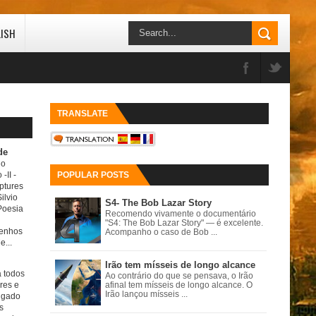
LISH
TRANSLATE
de
do
 -II
-
POPULAR POSTS
ptures
ilvio
S4- The Bob Lazar Story
Poesia
Recomendo vivamente o documentário
"S4: The Bob Lazar Story" — é excelente.
senhos
Acompanho o caso de Bob ...
e...
Irão tem mísseis de longo alcance
a todos
Ao contrário do que se pensava, o Irão
ores e
afinal tem mísseis de longo alcance. O
Irão lançou mísseis ...
igado
s