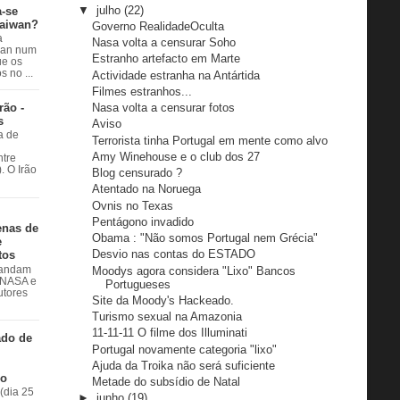
▼
julho
(22)
a-se
Taiwan?
Governo RealidadeOculta
a
Nasa volta a censurar Soho
wan num
Estranho artefacto em Marte
e os
 no ...
Actividade estranha na Antártida
Filmes estranhos...
rão -
Nasa volta a censurar fotos
s
Aviso
a de
Terrorista tinha Portugal em mente como alvo
Amy Winehouse e o club dos 27
ntre
. O Irão
Blog censurado ?
Atentado na Noruega
Ovnis no Texas
Pentágono invadido
enas de
Obama : "Não somos Portugal nem Grécia"
e
Desvio nas contas do ESTADO
tos
Moodys agora considera "Lixo" Bancos
 andam
à NASA e
Portugueses
utores
Site da Moody's Hackeado.
Turismo sexual na Amazonia
11-11-11 O filme dos Illuminati
ado de
Portugal novamente categoria "lixo"
Ajuda da Troika não será suficiente
do
Metade do subsídio de Natal
(dia 25
►
junho
(19)