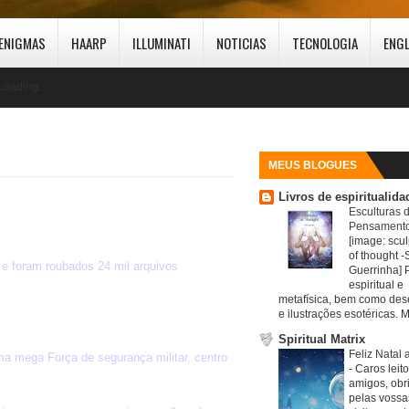
ENIGMAS
HAARP
ILLUMINATI
NOTICIAS
TECNOLOGIA
ENG
Loading...
MEUS BLOGUES
Livros de espiritualida
Esculturas 
Pensamento
[image: scul
of thought -S
e foram roubados 24 mil arquivos
Guerrinha] 
espiritual e
metafísica, bem como de
e ilustrações esotéricas. M
Spiritual Matrix
Feliz Natal 
 mega Força de segurança militar, centro
-
Caros leit
amigos, obr
pelas vossa