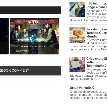
Irão tem míss
longo alcanc
Ao contrário do
pensava, o Irão 
tem mísseis de
alcance. O Irão lançou mísseis
Já estamos n
Terceira Guer
Mundial
A Terceira Guer
Mundial já está
META escuta as suas
curso Começou com a ocup
Venezuela e captura de Nicol
Conversas
Crise energéti
voltar o
Teletrabalho?
A crise energét
EBOOK COMMENT
devido ao confl
Irão está a agravar-se, país
França, Eslovénia e ...
Jesus vai voltar?
Tenho recebido dezenas e 
de comments com passagen
bíblicas. Fica aqui a pergun
...