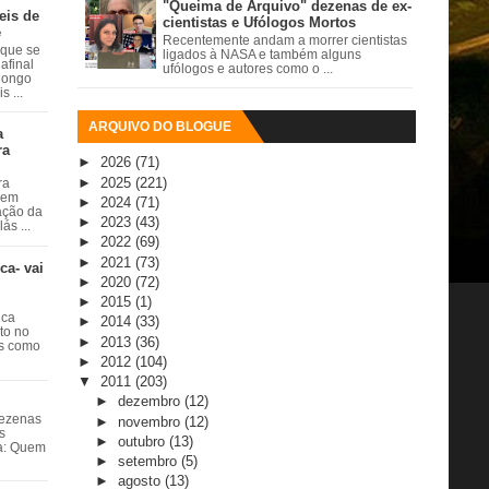
"Queima de Arquivo" dezenas de ex-
eis de
cientistas e Ufólogos Mortos
e
Recentemente andam a morrer cientistas
 que se
ligados à NASA e também alguns
afinal
ufólogos e autores como o ...
 longo
 ...
ARQUIVO DO BLOGUE
a
ra
►
2026
(71)
►
2025
(221)
ra
 em
►
2024
(71)
ação da
►
2023
(43)
ás ...
►
2022
(69)
►
2021
(73)
ca- vai
►
2020
(72)
►
2015
(1)
ica
►
2014
(33)
ito no
►
2013
(36)
es como
►
2012
(104)
▼
2011
(203)
►
dezembro
(12)
dezenas
►
novembro
(12)
s
►
outubro
(13)
ta: Quem
►
setembro
(5)
►
agosto
(13)