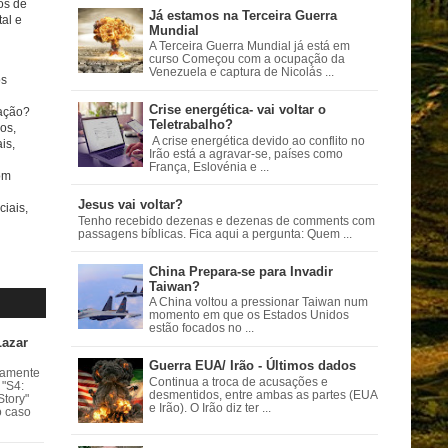
tos de
Já estamos na Terceira Guerra
al e
Mundial
A Terceira Guerra Mundial já está em
curso Começou com a ocupação da
Venezuela e captura de Nicolás ...
s
Crise energética- vai voltar o
ação?
Teletrabalho?
os,
A crise energética devido ao conflito no
is,
Irão está a agravar-se, países como
França, Eslovénia e ...
om
Jesus vai voltar?
ciais,
Tenho recebido dezenas e dezenas de comments com
passagens bíblicas. Fica aqui a pergunta: Quem ...
China Prepara-se para Invadir
Taiwan?
A China voltou a pressionar Taiwan num
momento em que os Estados Unidos
estão focados no ...
Lazar
Guerra EUA/ Irão - Últimos dados
vamente
Continua a troca de acusações e
 "S4:
desmentidos, entre ambas as partes (EUA
Story"
e Irão). O Irão diz ter ...
o caso