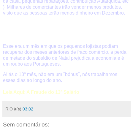
da casa, pequenas reparações, contribuição Autárquica, etc
), Milhares de comerciantes irão vender menos produtos,
visto que as pessoas terão menos dinheiro em Dezembro.
Esse era um mês em que os pequenos lojistas podiam
recuperar dos meses anteriores de fraco comércio, a perda
de metade do subsídio de Natal prejudica a economia e é
um roubo aos Portugueses.
Aliás o 13º mês, não era um "bónus", nós trabalhamos
esses dias ao longo do ano.
Leia Aqui: A Fraude do 13º Salário
R.O
à(s)
03:02
Sem comentários: