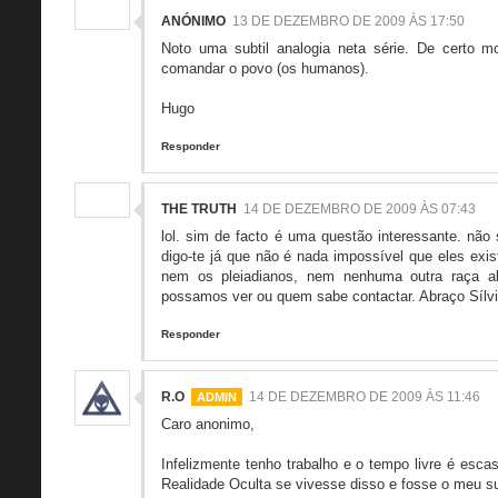
ANÓNIMO
13 DE DEZEMBRO DE 2009 ÀS 17:50
Noto uma subtil analogia neta série. De certo m
comandar o povo (os humanos).
Hugo
Responder
THE TRUTH
14 DE DEZEMBRO DE 2009 ÀS 07:43
lol. sim de facto é uma questão interessante. não 
digo-te já que não é nada impossível que eles exi
nem os pleiadianos, nem nenhuma outra raça al
possamos ver ou quem sabe contactar. Abraço Sílvi
Responder
R.O
14 DE DEZEMBRO DE 2009 ÀS 11:46
Caro anonimo,
Infelizmente tenho trabalho e o tempo livre é esc
Realidade Oculta se vivesse disso e fosse o meu s