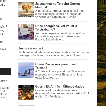
tos de
Já estamos na Terceira Guerra
al e
Mundial
A Terceira Guerra Mundial já está em
curso Começou com a ocupação da
Venezuela e captura de Nicolás ...
s
Crise energética- vai voltar o
ação?
Teletrabalho?
os,
A crise energética devido ao conflito no
is,
Irão está a agravar-se, países como
França, Eslovénia e ...
om
Jesus vai voltar?
ciais,
Tenho recebido dezenas e dezenas de comments com
passagens bíblicas. Fica aqui a pergunta: Quem ...
China Prepara-se para Invadir
Taiwan?
A China voltou a pressionar Taiwan num
momento em que os Estados Unidos
estão focados no ...
Lazar
Guerra EUA/ Irão - Últimos dados
vamente
Continua a troca de acusações e
 "S4:
desmentidos, entre ambas as partes (EUA
Story"
e Irão). O Irão diz ter ...
o caso