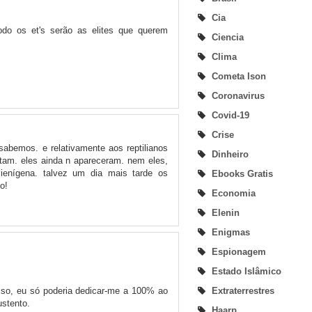
Cia
odo os et's serão as elites que querem
Ciencia
Clima
Cometa Ison
Coronavirus
Covid-19
Crise
sabemos. e relativamente aos reptilianos
Dinheiro
stam. eles ainda n apareceram. nem eles,
ienígena. talvez um dia mais tarde os
Ebooks Gratis
o!
Economia
Elenin
Enigmas
Espionagem
Estado Islâmico
Extraterrestres
asso, eu só poderia dedicar-me a 100% ao
ustento.
Haarp