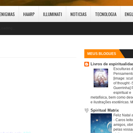
ENIGMAS
HAARP
ILLUMINATI
NOTICIAS
TECNOLOGIA
ENG
Loading...
MEUS BLOGUES
Livros de espiritualida
Esculturas 
Pensamento
[image: scul
of thought -S
Guerrinha] 
espiritual e
metafísica, bem como de
e ilustrações esotéricas. M
Spiritual Matrix
Feliz Natal 
-
Caros leit
amigos, obr
pelas vossa