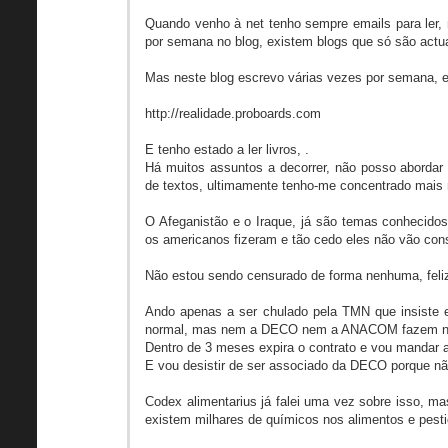
Quando venho à net tenho sempre emails para ler,
por semana no blog, existem blogs que só são actu
Mas neste blog escrevo várias vezes por semana, 
http://realidade.proboards.com
E tenho estado a ler livros, .
Há muitos assuntos a decorrer, não posso abordar 
de textos, ultimamente tenho-me concentrado mais
O Afeganistão e o Iraque, já são temas conheci
os americanos fizeram e tão cedo eles não vão cons
Não estou sendo censurado de forma nenhuma, feli
Ando apenas a ser chulado pela TMN que insiste e
normal, mas nem a DECO nem a ANACOM fazem n
Dentro de 3 meses expira o contrato e vou mandar a
E vou desistir de ser associado da DECO porque n
Codex alimentarius já falei uma vez sobre isso, ma
existem milhares de químicos nos alimentos e pesti