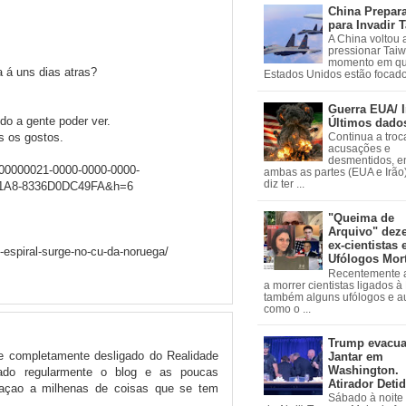
China Prepar
para Invadir 
A China voltou 
pressionar Tai
momento em qu
 á uns dias atras?
Estados Unidos estão focados
Guerra EUA/ I
do a gente poder ver.
Últimos dado
os os gostos.
Continua a troc
acusações e
desmentidos, e
=00000021-0000-0000-0000-
ambas as partes (EUA e Irão)
diz ter ...
A1A8-8336D0DC49FA&h=6
"Queima de
Arquivo" dez
ex-cientistas 
-espiral-surge-no-cu-da-noruega/
Ufólogos Mor
Recentemente
a morrer cientistas ligados 
também alguns ufólogos e a
como o ...
Trump evacu
se completamente desligado do Realidade
Jantar em
Washington.
zado regularmente o blog e as poucas
Atirador Deti
laçao a milhenas de coisas que se tem
Sábado à noite 