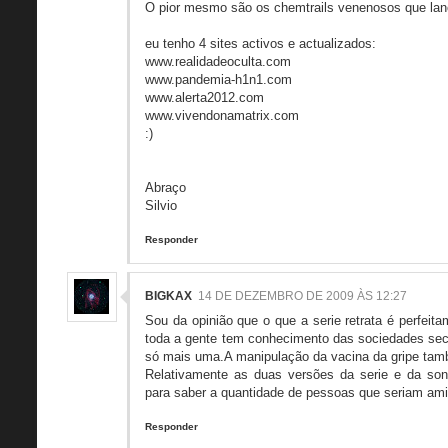
O pior mesmo são os chemtrails venenosos que lan
eu tenho 4 sites activos e actualizados:
www.realidadeoculta.com
www.pandemia-h1n1.com
www.alerta2012.com
www.vivendonamatrix.com
:)
Abraço
Silvio
Responder
BIGKAX
14 DE DEZEMBRO DE 2009 ÀS 12:27
Sou da opinião que o que a serie retrata é perfeita
toda a gente tem conhecimento das sociedades secre
só mais uma.A manipulação da vacina da gripe també
Relativamente as duas versões da serie e da so
para saber a quantidade de pessoas que seriam ami
Responder