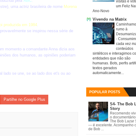
roduzida pela
ABC
.
visitas e vo
um Feliz Nat
tre), uma actriz brasileira de nome
Morena
Ano-Novo
Vivendo na Matrix
Caminhamo
oi produzida em 1984
.
rumo à
provavelmente se inspirou nessa série de
Desumaniz
-
Consumim
cada vez ma
conteúdos
, num momento a comandante Anna dizia aos
sintéticos e interagimos c
opiniões dos humanos, as opiniões poderiam
entidades que não são
humanas. Bots, perfis artifi
textos gerados
automaticamente...
l lado se une, se ao lado dos et's ou ao
POPULAR POSTS
Partilhe no Google Plus
S4- The Bob 
Story
Recomendo vi
o documentário
The Bob Lazar 
— é excelente. Acompanho 
de Bob ...