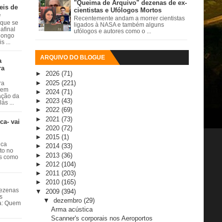
"Queima de Arquivo" dezenas de ex-
eis de
cientistas e Ufólogos Mortos
e
Recentemente andam a morrer cientistas
 que se
ligados à NASA e também alguns
afinal
ufólogos e autores como o ...
 longo
 ...
ARQUIVO DO BLOGUE
a
ra
►
2026
(71)
►
2025
(221)
ra
 em
►
2024
(71)
ação da
►
2023
(43)
ás ...
►
2022
(69)
►
2021
(73)
ca- vai
►
2020
(72)
►
2015
(1)
ica
►
2014
(33)
ito no
►
2013
(36)
es como
►
2012
(104)
►
2011
(203)
►
2010
(165)
dezenas
▼
2009
(394)
s
▼
dezembro
(29)
ta: Quem
Arma acústica
Scanner's corporais nos Aeroportos