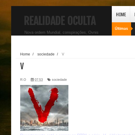
HOME
REALIDADE OCULTA
Últimas
Nova ordem Mundial, conspirações, Ovnis
Home
/
sociedade
/
V
V
R.O
07:53
sociedade