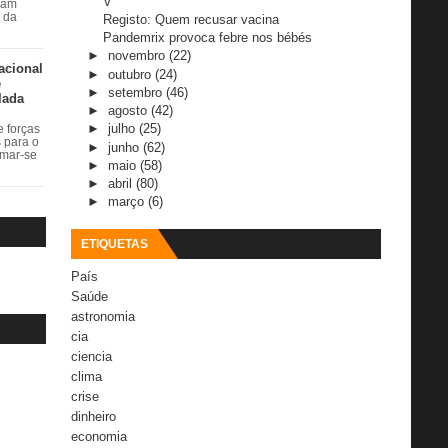
V
ram
r da
Registo: Quem recusar vacina
Pandemrix provoca febre nos bébés
►
novembro
(22)
acional
►
outubro
(24)
e
►
setembro
(46)
lada
►
agosto
(42)
►
julho
(25)
 forças
s para o
►
junho
(62)
rmar-se
►
maio
(58)
►
abril
(80)
►
março
(6)
ETIQUETAS
País
Saúde
astronomia
cia
ciencia
clima
crise
dinheiro
economia