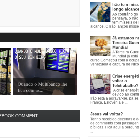
Irão tem míss
longo alcanc
Ao contrário do
pensava, o Irão 
tem mísseis de
alcance. O Irão lançou mísseis
Já estamos n
Terceira Guer
Mundial
A Terceira Guer
Mundial já está
curso Começou com a ocup
Venezuela e captura de Nicol
Crise energéti
voltar o
Quando o Multibanco lhe
Teletrabalho?
fica com as...
A crise energét
devido ao confl
Irão está a agravar-se, país
França, Eslovénia e ...
Jesus vai voltar?
EBOOK COMMENT
Tenho recebido dezenas e 
de comments com passagen
bíblicas. Fica aqui a pergun
...