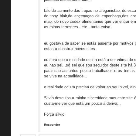
falo do aumento das tropas no afeganistao, do esca
do tony blair,da ençenaçao de copenhaga,das co
mao, do novo codex alimentarius que vai entrar em
as minas terrestres...etc...tanta coisa
eu gostava de saber se estás ausente por motivos p
estas a construir novos sites..
ou será que o realidade oculta está a ser vitima de
eu nao sei,,,só sei que sou seguidor deste site há
parar sao assuntos pouco trabalhados e os temas
se vive na actualidade...
o realidade oculta precisa de voltar ao seu nivel, ain
Silvio desculpa a minha sinceridade mas este site 
custa-me ver que está um pouco á deriva...
Força silvio
Responder