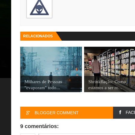
RELACIONADOS
Milhares de Pessoas
Shrinkflação: Como
"evaporam" todo...
estamos a ser ro...
FAC
BLOGGER COMMENT
9 comentários: