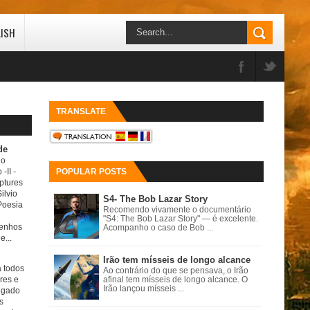
LISH
TRANSLATE
de
do
 -II
-
POPULAR POSTS
ptures
ilvio
S4- The Bob Lazar Story
Poesia
Recomendo vivamente o documentário
"S4: The Bob Lazar Story" — é excelente.
senhos
Acompanho o caso de Bob ...
e...
Irão tem mísseis de longo alcance
a todos
Ao contrário do que se pensava, o Irão
ores e
afinal tem mísseis de longo alcance. O
Irão lançou mísseis ...
igado
s