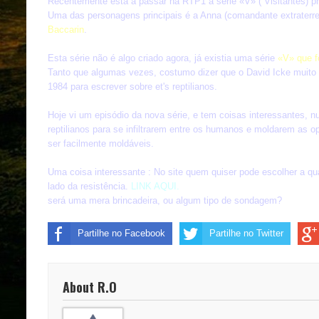
Recentemente está a passar na RTP1 a série «V» ( Visitantes) p
Uma das personagens principais é a Anna (comandante extraterres
Baccarin
.
Esta série não é algo criado agora, já existia uma série
«V» que f
Tanto que algumas vezes, costumo dizer que o David Icke muito 
1984 para escrever sobre et's reptilianos.
Hoje vi um episódio da nova série, e tem coisas interessantes
reptilianos para se infiltrarem entre os humanos e moldarem as 
ser facilmente moldáveis.
Uma coisa interessante : No site quem quiser pode escolher a qua
lado da resistência.
LINK AQUI.
será uma mera brincadeira, ou algum tipo de sondagem?
Partilhe no Facebook
Partilhe no Twitter
About R.O