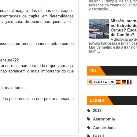
de Abril) Trump e Melania fo
retirados da tribuna do janta
Associação ...
ndalo climagate, das ultimas declaraçoes
ncentraçoes de capital em determidadas
Missão Intern
 vigor,o caso de obama nao querer abulir
no Estreito d
Ormuz? Esca
do Conflito?
A deslocação de
essoais,ou profissionais ou entao porque
navais francesas e britânica
Mar Vermelho está a transfo
num ...
 sensura???
 3 anos e ultimamente tudo o que vem aqui
TRL
 nao abrangem o mais importante do que
da mais forte...
é das poucas coisas que presto atençao e
LABELS
2012
Astronomia
Austeridade
Brasil