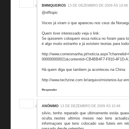
BMMQUEIROS
13 DE DEZEMBRO DE 2009 ÀS 10:48
@offtopic
Voces já viram o que apareceu nos ceus da Noruega
Quem tiver interessado veja o link:
Se quiserem coloquem essa notica no foram para to
é algo muito estranho e já existem teorias para tod
http://www.correiomanha.pt/noticia.aspx?channelid
000000000021&contentid=CB4BB4F7-F810-4F1D-
Há quem diga que tambem ja aconteceu na China:
http://www.techzine.com.br/arquivo/misterios-luz-em
Responder
ANÓNIMO
13 DE DEZEMBRO DE 2009 ÀS 10:48
silvio, tenho reparado que ultimamente estás qua
oculta..nestes ultimos meses nao tens actuali
informaçoes que tens colocado sao futeis em re
passado desde setembro...