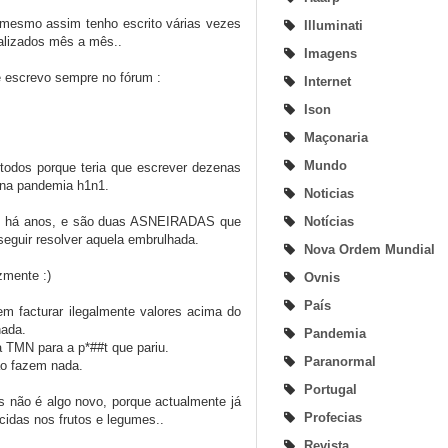
 mesmo assim tenho escrito várias vezes
Illuminati
alizados mês a mês..
Imagens
e escrevo sempre no fórum :
Internet
Ison
Maçonaria
Mundo
todos porque teria que escrever dezenas
 na pandemia h1n1.
Noticias
Notícias
dos há anos, e são duas ASNEIRADAS que
eguir resolver aquela embrulhada.
Nova Ordem Mundial
zmente :)
Ovnis
País
m facturar ilegalmente valores acima do
ada.
Pandemia
 TMN para a p*##t que pariu.
Paranormal
ão fazem nada.
Portugal
s não é algo novo, porque actualmente já
Profecias
cidas nos frutos e legumes..
Revista