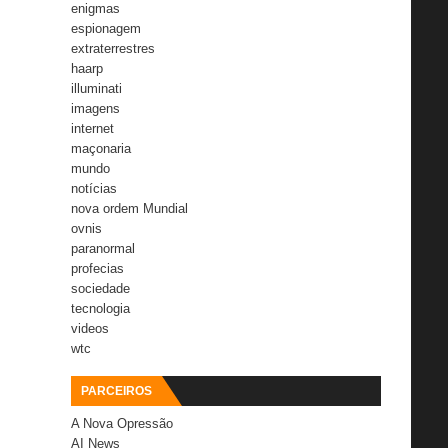
enigmas
espionagem
extraterrestres
haarp
illuminati
imagens
internet
maçonaria
mundo
notícias
nova ordem Mundial
ovnis
paranormal
profecias
sociedade
tecnologia
videos
wtc
PARCEIROS
A Nova Opressão
AI News