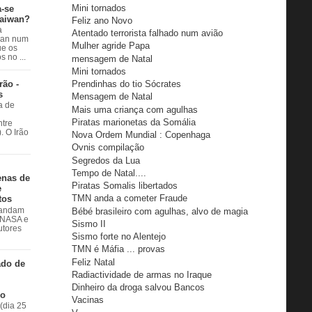
Mini tornados
a-se
Taiwan?
Feliz ano Novo
a
Atentado terrorista falhado num avião
wan num
Mulher agride Papa
e os
 no ...
mensagem de Natal
Mini tornados
rão -
Prendinhas do tio Sócrates
s
Mensagem de Natal
a de
Mais uma criança com agulhas
Piratas marionetas da Somália
ntre
. O Irão
Nova Ordem Mundial : Copenhaga
Ovnis compilação
Segredos da Lua
Tempo de Natal....
enas de
Piratas Somalis libertados
e
TMN anda a cometer Fraude
tos
Bébé brasileiro com agulhas, alvo de magia
 andam
à NASA e
Sismo II
utores
Sismo forte no Alentejo
TMN é Máfia ... provas
Feliz Natal
ado de
Radiactividade de armas no Iraque
Dinheiro da droga salvou Bancos
do
Vacinas
(dia 25