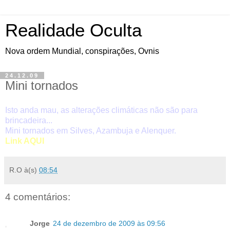
Realidade Oculta
Nova ordem Mundial, conspirações, Ovnis
24.12.09
Mini tornados
Isto anda mau, as alterações climáticas não são para
brincadeira...
Mini tornados em Silves, Azambuja e Alenquer.
Link AQUI
R.O
à(s)
08:54
4 comentários:
Jorge
24 de dezembro de 2009 às 09:56