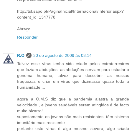
http://tsf.sapo.pt/PaginaInicial/Internacional/Interior.aspx?
content_id=1347778
Abraço
Responder
R.O
30 de agosto de 2009 às 03:14
Talvez esse vírus tenha sido criado pelos extraterrestres
que faziam abduções, as abduções serviam para estudar o
genoma humano, talvez para descobrir as nossas
fraquezas e criar um vírus que dizimasse quase toda a
humanidade....
agora a O.M.S diz que a pandemia alastra a grande
velocidade , e jovens saudáveis serem atingidos é de facto
muito bizarro!
supostamente os jovens são mais resistentes, têm sistema
imunitário mais resistente...
portanto este vírus é algo mesmo severo, algo criado