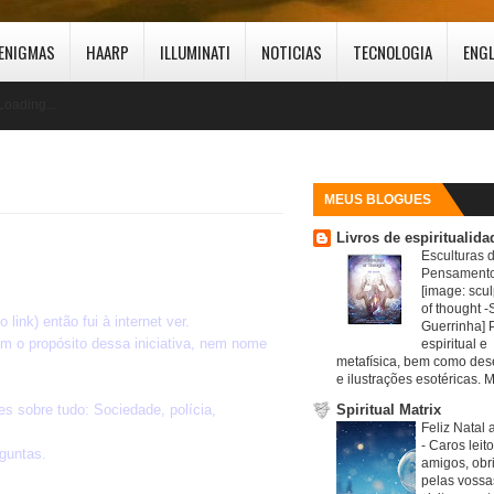
ENIGMAS
HAARP
ILLUMINATI
NOTICIAS
TECNOLOGIA
ENG
Loading...
MEUS BLOGUES
Livros de espiritualida
Esculturas 
Pensamento
[image: scul
of thought -S
ink) então fui à internet ver.
Guerrinha] 
am o propósito dessa iniciativa, nem nome
espiritual e
metafísica, bem como de
e ilustrações esotéricas. M
s sobre tudo: Sociedade, polícia,
Spiritual Matrix
Feliz Natal 
-
Caros leit
guntas.
amigos, obr
pelas vossa