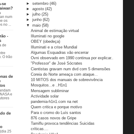
►
setembro
(46)
a-se
Taiwan?
►
agosto
(42)
a
►
julho
(25)
wan num
►
junho
(62)
e os
 no ...
▼
maio
(58)
Animal de estimação virtual
rão -
Illuminati no google
s
OBEY (obedeça)
a de
Illuminati e a crise Mundial
Algumas Esquadras vão encerrar
ntre
. O Irão
Ovni observado em 1990 continua por explicar..
"Professor" de José Sócrates
Cientistas gravam num dvd com 5 dimensões
Coreia do Norte ameaça com ataque...
enas de
10 MITOS dos manuais de sobrevivência
e
Mosquitos...e ..H1n1
tos
Mensagem subliminar
 andam
à NASA e
Actividade solar
utores
pandemia-h1n1.com na net
Quem critica e porque motivo
Para o cromo do Luís santos
ado de
876 casos novos de Gripe
Tamiflu provoca tendências Suicidas
do
críticas....
(dia 25