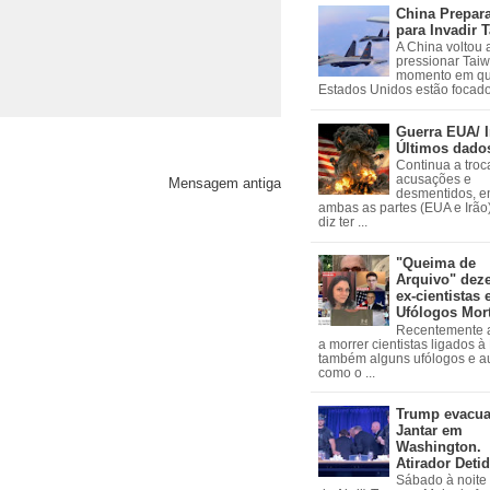
China Prepar
para Invadir 
A China voltou 
pressionar Tai
momento em qu
Estados Unidos estão focados
Guerra EUA/ I
Últimos dado
Continua a troc
acusações e
Mensagem antiga
desmentidos, e
ambas as partes (EUA e Irão)
diz ter ...
"Queima de
Arquivo" dez
ex-cientistas 
Ufólogos Mor
Recentemente
a morrer cientistas ligados 
também alguns ufólogos e a
como o ...
Trump evacu
Jantar em
Washington.
Atirador Deti
Sábado à noite 