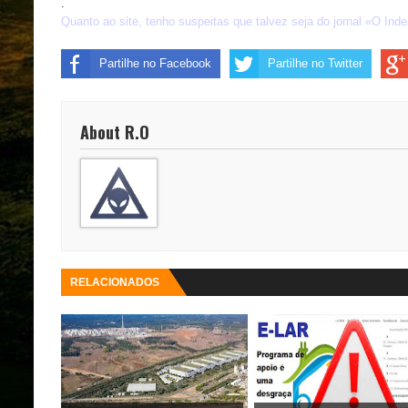
.
Quanto ao site, tenho suspeitas que talvez seja do jornal «O Ind
Partilhe no Facebook
Partilhe no Twitter
About R.O
RELACIONADOS