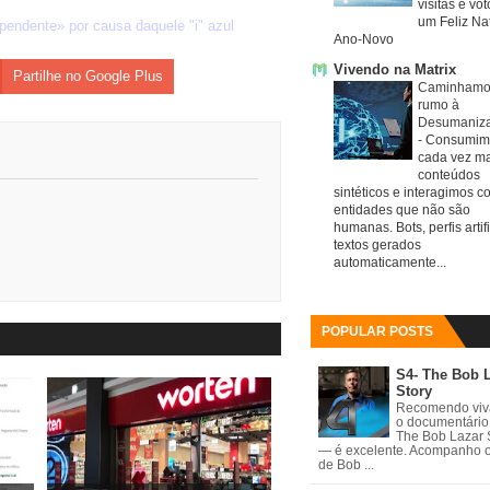
visitas e vo
um Feliz Nat
ependente» por causa daquele "i" azul
Ano-Novo
Vivendo na Matrix
Partilhe no Google Plus
Caminhamo
rumo à
Desumaniz
-
Consumim
cada vez ma
conteúdos
sintéticos e interagimos c
entidades que não são
humanas. Bots, perfis artifi
textos gerados
automaticamente...
POPULAR POSTS
S4- The Bob 
Story
Recomendo vi
o documentário
The Bob Lazar 
— é excelente. Acompanho 
de Bob ...