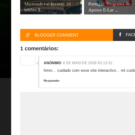
Microsoft vai Investir 10
Portugal: Programa de
biliões $...
Apoios E-Lar ...
FAC
BLOGGER COMMENT
1 comentários:
ANÓNIMO
6 DE MAIO DE 2009 ÀS 13:32
hmm... cuidado com esse site interactivo... mt cuid
Responder