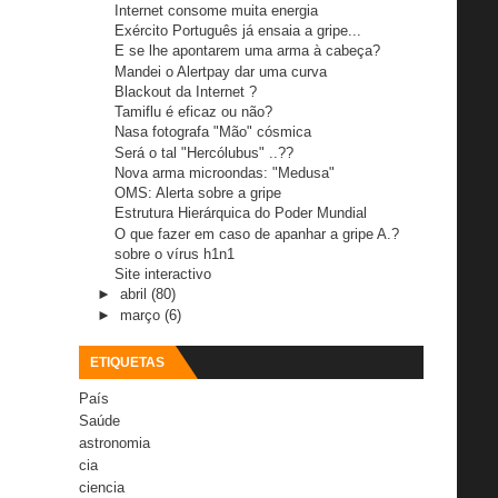
Internet consome muita energia
Exército Português já ensaia a gripe...
E se lhe apontarem uma arma à cabeça?
Mandei o Alertpay dar uma curva
Blackout da Internet ?
Tamiflu é eficaz ou não?
Nasa fotografa "Mão" cósmica
Será o tal "Hercólubus" ..??
Nova arma microondas: "Medusa"
OMS: Alerta sobre a gripe
Estrutura Hierárquica do Poder Mundial
O que fazer em caso de apanhar a gripe A.?
sobre o vírus h1n1
Site interactivo
►
abril
(80)
►
março
(6)
ETIQUETAS
País
Saúde
astronomia
cia
ciencia