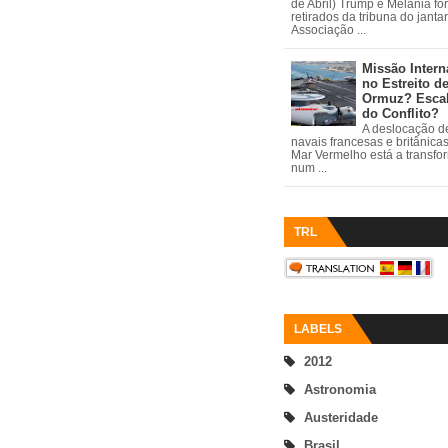
de Abril) Trump e Melania fo
retirados da tribuna do janta
Associação ...
Missão Intern
no Estreito d
Ormuz? Esca
do Conflito?
A deslocação de
navais francesas e britânica
Mar Vermelho está a transfo
num ...
TRL
LABELS
2012
Astronomia
Austeridade
Brasil