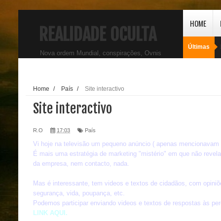
HOME
REALIDADE OCULTA
Últimas
Nova ordem Mundial, conspirações, Ovnis
Home
/
País
/
Site interactivo
Site interactivo
R.O
17:03
País
Vi hoje na televisão um pequeno anúncio ( apenas mencionavam o l
É mais uma estratégia de marketing "mistério" em que não revel
da empresa, nem contacto, nada.
Mas é interessante, tem videos e textos de cidadãos, com opiniõe
segurança, vida, poupança, etc.
Podemos participar enviando videos e textos de respostas às per
LINK AQUI.