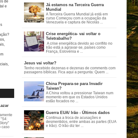
tos de
Já estamos na Terceira Guerra
al e
Mundial
A Terceira Guerra Mundial já está em
curso Começou com a ocupação da
Venezuela e captura de Nicolás ...
s
Crise energética- vai voltar o
ação?
Teletrabalho?
os,
A crise energética devido ao conflito no
is,
Irão está a agravar-se, países como
França, Eslovénia e ...
om
Jesus vai voltar?
ciais,
Tenho recebido dezenas e dezenas de comments com
passagens bíblicas. Fica aqui a pergunta: Quem ...
China Prepara-se para Invadir
Taiwan?
A China voltou a pressionar Taiwan num
momento em que os Estados Unidos
estão focados no ...
Lazar
Guerra EUA/ Irão - Últimos dados
vamente
Continua a troca de acusações e
 "S4:
desmentidos, entre ambas as partes (EUA
Story"
e Irão). O Irão diz ter ...
o caso