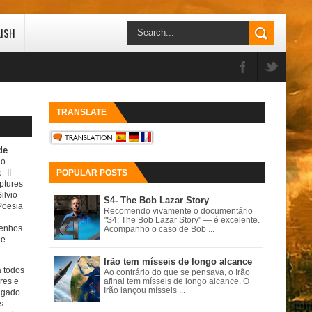
LISH
TRANSLATE
de
do
 -II
-
POPULAR POSTS
ptures
ilvio
S4- The Bob Lazar Story
Poesia
Recomendo vivamente o documentário
"S4: The Bob Lazar Story" — é excelente.
senhos
Acompanho o caso de Bob ...
e...
Irão tem mísseis de longo alcance
a todos
Ao contrário do que se pensava, o Irão
ores e
afinal tem mísseis de longo alcance. O
Irão lançou mísseis ...
igado
s