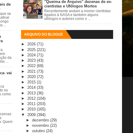
"Queima de Arquivo" dezenas de ex-
eis de
cientistas e Ufólogos Mortos
e
Recentemente andam a morrer cientistas
 que se
ligados à NASA e também alguns
afinal
ufólogos e autores como o ...
 longo
 ...
ARQUIVO DO BLOGUE
a
ra
►
2026
(71)
►
2025
(221)
ra
 em
►
2024
(71)
ação da
►
2023
(43)
ás ...
►
2022
(69)
►
2021
(73)
ca- vai
►
2020
(72)
►
2015
(1)
ica
►
2014
(33)
ito no
►
2013
(36)
es como
►
2012
(104)
►
2011
(203)
►
2010
(165)
dezenas
▼
2009
(394)
s
►
dezembro
(29)
ta: Quem
►
novembro
(22)
►
outubro
(24)