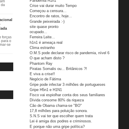
Pandemia H1n1
ram
r da
Crise vai durar muito Tempo
Começou a censura...
Encontro de ratos, hoje...
acional
Grande peixeirada :-)
e
site quase pronto
lada
ocupado...
Ferreira Leite...
 forças
s para o
h1n1 é ameaça real
rmar-se
Clima estranho
O.M.S pode declarar risco de pandemia, nível 6
O que acham disto ?
Phantom Ray
Piratas Somalis ou... Britânicos ?!
E viva a crise!!
Negócio de Fátima
Gripe pode infectar 3 milhões de portugueses
Gripe H5n1 e H1N1
Fisco vai espiolhar conta dos seus familiares
Dívida consome 80% da riqueza
Cão de Obama chama-se "BO"
17,8 milhões para poluição sonora.
S.N.S vai ter que escolher quem trata
Lei é amiga dos podres e criminosos.
E porque não uma gripe política?