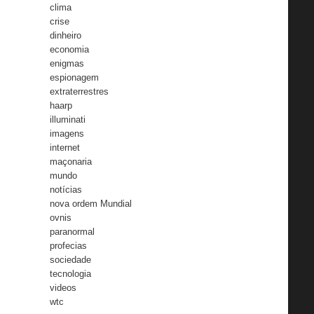
clima
crise
dinheiro
economia
enigmas
espionagem
extraterrestres
haarp
illuminati
imagens
internet
maçonaria
mundo
notícias
nova ordem Mundial
ovnis
paranormal
profecias
sociedade
tecnologia
videos
wtc