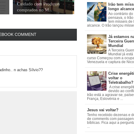
Cuidado com Produtos
Irão tem míss
longo alcanc
comprados no M...
Ao contrário do
pensava, o Irão 
tem mísseis de
alcance. O Irão lançou mísseis
EBOOK COMMENT
Já estamos n
Terceira Guer
Mundial
A Terceira Guer
Mundial já está
curso Começou com a ocup
Venezuela e captura de Nicol
adinho.. n achas Sílvio??
Crise energéti
voltar o
Teletrabalho?
A crise energét
devido ao confl
Irão está a agravar-se, país
França, Eslovénia e ...
Jesus vai voltar?
Tenho recebido dezenas e 
de comments com passagen
bíblicas. Fica aqui a pergun
...