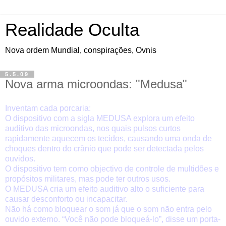
Realidade Oculta
Nova ordem Mundial, conspirações, Ovnis
5.5.09
Nova arma microondas: "Medusa"
Inventam cada porcaria:
O dispositivo com a sigla MEDUSA explora um efeito
auditivo das microondas, nos quais pulsos curtos
rapidamente aquecem os tecidos, causando uma onda de
choques dentro do crânio que pode ser detectada pelos
ouvidos.
O dispositivo tem como objectivo de controle de multidões e
propósitos militares, mas pode ter outros usos.
O MEDUSA cria um efeito auditivo alto o suficiente para
causar desconforto ou incapacitar.
Não há como bloquear o som já que o som não entra pelo
ouvido externo. “Você não pode bloqueá-lo”, disse um porta-