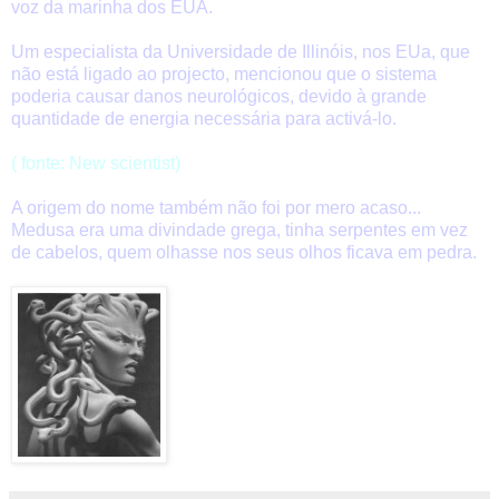
voz da marinha dos EUA.
Um especialista da Universidade de Illinóis, nos EUa, que
não está ligado ao projecto, mencionou que o sistema
poderia causar danos neurológicos, devido à grande
quantidade de energia necessária para activá-lo.
( fonte: New scientist)
A origem do nome também não foi por mero acaso...
Medusa era uma divindade grega, tinha serpentes em vez
de cabelos, quem olhasse nos seus olhos ficava em pedra.