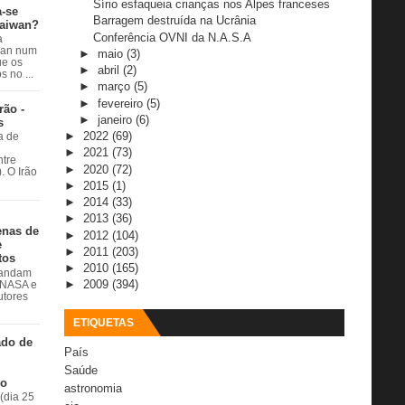
Sírio esfaqueia crianças nos Alpes franceses
a-se
Barragem destruída na Ucrânia
Taiwan?
Conferência OVNI da N.A.S.A
a
wan num
►
maio
(3)
e os
►
abril
(2)
 no ...
►
março
(5)
►
fevereiro
(5)
rão -
►
janeiro
(6)
s
►
2022
(69)
a de
►
2021
(73)
ntre
►
2020
(72)
. O Irão
►
2015
(1)
►
2014
(33)
►
2013
(36)
enas de
►
2012
(104)
e
►
2011
(203)
tos
►
2010
(165)
 andam
►
2009
(394)
à NASA e
utores
ETIQUETAS
ado de
País
Saúde
do
astronomia
(dia 25