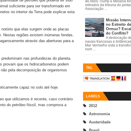
quantidade de petróleo que poderia ter sido
de Abril) Trump e Melania fo
retirados da tribuna do janta
nimal suficiente para ser transformado em
Associação ...
etos no interior da Terra pode explicar esta
Missão Intern
no Estreito d
Ormuz? Esca
notório que elas surgem onde as placas
do Conflito?
. Nestas regiões existem inúmeras fendas,
A deslocação de
 vagarosamente através das aberturas para a
navais francesas e britânica
Mar Vermelho está a transfo
num ...
e predominam nas profundezas do planeta.
ias provam que os hidrocarbonetos podem
TRL
– e não pela decomposição de organismos
eticamente capaz no solo até hoje.
LABELS
o que utilizamos é recente, caso contrário
mento do petróleo fóssil, mas comprova a
2012
Astronomia
Austeridade
Brasil