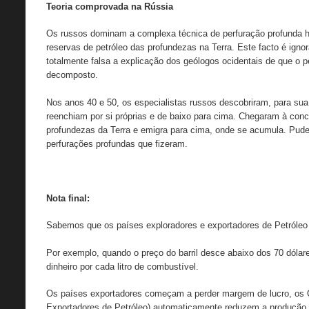
Teoria comprovada na Rússia
Os russos dominam a complexa técnica de perfuração profunda h
reservas de petróleo das profundezas na Terra. Este facto é igno
totalmente falsa a explicação dos geólogos ocidentais de que o pe
decomposto.
Nos anos 40 e 50, os especialistas russos descobriram, para sua 
reenchiam por si próprias e de baixo para cima. Chegaram à conc
profundezas da Terra e emigra para cima, onde se acumula. Pud
perfurações profundas que fizeram.
Nota final:
Sabemos que os países exploradores e exportadores de Petróleo
Por exemplo, quando o preço do barril desce abaixo dos 70 dól
dinheiro por cada litro de combustível.
Os países exportadores começam a perder margem de lucro, os
Exportadores de Petróleo) automaticamente reduzem a produção d