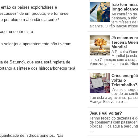
Irão tem míss
 então os países exploradores e
longo alcanc
"escassez" de um produto, ele torna-se
Ao contrário do
pensava, o Irão 
ste petróleo em abundância certo?
tem mísseis de
alcance. O Irão lançou mísseis
ade, encontrei isto:
Já estamos n
Terceira Guer
ma solar (que aparentemente não tiveram
Mundial
A Terceira Guer
Mundial já está
curso Começou com a ocup
a de Saturno), que esta está repleta de
Venezuela e captura de Nicol
portanto a síntese dos hidrocarbonetos terá
Crise energéti
voltar o
Teletrabalho?
A crise energét
devido ao confl
Irão está a agravar-se, país
França, Eslovénia e ...
Jesus vai voltar?
Tenho recebido dezenas e 
de comments com passagen
bíblicas. Fica aqui a pergun
...
 quantidade de hidrocarbonetos. Nas