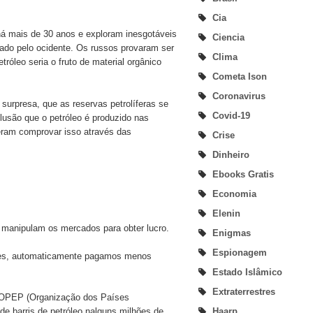
Cia
á mais de 30 anos e exploram inesgotáveis
Ciencia
rado pelo ocidente. Os russos provaram ser
Clima
tróleo seria o fruto de material orgânico
Cometa Ison
Coronavirus
surpresa, que as reservas petrolíferas se
Covid-19
lusão que o petróleo é produzido nas
eram comprovar isso através das
Crise
Dinheiro
Ebooks Gratis
Economia
Elenin
 manipulam os mercados para obter lucro.
Enigmas
Espionagem
ares, automaticamente pagamos menos
Estado Islâmico
Extraterrestres
 OPEP (Organização dos Países
Haarp
e barris de petróleo nalguns milhões de