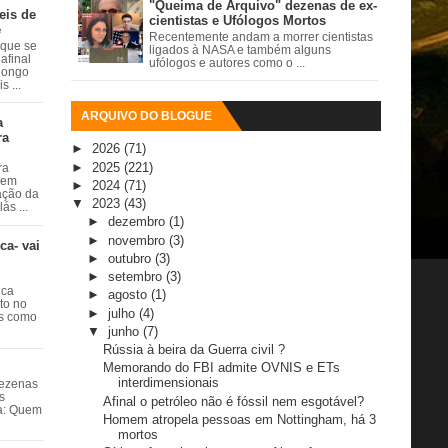
"Queima de Arquivo" dezenas de ex-
eis de
cientistas e Ufólogos Mortos
e
Recentemente andam a morrer cientistas
 que se
ligados à NASA e também alguns
afinal
ufólogos e autores como o ...
 longo
 ...
ARQUIVO DO BLOGUE
a
ra
►
2026
(71)
►
2025
(221)
ra
 em
►
2024
(71)
ação da
▼
2023
(43)
ás ...
►
dezembro
(1)
►
novembro
(3)
ca- vai
►
outubro
(3)
►
setembro
(3)
ica
►
agosto
(1)
ito no
►
julho
(4)
es como
▼
junho
(7)
Rússia à beira da Guerra civil ?
Memorando do FBI admite OVNIS e ETs
interdimensionais
dezenas
s
Afinal o petróleo não é fóssil nem esgotável?
ta: Quem
Homem atropela pessoas em Nottingham, há 3
mortos