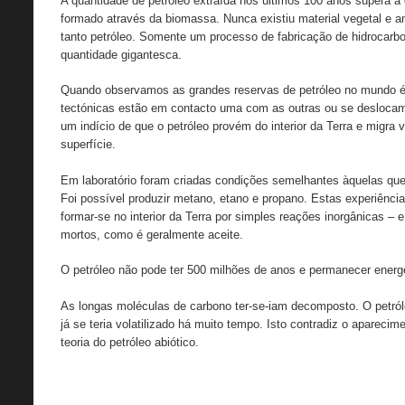
A quantidade de petróleo extraída nos últimos 100 anos supera a 
formado através da biomassa. Nunca existiu material vegetal e a
tanto petróleo. Somente um processo de fabricação de hidrocarbon
quantidade gigantesca.
Quando observamos as grandes reservas de petróleo no mundo é 
tectónicas estão em contacto uma com as outras ou se deslocam
um indício de que o petróleo provém do interior da Terra e migra
superfície.
Em laboratório foram criadas condições semelhantes àquelas qu
Foi possível produzir metano, etano e propano. Estas experiênc
formar-se no interior da Terra por simples reações inorgânicas 
mortos, como é geralmente aceite.
O petróleo não pode ter 500 milhões de anos e permanecer energ
As longas moléculas de carbono ter-se-iam decomposto. O petróle
já se teria volatilizado há muito tempo. Isto contradiz o apareci
teoria do petróleo abiótico.