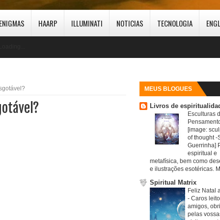
ENIGMAS
HAARP
ILLUMINATI
NOTICIAS
TECNOLOGIA
ENG
Loading...
esgotável?
MEUS BLOGUES
gotável?
Livros de espiritualida
Esculturas 
Pensamento
[image: scul
of thought -S
Guerrinha] 
espiritual e
metafísica, bem como de
e ilustrações esotéricas. M
Spiritual Matrix
Feliz Natal 
-
Caros leit
amigos, obr
pelas vossa