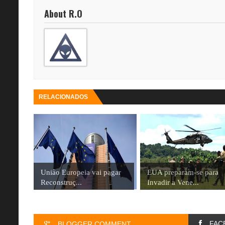
About R.O
RELACIONADOS
Uniâo Europeia vai pagar
EUA preparam-se para
Reconstruç...
Invadir a Vene...
FAC
BLOGGER COMMENT