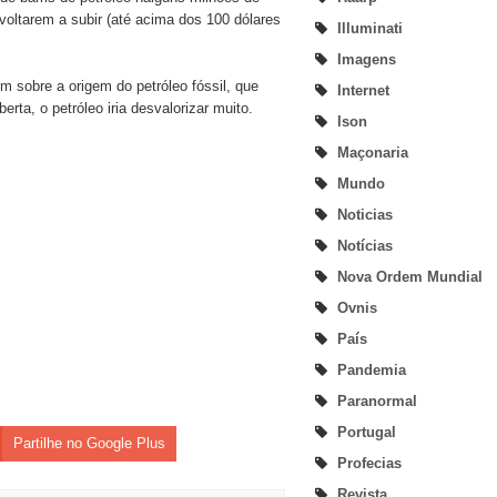
voltarem a subir (até acima dos 100 dólares
Illuminati
Imagens
sobre a origem do petróleo fóssil, que
Internet
rta, o petróleo iria desvalorizar muito.
Ison
Maçonaria
Mundo
Noticias
Notícias
Nova Ordem Mundial
Ovnis
País
Pandemia
Paranormal
Portugal
Partilhe no Google Plus
Profecias
Revista