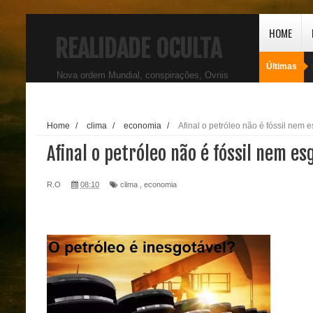
HOME
REALIDADE OCULTA
Últimas
Nova ordem Mundial, conspirações, Ovnis
Home
/
clima
/
economia
/
Afinal o petróleo não é fóssil nem 
Afinal o petróleo não é fóssil nem es
R.O
08:10
clima
,
economia