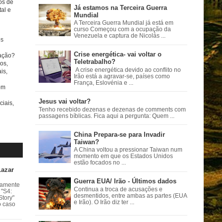
tos de
Já estamos na Terceira Guerra
al e
Mundial
A Terceira Guerra Mundial já está em
curso Começou com a ocupação da
Venezuela e captura de Nicolás ...
s
Crise energética- vai voltar o
ação?
Teletrabalho?
os,
A crise energética devido ao conflito no
is,
Irão está a agravar-se, países como
França, Eslovénia e ...
om
Jesus vai voltar?
ciais,
Tenho recebido dezenas e dezenas de comments com
passagens bíblicas. Fica aqui a pergunta: Quem ...
China Prepara-se para Invadir
Taiwan?
A China voltou a pressionar Taiwan num
momento em que os Estados Unidos
estão focados no ...
Lazar
Guerra EUA/ Irão - Últimos dados
vamente
Continua a troca de acusações e
 "S4:
desmentidos, entre ambas as partes (EUA
Story"
e Irão). O Irão diz ter ...
o caso