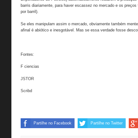
barris diariamente, para haver escassez no mercado e os preços 
por barril).
Se eles manipulam assim o mercado, obviamente também mentem 
afinal é abiótico e inesgotável. Mas se essa verdade fosse descobe
Fontes:
F ciencias
JSTOR
Scribd
Partilhe no Facebook
Partilhe no Twitter