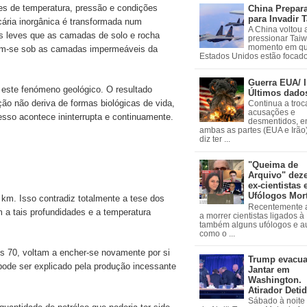
s de temperatura, pressão e condições
China Prepar
para Invadir 
cária inorgânica é transformada num
A China voltou 
s leves que as camadas de solo e rocha
pressionar Tai
momento em qu
lam-se sob as camadas impermeáveis da
Estados Unidos estão focados
Guerra EUA/ I
 este fenómeno geológico. O resultado
Últimos dado
ção não deriva de formas biológicas de vida,
Continua a troc
acusações e
esso acontece ininterrupta e continuamente.
desmentidos, e
ambas as partes (EUA e Irão)
diz ter ...
"Queima de
Arquivo" dez
ex-cientistas 
Ufólogos Mor
 km. Isso contradiz totalmente a tese dos
Recentemente
 a tais profundidades e a temperatura
a morrer cientistas ligados 
também alguns ufólogos e a
como o ...
os 70, voltam a encher-se novamente por si
Trump evacu
pode ser explicado pela produção incessante
Jantar em
Washington.
Atirador Deti
Sábado à noite 