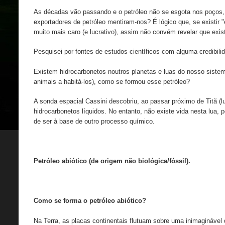
As décadas vão passando e o petróleo não se esgota nos poços,
exportadores de petróleo mentiram-nos? É lógico que, se existir 
muito mais caro (e lucrativo), assim não convém revelar que exi
Pesquisei por fontes de estudos científicos com alguma credibilid
Existem hidrocarbonetos noutros planetas e luas do nosso siste
animais a habitá-los), como se formou esse petróleo?
A sonda espacial Cassini descobriu, ao passar próximo de Titã (lu
hidrocarbonetos líquidos. No entanto, não existe vida nesta lua, 
de ser à base de outro processo químico.
Petróleo abiótico (de origem não biológica/fóssil).
Como se forma o petróleo abiótico?
Na Terra, as placas continentais flutuam sobre uma inimaginável