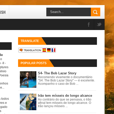
LISH
TRANSLATE
de
do
 -II
-
POPULAR POSTS
ptures
ilvio
S4- The Bob Lazar Story
Poesia
Recomendo vivamente o documentário
"S4: The Bob Lazar Story" — é excelente.
senhos
Acompanho o caso de Bob ...
e...
Irão tem mísseis de longo alcance
a todos
Ao contrário do que se pensava, o Irão
ores e
afinal tem mísseis de longo alcance. O
Irão lançou mísseis ...
igado
s