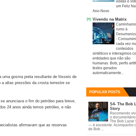
visitas e vo
um Feliz Nat
Ano-Novo
Vivendo na Matrix
Caminhamo
rumo à
Desumaniz
-
Consumim
cada vez ma
conteúdos
sintéticos e interagimos c
entidades que não são
humanas. Bots, perfis artifi
textos gerados
automaticamente...
a uma gosma preta resultante de fósseis de
 a altas pressões da crosta terrestre se
POPULAR POSTS
e anunciava o fim do petróleo para breve,
S4- The Bob 
idos 24 anos ainda temos petróleo, e não
Story
Recomendo vi
o documentário
The Bob Lazar 
specialistas afirmavam que as reservas
— é excelente. Acompanho 
de Bob ...