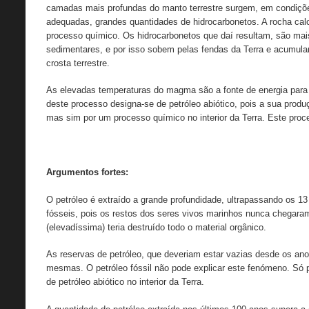
camadas mais profundas do manto terrestre surgem, em condiçõe
adequadas, grandes quantidades de hidrocarbonetos. A rocha cal
processo químico. Os hidrocarbonetos que daí resultam, são mai
sedimentares, e por isso sobem pelas fendas da Terra e acumu
crosta terrestre.
As elevadas temperaturas do magma são a fonte de energia para
deste processo designa-se de petróleo abiótico, pois a sua produ
mas sim por um processo químico no interior da Terra. Este proc
Argumentos fortes:
O petróleo é extraído a grande profundidade, ultrapassando os 13
fósseis, pois os restos dos seres vivos marinhos nunca chegaram
(elevadíssima) teria destruído todo o material orgânico.
As reservas de petróleo, que deveriam estar vazias desde os an
mesmas. O petróleo fóssil não pode explicar este fenómeno. Só 
de petróleo abiótico no interior da Terra.