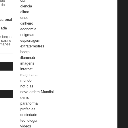
cia
ram
r da
ciencia
clima
crise
acional
dinheiro
e
lada
economia
enigmas
 forças
espionagem
s para o
rmar-se
extraterrestres
haarp
illuminati
imagens
internet
maçonaria
mundo
notícias
nova ordem Mundial
ovnis
paranormal
profecias
sociedade
tecnologia
videos