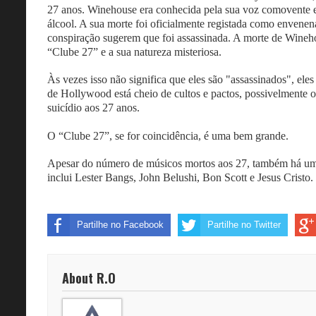
27 anos. Winehouse era conhecida pela sua voz comovente e 
álcool. A sua morte foi oficialmente registada como envenen
conspiração sugerem que foi assassinada. A morte de Wineh
“Clube 27” e a sua natureza misteriosa.
Às vezes isso não significa que eles são "assassinados", el
de Hollywood está cheio de cultos e pactos, possivelmente o
suicídio aos 27 anos.
O “Clube 27”, se for coincidência, é uma bem grande.
Apesar do número de músicos mortos aos 27, também há uma
inclui Lester Bangs, John Belushi, Bon Scott e Jesus Cristo.
Partilhe no Facebook
Partilhe no Twitter
About R.O