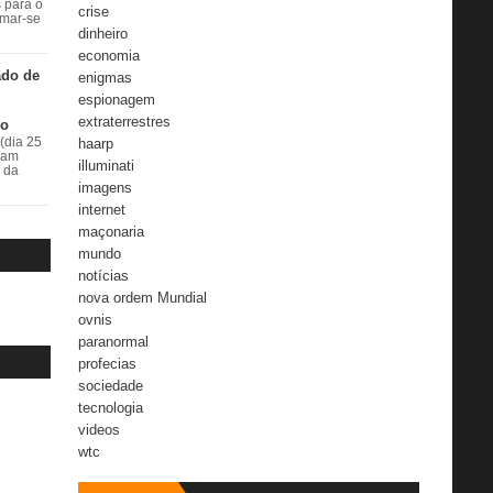
s para o
crise
rmar-se
dinheiro
economia
ado de
enigmas
espionagem
extraterrestres
do
haarp
(dia 25
ram
illuminati
r da
imagens
internet
maçonaria
mundo
notícias
nova ordem Mundial
ovnis
paranormal
profecias
sociedade
tecnologia
videos
wtc