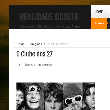
HOME
REALIDADE OCULTA
Últimas
Nova ordem Mundial, conspirações, Ovnis
Home
/
enigmas
/
O Clube dos 27
O Clube dos 27
R.O
02:26
enigmas