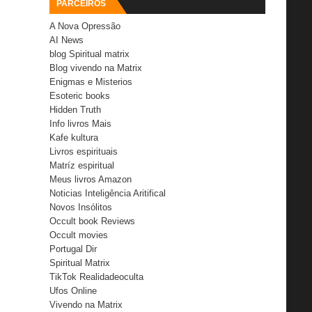
PARCEIROS
A Nova Opressão
AI News
blog Spiritual matrix
Blog vivendo na Matrix
Enigmas e Misterios
Esoteric books
Hidden Truth
Info livros Mais
Kafe kultura
Livros espirituais
Matríz espiritual
Meus livros Amazon
Noticias Inteligência Aritifical
Novos Insólitos
Occult book Reviews
Occult movies
Portugal Dir
Spiritual Matrix
TikTok Realidadeoculta
Ufos Online
Vivendo na Matrix