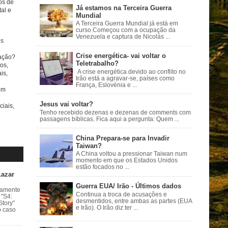
tos de
Já estamos na Terceira Guerra
al e
Mundial
A Terceira Guerra Mundial já está em
curso Começou com a ocupação da
Venezuela e captura de Nicolás ...
s
Crise energética- vai voltar o
ação?
Teletrabalho?
os,
A crise energética devido ao conflito no
is,
Irão está a agravar-se, países como
França, Eslovénia e ...
om
Jesus vai voltar?
ciais,
Tenho recebido dezenas e dezenas de comments com
passagens bíblicas. Fica aqui a pergunta: Quem ...
China Prepara-se para Invadir
Taiwan?
A China voltou a pressionar Taiwan num
momento em que os Estados Unidos
estão focados no ...
Lazar
Guerra EUA/ Irão - Últimos dados
vamente
Continua a troca de acusações e
 "S4:
desmentidos, entre ambas as partes (EUA
Story"
e Irão). O Irão diz ter ...
o caso