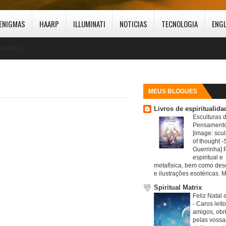
ENIGMAS
HAARP
ILLUMINATI
NOTICIAS
TECNOLOGIA
ENG
Loading...
MEUS BLOGUES
Livros de espiritualida
Esculturas 
Pensamento
[image: scul
of thought -S
Guerrinha] 
espiritual e
metafísica, bem como de
e ilustrações esotéricas. M
Spiritual Matrix
Feliz Natal 
-
Caros leit
amigos, obr
pelas vossa