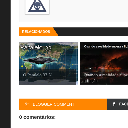
RELACIONADOS
O Paralelo 33 N
Quando a realidade supe
a ficção
FAC
BLOGGER COMMENT
0 comentários: