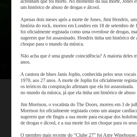
acreditam que foi morto. No momento da sua morte, Jones es
um histórico de abuso de drogas e álcool.
Apenas dois meses após a morte de Jones, Jimi Hendrix, um d
história do rock, morreu em Londres em 18 de setembro de 
foi oficialmente registada como uma overdose de drogas, ma
sugerem que foi assassinado. Hendrix tinha um histórico de 
choque para o mundo da música.
Não acha que é uma grande coincidência? A maioria deles m
anos.
A cantora de blues Janis Joplin, conhecida pelos seus vocai
1970, aos 27 anos. A morte de Joplin foi oficialmente regi
os teóricos da conspiração afirmam que ela foi assassinada.
no mundo da música, já que ela tinha um histórico de abuso 
Jim Morrison, o vocalista do The Doors, morreu em 3 de jul
Morrison foi oficialmente registada como um ataque cardíaco
sugerem que ele fingiu a sua morte para escapar dos holofot
de drogas e álcool, e a sua morte foi um choque para os seus
O membro mais recente do “Clube 27” foi Amy Winehouse, 