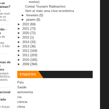
mortos)
a-se
Coreia/ Tsunami Radioactivo
Taiwan?
Vem aí mais uma crise económica
a
wan num
►
fevereiro
(5)
e os
►
janeiro
(6)
 no ...
►
2022
(69)
►
2021
(73)
rão -
s
►
2020
(72)
a de
►
2015
(1)
►
2014
(33)
ntre
►
2013
(36)
. O Irão
►
2012
(104)
►
2011
(203)
►
2010
(165)
enas de
►
2009
(394)
e
tos
 andam
ETIQUETAS
à NASA e
utores
País
Saúde
acional
astronomia
e
cia
lada
ciencia
clima
 forças