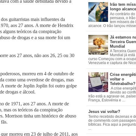
tava com a saúde debilitada devido a
Irão tem míss
longo alcanc
Ao contrário do
pensava, o Irão 
os guitarristas mais influentes da
tem mísseis de
1970, aos 27 anos. A morte de Hendrix
alcance. O Irão lançou mísseis
s alguns teóricos da conspiração
abuso de drogas e a sua morte foi um
Já estamos n
Terceira Guer
Mundial
A Terceira Guer
orre aos 27 anos, não aos 26, 25 ou 30
Mundial já está
curso Começou com a ocup
Venezuela e captura de Nicol
s poderosos, morreu em 4 de outubro de
Crise energéti
voltar o
stada como uma overdose de drogas, mas
Teletrabalho?
A morte de Joplin Joplin foi outro golpe
A crise energét
de drogas e álcool.
devido ao confl
Irão está a agravar-se, país
França, Eslovénia e ...
ho de 1971, aos 27 anos. A morte de
, mas os teóricos da conspiração
Jesus vai voltar?
es. Morrison tinha um histórico de abuso
Tenho recebido dezenas e 
de comments com passagen
 fãs.
bíblicas. Fica aqui a pergun
...
que morreu em 23 de julho de 2011, aos