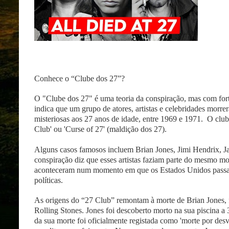
Conhece o “Clube dos 27”?
O "Clube dos 27" é uma teoria da conspiração, mas com fort
indica que um grupo de atores, artistas e celebridades morre
misteriosas aos 27 anos de idade, entre 1969 e 1971.
O club
Club' ou 'Curse of 27' (maldição dos 27).
Alguns casos famosos incluem Brian Jones, Jimi Hendrix, Jan
conspiração diz que esses artistas faziam parte do mesmo mo
aconteceram num momento em que os Estados Unidos passa
políticas.
As origens do “27 Club” remontam à morte de Brian Jones, fu
Rolling Stones. Jones foi descoberto morto na sua piscina a 
da sua morte foi oficialmente registada como 'morte por desv