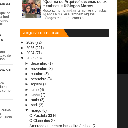
"Queima de Arquivo" dezenas de ex-
eis de
cientistas e Ufólogos Mortos
e
Recentemente andam a morrer cientistas
 que se
ligados à NASA e também alguns
afinal
ufólogos e autores como o ...
 longo
 ...
ARQUIVO DO BLOGUE
a
ra
►
2026
(72)
►
2025
(221)
ra
 em
►
2024
(71)
ação da
▼
2023
(43)
ás ...
►
dezembro
(1)
►
novembro
(3)
ca- vai
►
outubro
(3)
►
setembro
(3)
ica
►
agosto
(1)
ito no
►
julho
(4)
es como
►
junho
(7)
►
maio
(3)
►
abril
(2)
dezenas
▼
março
(5)
s
O Paralelo 33 N
ta: Quem
O Clube dos 27
Atentado em centro Ismaelita /Lisboa (2