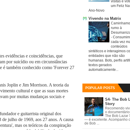
visitas e vo
um Feliz Nat
Ano-Novo
Vivendo na Matrix
Caminhamo
rumo à
Desumaniz
-
Consumim
cada vez ma
conteúdos
sintéticos e interagimos c
es evidências e coincidências, que
entidades que não são
humanas. Bots, perfis artifi
ram por suicídio ou em circunstâncias
textos gerados
e é também conhecido como 'Forever 27
automaticamente...
is Joplin e Jim Morrison. A teoria da
POPULAR POSTS
vimento cultural e que as suas mortes
vam por muitas mudanças sociais e
S4- The Bob 
Story
Recomendo vi
o documentário
ndador e guitarrista original dos
The Bob Lazar 
3 de julho de 1969, aos 27 anos. A causa
— é excelente. Acompanho 
de Bob ...
entura', mas os teóricos da conspiração