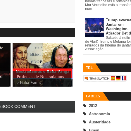
navais francesas e britânica
Mar Vermelho está a transfo
num ...
Trump evacu
Jantar em
Washington.
Atirador Deti
Sábado à noite 
de Abril) Trump e Melania fo
retirados da tribuna do janta
Associação ...
TRL
ra
Profecias de Nostradamus
e Baba Van...
LABELS
2012
EBOOK COMMENT
Astronomia
Austeridade
Brasil