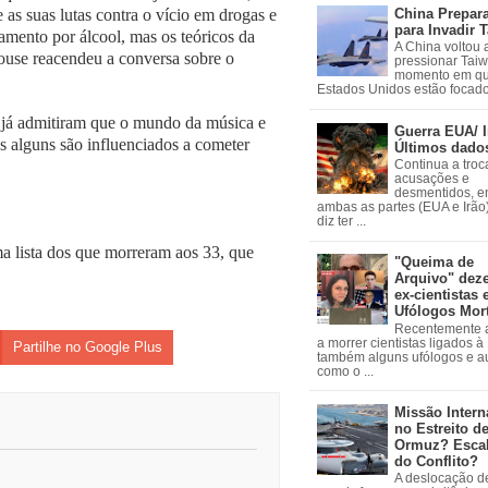
as suas lutas contra o vício em drogas e
China Prepar
para Invadir 
amento por álcool, mas os teóricos da
A China voltou 
ouse reacendeu a conversa sobre o
pressionar Tai
momento em qu
Estados Unidos estão focados
es já admitiram que o mundo da música e
Guerra EUA/ I
s alguns são influenciados a cometer
Últimos dado
Continua a troc
acusações e
desmentidos, e
ambas as partes (EUA e Irão)
diz ter ...
 lista dos que morreram aos 33, que
"Queima de
Arquivo" dez
ex-cientistas 
Ufólogos Mor
Recentemente
a morrer cientistas ligados 
Partilhe no Google Plus
também alguns ufólogos e a
como o ...
Missão Intern
no Estreito d
Ormuz? Esca
do Conflito?
A deslocação de