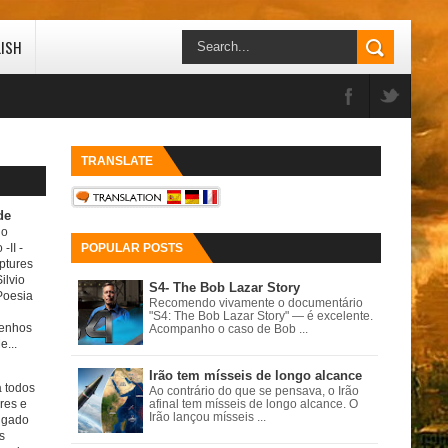
LISH
TRANSLATE
de
do
 -II
-
POPULAR POSTS
ptures
ilvio
S4- The Bob Lazar Story
Poesia
Recomendo vivamente o documentário
"S4: The Bob Lazar Story" — é excelente.
senhos
Acompanho o caso de Bob ...
e...
Irão tem mísseis de longo alcance
a todos
Ao contrário do que se pensava, o Irão
ores e
afinal tem mísseis de longo alcance. O
Irão lançou mísseis ...
igado
s