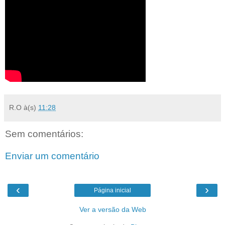
R.O
à(s)
11:28
Sem comentários:
Enviar um comentário
‹
›
Página inicial
Ver a versão da Web