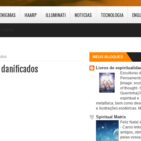
ENIGMAS
HAARP
ILLUMINATI
NOTICIAS
TECNOLOGIA
ENG
Loading...
ados
MEUS BLOGUES
 danificados
Livros de espiritualida
Esculturas 
Pensamento
[image: scul
of thought -S
Guerrinha] 
espiritual e
metafísica, bem como de
e ilustrações esotéricas. M
Spiritual Matrix
Feliz Natal 
-
Caros leit
amigos, obr
pelas vossa