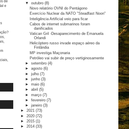
tos de
▼
outubro
(8)
al e
Novo relatório OVNI do Pentágono
Exercício Nuclear da NATO "Steadfast Noon"
Inteligência Artificial veio para ficar
s
Cabos de internet submarinos foram
danificados
ação?
Vatican Gril -Desaparecimento de Emanuela
os,
Orlandi
is,
Helicóptero russo invade espaço aéreo da
Finlândia
om
MP investiga Maçonaria
Petróleo vai subir de preço vertiginosamente
ciais,
►
setembro
(4)
►
agosto
(6)
►
julho
(7)
►
junho
(3)
►
maio
(6)
►
abril
(5)
►
março
(7)
►
fevereiro
(7)
►
janeiro
(3)
►
2021
(73)
►
2020
(72)
►
2015
(1)
►
2014
(33)