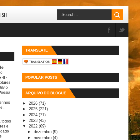
LISH
TRANSLATE
de
do
 -II
-
POPULAR POSTS
ptures
ilvio
Poesia
ARQUIVO DO BLOGUE
senhos
►
2026
(71)
e...
►
2025
(221)
►
2024
(71)
►
2023
(43)
a todos
▼
2022
(69)
ores e
igado
►
dezembro
(9)
s
►
novembro
(4)