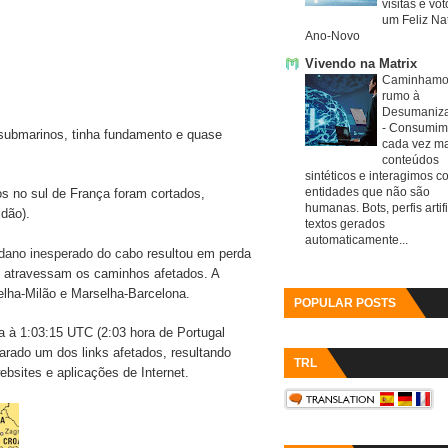
visitas e vo
um Feliz Nat
Ano-Novo
Vivendo na Matrix
Caminhamo
rumo à
Desumaniz
-
Consumim
 submarinos, tinha fundamento e quase
cada vez ma
conteúdos
sintéticos e interagimos c
entidades que não são
s no sul de França foram cortados,
humanas. Bots, perfis artifi
idão).
textos gerados
automaticamente...
dano inesperado do cabo
resultou em perda
e atravessam os caminhos afetados. A
elha-Milão e Marselha-Barcelona.
POPULAR POSTS
a à 1:03:15 UTC (2:03 hora de Portugal
parado um dos links afetados, resultando
TRL
bsites e aplicações de Internet.