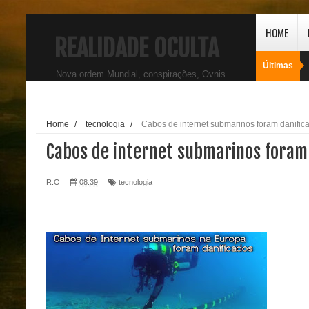
HOME
REALIDADE OCULTA
Últimas
Nova ordem Mundial, conspirações, Ovnis
Home
/
tecnologia
/
Cabos de internet submarinos foram danific
Cabos de internet submarinos foram
R.O
08:39
tecnologia