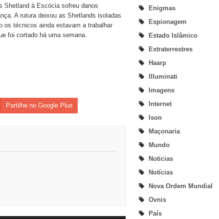
s Shetland à Escócia sofreu danos
Enigmas
ça. A rutura deixou as Shetlands isoladas
Espionagem
o os técnicos ainda estavam a trabalhar
que foi cortado há uma semana.
Estado Islâmico
Extraterrestres
Haarp
Illuminati
Imagens
Internet
Partilhe no Google Plus
Ison
Maçonaria
Mundo
Noticias
Notícias
Nova Ordem Mundial
Ovnis
País