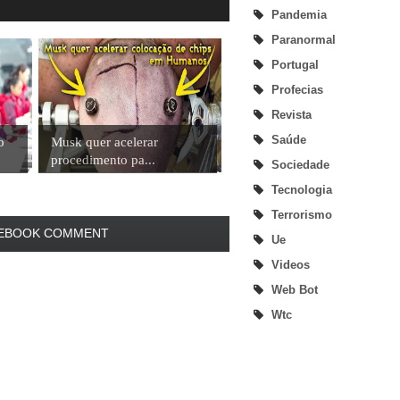
Pandemia
Paranormal
Portugal
Profecias
Revista
Saúde
o
Musk quer acelerar
procedimento pa...
Sociedade
Tecnologia
Terrorismo
EBOOK COMMENT
Ue
Videos
Web Bot
Wtc