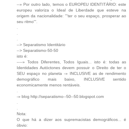
--» Por outro lado, temos o EUROPEU IDENTITÁRIO: este
europeu valoriza o Ideal de Liberdade que esteve na
origem da nacionalidade: '''ter o seu espaço, prosperar ao
seu ritmo'''.
.
.
.
--> Separatismo Identitário
--> Separatismo-50-50
isto é:
----» Todos Diferentes, Todos Iguais... isto é: todas as
Identidades Autóctones devem possuir o Direito de ter o
SEU espaço no planeta -» INCLUSIVE as de rendimento
demográfico mais baixo, INCLUSIVE sentido
economicamente menos rentáveis.
.
-» blog http://separatismo--50--50.blogspot.com
.
.
Nota:
O que há a dizer aos supremacistas demográficos... é
óbvio: