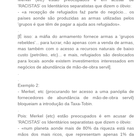
'RACISTAS' os Identitários separatistas que dizem o óbvio:
- «a recepção de refugiados faź parte do negócio... os
países aonde são produzidas as armas utilizadas pelos
'grupos é que têm de pagar a ajuda aos refugiados».
.
[É isso: a máfia do armamento fornece armas a 'grupos
rebeldes'... para lucrar, não apenas com a venda de armas,
mas também com o acesso a recursos naturais de baixo
custo (petróleo, etc)... e mais, refugiados são deslocados
para locais aonde existem investimentos interessados em
negócios de abundância de mão-de-obra servil].
.
.
Exemplo 2:
- Merkel, etc (procurando ter acesso a uma panóplia de
fornecedores de abundância de mão-de-obra servil)
bloqueiam a introdução da Taxa-Tobin.
.
Pois: Merkel (etc) estão preocupados é em acusar de
'RACISTAS' os Identitários separatistas que dizem o óbvio:
- «num planeta aonde mais de 80% da riqueza está nas
mãos dos mais ricos, que representam apenas 1% da