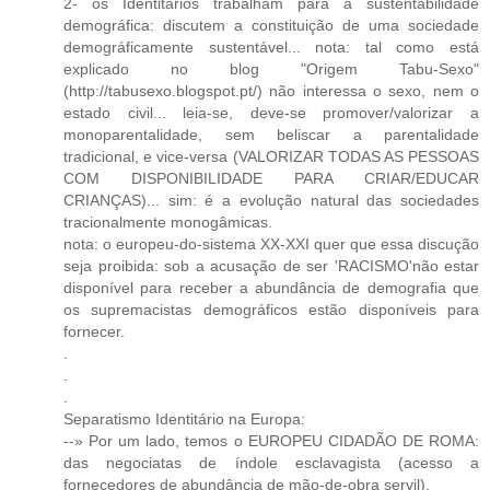
2- os Identitários trabalham para a sustentabilidade
demográfica: discutem a constituição de uma sociedade
demográficamente sustentável... nota: tal como está
explicado no blog "Origem Tabu-Sexo"
(http://tabusexo.blogspot.pt/) não interessa o sexo, nem o
estado civil... leia-se, deve-se promover/valorizar a
monoparentalidade, sem beliscar a parentalidade
tradicional, e vice-versa (VALORIZAR TODAS AS PESSOAS
COM DISPONIBILIDADE PARA CRIAR/EDUCAR
CRIANÇAS)... sim: é a evolução natural das sociedades
tracionalmente monogâmicas.
nota: o europeu-do-sistema XX-XXI quer que essa discução
seja proibida: sob a acusação de ser 'RACISMO'não estar
disponível para receber a abundância de demografia que
os supremacistas demográficos estão disponíveis para
fornecer.
.
.
.
Separatismo Identitário na Europa:
--» Por um lado, temos o EUROPEU CIDADÃO DE ROMA:
das negociatas de índole esclavagista (acesso a
fornecedores de abundância de mão-de-obra servil).