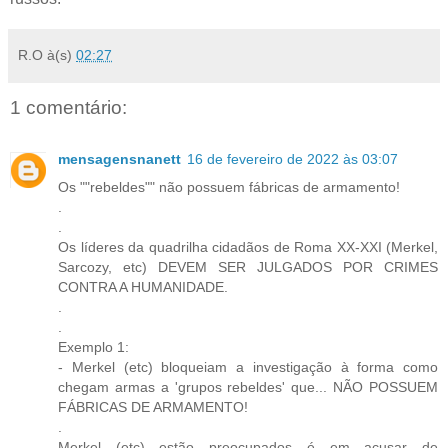
R.O
à(s)
02:27
1 comentário:
mensagensnanett
16 de fevereiro de 2022 às 03:07
Os ""rebeldes"" não possuem fábricas de armamento!
.
.
Os líderes da quadrilha cidadãos de Roma XX-XXI (Merkel,
Sarcozy, etc) DEVEM SER JULGADOS POR CRIMES
CONTRA A HUMANIDADE.
.
.
Exemplo 1:
- Merkel (etc) bloqueiam a investigação à forma como
chegam armas a 'grupos rebeldes' que... NÃO POSSUEM
FÁBRICAS DE ARMAMENTO!
.
Merkel (etc) estão preocupados é em acusar de