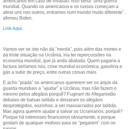
americanos em caso de invasão. Isso seria "uma guerra
mundial. Quando os americanos e os russos começam a
atirar uns nos outros, entramos num mundo muito diferente",
afirmou Biden.
Link Aqui
.
Vamos ver se isto não dá "merda", pois além das mortes e
da triste situação na Ucrânia, iria ter repercussões na
economia mundial, que já anda abalada. Quem pagaria a
factura seríamos nós, crise mundial económica, gasolina e
gás a subir de preço, entre outras coisas mais.
E acho "piada" os americanos quererem ser os anjos da
guarda mundiais a "ajudar" a Ucrânia, mas não fazem o
mesmo pelos afegãos porquê? Fugiram do Afeganistão
debaixo de balsas talibãs e deixaram os afegãos
desprotegidos, sozinhos, a ser massacrados por talibãs.
Mas agora querem ajudar a salvar os Ucranianos, porquê?
Porque há interesses financeiros obviamente, e porque
gostam de qualquer motivos para se "pegarem" com os
russos.