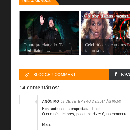
RELACIONADOS
O autoproclamado "Papa"
Celebridades, cantores 
Abdullah Ha...
falam so...
FAC
BLOGGER COMMENT
14 comentários:
ANÓNIMO
23 DE SETEMBRO DE 2014 ÀS 05:58
Boa sorte nessa empreitada difícil.
O que nós, leitores, podemos dizer é, no momento: 
Mara