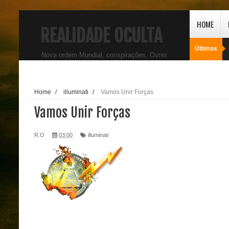
HOME
REALIDADE OCULTA
Últimas
Nova ordem Mundial, conspirações, Ovnis
Home
/
illuminati
/
Vamos Unir Forças
Vamos Unir Forças
R.O
03:00
illuminati