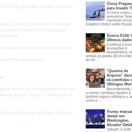
China Prepar
ENTE do que está a ser feito por todos
para Invadir 
A China voltou 
pressionar Tai
momento em qu
ormação, revelar informações realmente
Estados Unidos estão focados
eiramente a estrutura dos Illuminati,
Guerra EUA/ I
do Público.
Últimos dado
Continua a troc
s em nossas vidas e mudarmos as nossas
acusações e
desmentidos, e
ambas as partes (EUA e Irão)
empre bem interpretada.
diz ter ...
"Queima de
Arquivo" dez
la.
ex-cientistas 
Ufólogos Mor
 apenas adicionam conhecimento novo em
Recentemente
a morrer cientistas ligados 
da em prática (Acção), a informação é
também alguns ufólogos e a
como o ...
Trump evacu
alguma acção, temos que fazer algo com
Jantar em
Washington.
Atirador Deti
Sábado à noite 