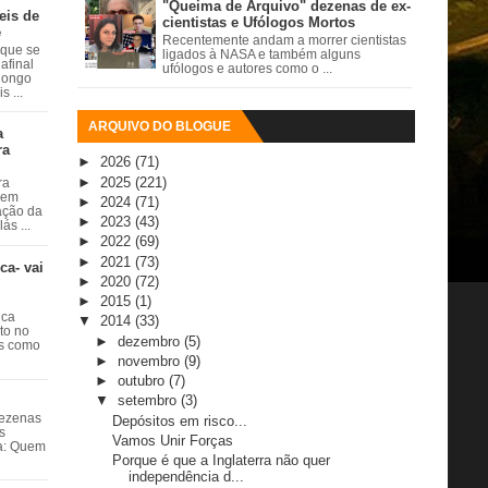
"Queima de Arquivo" dezenas de ex-
eis de
cientistas e Ufólogos Mortos
e
Recentemente andam a morrer cientistas
 que se
ligados à NASA e também alguns
afinal
ufólogos e autores como o ...
 longo
 ...
ARQUIVO DO BLOGUE
a
ra
►
2026
(71)
►
2025
(221)
ra
 em
►
2024
(71)
ação da
►
2023
(43)
ás ...
►
2022
(69)
►
2021
(73)
ca- vai
►
2020
(72)
►
2015
(1)
ica
▼
2014
(33)
ito no
►
dezembro
(5)
es como
►
novembro
(9)
►
outubro
(7)
▼
setembro
(3)
dezenas
Depósitos em risco...
s
Vamos Unir Forças
ta: Quem
Porque é que a Inglaterra não quer
independência d...