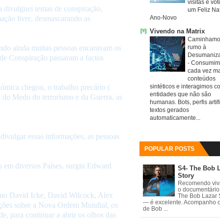
visitas e vo
 divulguei temas de conspiração,
um Feliz Nat
ação livre, desmascarando as
Ano-Novo
Vivendo na Matrix
Caminhamo
ando ainda muitas pessoas encaravam os
rumo à
Desumaniz
s de Conspiração passaram a factos
-
Consumim
cada vez ma
conteúdos
ómica chegou, o trabalho precário (
sintéticos e interagimos c
entidades que não são
s do Medo do terrorismo e da Guerra, as
humanas. Bots, perfis artifi
textos gerados
automaticamente...
 divulgar essas informações, as pessoas
POPULAR POSTS
 em diversos Países, surgiu Edward
S4- The Bob 
Story
Recomendo vi
o documentário
como David Icke, David Wilcock, Alex
The Bob Lazar 
— é excelente. Acompanho 
ações sobre a Nova Ordem Mundial, os
de Bob ...
e, para continuar a abrir os olhos das