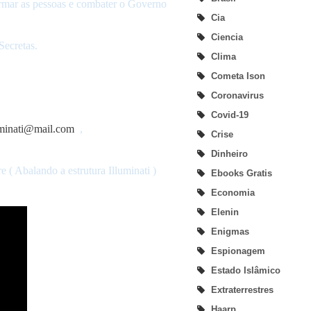
ormar as pessoas e combater o Governo
o.
Cia
Ciencia
Secretas.
Clima
Cometa Ison
Coronavirus
Covid-19
uminati@mail.com
,
Crise
Dinheiro
re ( Abalando a estrutura Illuminati )
Ebooks Gratis
Economia
Elenin
Enigmas
Espionagem
Estado Islâmico
Extraterrestres
Haarp