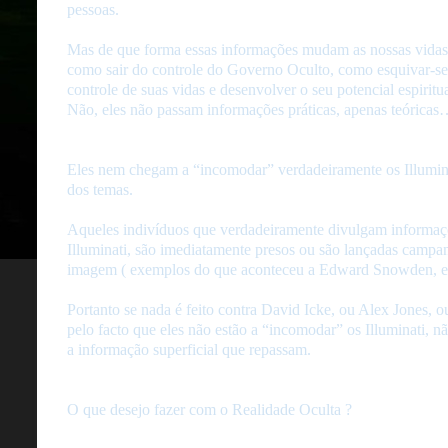
pessoas.
Mas de que forma essas informações mudam as nossas vidas?
como sair do controle do Governo Oculto, como esquivar-se 
controle de suas vidas e desenvolver o seu potencial espiritu
Não, eles não passam informações práticas, apenas teórica
Eles nem chegam a “incomodar” verdadeiramente os Illuminat
dos temas.
Aqueles indivíduos que verdadeiramente divulgam informaç
Illuminati, são imediatamente presos ou são lançadas camp
imagem ( exemplos do que aconteceu a Edward Snowden, e 
Portanto se nada é feito contra David Icke, ou Alex Jones, o
pelo facto que eles não estão a “incomodar” os Illuminati, 
a informação superficial que repassam.
O que desejo fazer com o Realidade Oculta ?