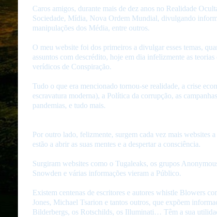
Caros amigos, durante mais de dez anos no Realidade Oculta
Sociedade, Mídia, Nova Ordem Mundial, divulgando inform
manipulações dos Média, entre outros.
O meu website foi dos primeiros a divulgar esses temas, qu
assuntos com descrédito, hoje em dia infelizmente as teoria
verídicos de Conspiração.
Tudo o que era mencionado tornou-se realidade, a crise econ
escravatura moderna), a Política da corrupção, as campanha
pandemias, e tudo mais.
Por outro lado, felizmente, surgem cada vez mais websites a
estão a abrir as suas mentes e a despertar a consciência.
Surgiram websites como o Tugaleaks, os grupos Anonymous
Snowden e várias informações vieram a Público.
Existem centenas de escritores e autores whistle Blowers 
Jones, Michael Tsarion e tantos outros, que expõem inform
Bilderbergs, os Rotschilds, os Illuminati… Têm a sua utilidad