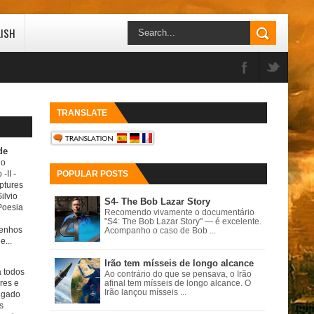
LISH
TRANSLATE
de
do
 -II
-
POPULAR POSTS
ptures
ilvio
S4- The Bob Lazar Story
Poesia
Recomendo vivamente o documentário
"S4: The Bob Lazar Story" — é excelente.
senhos
Acompanho o caso de Bob ...
e...
Irão tem mísseis de longo alcance
a todos
Ao contrário do que se pensava, o Irão
ores e
afinal tem mísseis de longo alcance. O
Irão lançou mísseis ...
igado
s