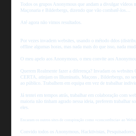
Todos os grupos Anonymous que andam a divulgar vídeos n
Maçonaria e Bilderbergs, dizendo que vão combatê-los…
Até agora não vimos resultados.
Por vezes invadem websites, usando o método ddos (distribut
offline algumas horas, mas nada mais do que isso, nada mu
O meu apelo aos Anonymous, o meu convite aos Anonymou
Querem Realmente fazer a diferença? Invadam os websites
CERTA, atinjam os Illuminatis, Maçons , Bilderbergs, no se
ao público. Trabalhem em equipa em vez de trabalhar indivi
Já tentei em tempos atrás, trabalhar em colaboração com web
maioria não tinham agrado nessa ideia, preferem trabalhar s
eles.
Encaram os outros sites de conspiração como «concorrência» ao
Websi
Convido todos os Anonymous, Hacktivistas, Pesquisadores