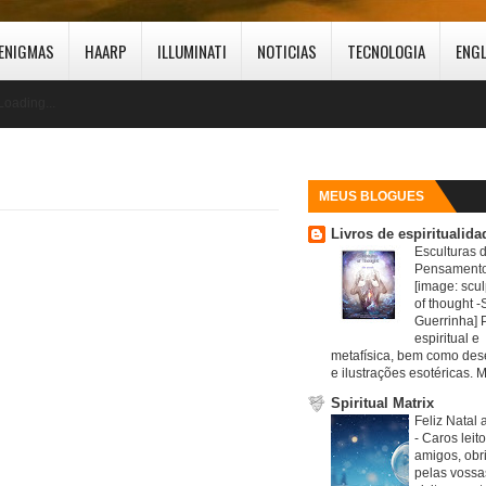
ENIGMAS
HAARP
ILLUMINATI
NOTICIAS
TECNOLOGIA
ENG
Loading...
MEUS BLOGUES
Livros de espiritualida
Esculturas 
Pensamento
[image: scul
of thought -S
Guerrinha] 
espiritual e
metafísica, bem como de
e ilustrações esotéricas. M
Spiritual Matrix
Feliz Natal 
-
Caros leit
amigos, obr
pelas vossa