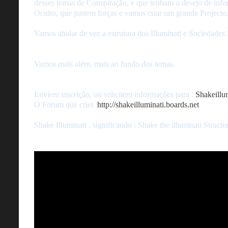
desses temas de Conspiração, e que tenham o desejo de inf
Oculto, que juntem forças e vamos criar um grande Project
Vamos abalar de vez a estrutura dos Illuminati e Sociedades 
Vamos mais além, mais ao fundo dos temas.
Enviem inscrição, ou solicitem informações para :
Shakeill
O Forum que criei
http://shakeilluminati.boards.net
Shake Illuminati , significando : Shake the illuminati Structu