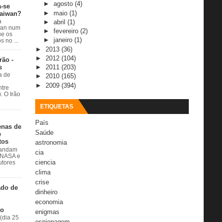
►
agosto
(4)
a-se
►
maio
(1)
Taiwan?
►
abril
(1)
a
wan num
►
fevereiro
(2)
e os
►
janeiro
(1)
 no ...
►
2013
(36)
►
2012
(104)
rão -
s
►
2011
(203)
a de
►
2010
(165)
►
2009
(394)
ntre
. O Irão
ETIQUETAS
País
enas de
Saúde
e
tos
astronomia
 andam
cia
à NASA e
ciencia
utores
clima
crise
ado de
dinheiro
economia
do
enigmas
(dia 25
espionagem