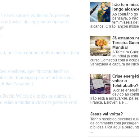
Irão tem míss
longo alcanc
Ao contrário do
 Esses autores explicam às pessoas
pensava, o Irão 
das ilusões do Jogo ou recuperar o
tem mísseis de
alcance. O Irão lançou mísseis
al?
s…
Já estamos n
Terceira Guer
Mundial
i, por isso continuam livremente a falar
A Terceira Guer
Mundial já está
curso Começou com a ocup
Venezuela e captura de Nicol
ões sensíveis, que “incomodam” os
Crise energéti
anhas de difamação para manchar a sua
voltar o
Julian Assange ).
Teletrabalho?
A crise energét
devido ao confl
u David Wilcock e todos os outros, é
Irão está a agravar-se, país
não estão a mudar a vida das pessoas com
França, Eslovénia e ...
Jesus vai voltar?
Tenho recebido dezenas e 
de comments com passagen
bíblicas. Fica aqui a pergun
...