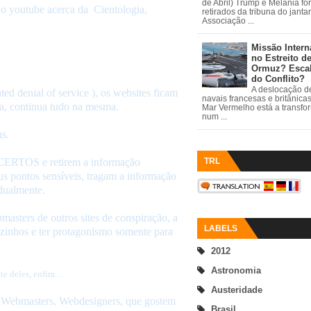
de Abril) Trump e Melania fo
o youtube acerca da Cientologia,
retirados da tribuna do janta
Associação ...
Missão Intern
no Estreito d
Ormuz? Esca
do Conflito?
A deslocação de
ed denial of service ), os websites ficam
navais francesas e britânica
da, continua tudo na mesma.
Mar Vermelho está a transfo
num ...
s.
TRL
 CERTOS e retirem a informação
us pontos sensíveis, tragam a informação
dualmente.
masters de outros sites de conspiração, a
LABELS
ozinhos e ter protagonismo somente para
2012
Astronomia
te
deles, enfim…
Austeridade
, Webmasters, Webdesigners, que gostem
Brasil