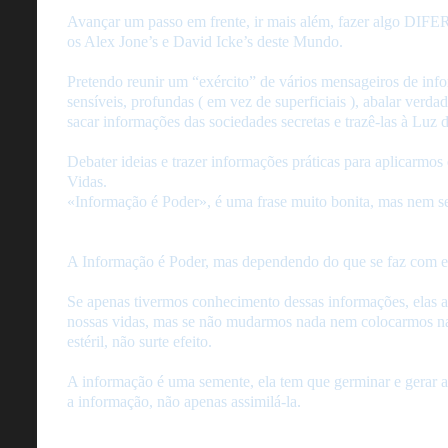
Avançar um passo em frente, ir mais além, fazer algo DIFER
os Alex Jone’s e David Icke’s deste Mundo.
Pretendo reunir um “exército” de vários mensageiros de inf
sensíveis, profundas ( em vez de superficiais ), abalar verdad
sacar informações das sociedades secretas e trazê-las à Luz 
Debater ideias e trazer informações práticas para aplicarmo
Vidas.
«Informação é Poder», é uma frase muito bonita, mas nem s
A Informação é Poder, mas dependendo do que se faz com e
Se apenas tivermos conhecimento dessas informações, elas
nossas vidas, mas se não mudarmos nada nem colocarmos na
estéril, não surte efeito.
A informação é uma semente, ela tem que germinar e gerar 
a informação, não apenas assimilá-la.