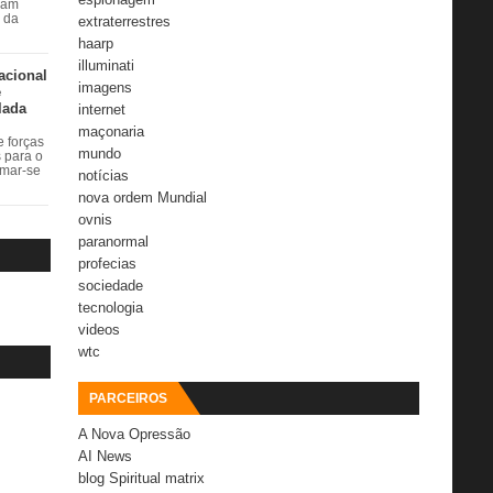
ram
r da
extraterrestres
haarp
illuminati
acional
imagens
e
lada
internet
maçonaria
 forças
mundo
s para o
rmar-se
notícias
nova ordem Mundial
ovnis
paranormal
profecias
sociedade
tecnologia
videos
wtc
PARCEIROS
A Nova Opressão
AI News
blog Spiritual matrix