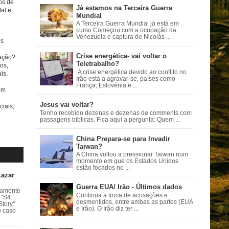
tos de
Já estamos na Terceira Guerra
al e
Mundial
A Terceira Guerra Mundial já está em
curso Começou com a ocupação da
Venezuela e captura de Nicolás ...
s
Crise energética- vai voltar o
ação?
Teletrabalho?
os,
A crise energética devido ao conflito no
is,
Irão está a agravar-se, países como
França, Eslovénia e ...
om
Jesus vai voltar?
ciais,
Tenho recebido dezenas e dezenas de comments com
passagens bíblicas. Fica aqui a pergunta: Quem ...
China Prepara-se para Invadir
Taiwan?
A China voltou a pressionar Taiwan num
momento em que os Estados Unidos
estão focados no ...
Lazar
Guerra EUA/ Irão - Últimos dados
vamente
Continua a troca de acusações e
 "S4:
desmentidos, entre ambas as partes (EUA
Story"
e Irão). O Irão diz ter ...
o caso