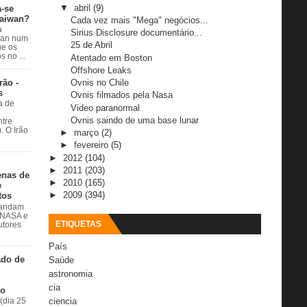
▼
abril
(9)
a-se
Taiwan?
Cada vez mais "Mega" negócios...
a
Sirius Disclosure documentário...
wan num
25 de Abril
e os
 no ...
Atentado em Boston
Offshore Leaks
rão -
Ovnis no Chile
s
Ovnis filmados pela Nasa
a de
Video paranormal
Ovnis saindo de uma base lunar
ntre
. O Irão
►
março
(2)
►
fevereiro
(5)
►
2012
(104)
►
2011
(203)
enas de
►
2010
(165)
e
►
2009
(394)
tos
 andam
à NASA e
ETIQUETAS
utores
País
ado de
Saúde
astronomia
cia
do
ciencia
(dia 25