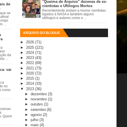
"Queima de Arquivo" dezenas de ex-
eis de
cientistas e Ufólogos Mortos
e
Recentemente andam a morrer cientistas
 que se
ligados à NASA e também alguns
afinal
ufólogos e autores como o ...
 longo
 ...
ARQUIVO DO BLOGUE
a
ra
►
2026
(71)
►
2025
(221)
ra
 em
►
2024
(71)
ação da
►
2023
(43)
ás ...
►
2022
(69)
►
2021
(73)
ca- vai
►
2020
(72)
►
2015
(1)
ica
►
2014
(33)
ito no
▼
2013
(36)
es como
►
dezembro
(3)
►
novembro
(1)
►
outubro
(1)
dezenas
►
setembro
(6)
s
►
agosto
(2)
ta: Quem
►
julho
(3)
►
maio
(4)