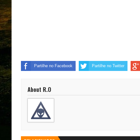
Partilhe no Facebook
Partilhe no Twitter
About R.O