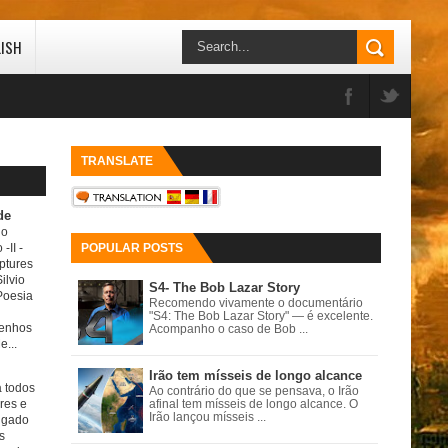
LISH
TRANSLATE
de
do
 -II
-
POPULAR POSTS
ptures
ilvio
S4- The Bob Lazar Story
Poesia
Recomendo vivamente o documentário
"S4: The Bob Lazar Story" — é excelente.
senhos
Acompanho o caso de Bob ...
e...
Irão tem mísseis de longo alcance
a todos
Ao contrário do que se pensava, o Irão
ores e
afinal tem mísseis de longo alcance. O
Irão lançou mísseis ...
igado
s