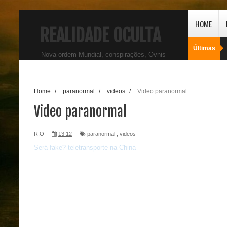
HOME
REALIDADE OCULTA
Últimas
Nova ordem Mundial, conspirações, Ovnis
Home
/
paranormal
/
videos
/
Video paranormal
Video paranormal
R.O
13:12
paranormal
,
videos
Será fake? teletransporte na China