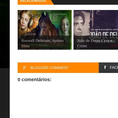
RELACIONADOS
Roswell Delirium, óptimo
João de Deus: Cura e
filme
Crime
FAC
BLOGGER COMMENT
0 comentários: