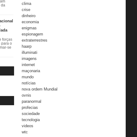
ram
clima
r da
crise
dinheiro
acional
economia
e
enigmas
lada
espionagem
 forças
extraterrestres
s para o
haarp
rmar-se
illuminati
imagens
internet
maçonaria
mundo
notícias
nova ordem Mundial
ovnis
paranormal
profecias
sociedade
tecnologia
videos
wtc