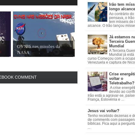
Irão tem míss
longo alcanc
Ao contrário do
pensava, o Irão 
tem mísseis de
alcance. O Irão lançou mísseis
Já estamos n
Terceira Guer
Mundial
OVNIS nas missões da
A Terceira Guer
NASA
Mundial já está
curso Começou com a ocup
Venezuela e captura de Nicol
Crise energéti
EBOOK COMMENT
voltar o
Teletrabalho?
A crise energét
devido ao confl
Irão está a agravar-se, país
França, Eslovénia e ...
Jesus vai voltar?
Tenho recebido dezenas e 
de comments com passagen
bíblicas. Fica aqui a pergun
...