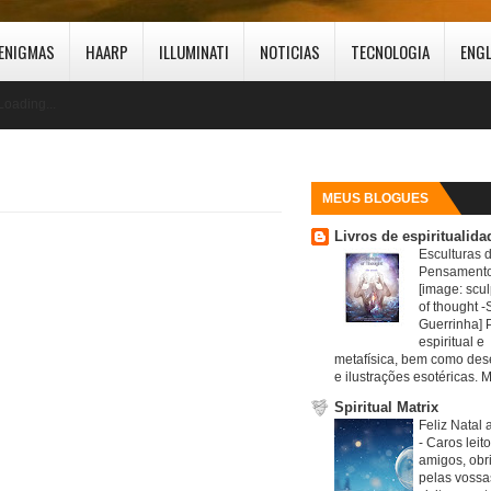
ENIGMAS
HAARP
ILLUMINATI
NOTICIAS
TECNOLOGIA
ENG
Loading...
MEUS BLOGUES
Livros de espiritualida
Esculturas 
Pensamento
[image: scul
of thought -S
Guerrinha] 
espiritual e
metafísica, bem como de
e ilustrações esotéricas. M
Spiritual Matrix
Feliz Natal 
-
Caros leit
amigos, obr
pelas vossa