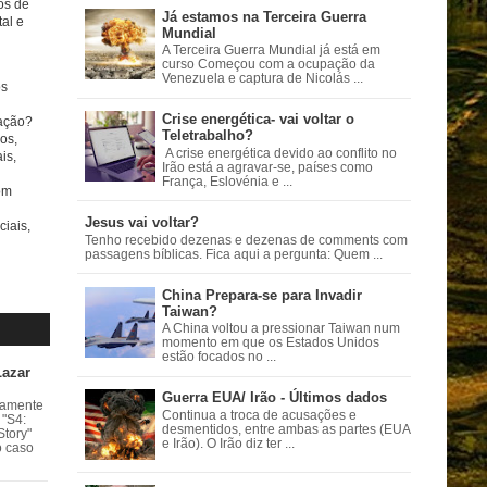
tos de
Já estamos na Terceira Guerra
al e
Mundial
A Terceira Guerra Mundial já está em
curso Começou com a ocupação da
Venezuela e captura de Nicolás ...
s
Crise energética- vai voltar o
ação?
Teletrabalho?
os,
A crise energética devido ao conflito no
is,
Irão está a agravar-se, países como
França, Eslovénia e ...
om
Jesus vai voltar?
ciais,
Tenho recebido dezenas e dezenas de comments com
passagens bíblicas. Fica aqui a pergunta: Quem ...
China Prepara-se para Invadir
Taiwan?
A China voltou a pressionar Taiwan num
momento em que os Estados Unidos
estão focados no ...
Lazar
Guerra EUA/ Irão - Últimos dados
vamente
Continua a troca de acusações e
 "S4:
desmentidos, entre ambas as partes (EUA
Story"
e Irão). O Irão diz ter ...
o caso