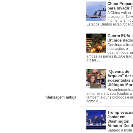
China Prepar
para Invadir 
A China voltou 
pressionar Tai
momento em qu
Estados Unidos estão focados
Guerra EUA/ I
Últimos dado
Continua a troc
acusações e
desmentidos, e
ambas as partes (EUA e Irão)
diz ter ...
"Queima de
Arquivo" dez
ex-cientistas 
Ufólogos Mor
Recentemente
a morrer cientistas ligados 
Mensagem antiga
também alguns ufólogos e a
como o ...
Trump evacu
Jantar em
Washington.
Atirador Deti
Sábado à noite 