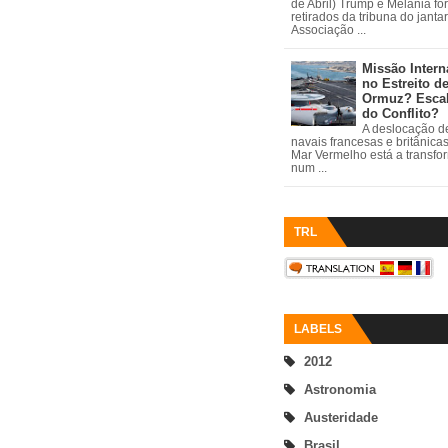
de Abril) Trump e Melania fo
retirados da tribuna do janta
Associação ...
Missão Intern
no Estreito d
Ormuz? Esca
do Conflito?
A deslocação de
navais francesas e britânica
Mar Vermelho está a transfo
num ...
TRL
LABELS
2012
Astronomia
Austeridade
Brasil