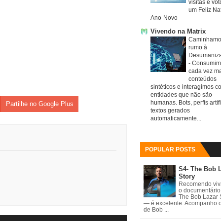
visitas e vo
um Feliz Nat
Ano-Novo
Vivendo na Matrix
Caminhamo
rumo à
Desumaniz
-
Consumim
cada vez ma
conteúdos
sintéticos e interagimos c
entidades que não são
humanas. Bots, perfis artifi
Partilhe no Google Plus
textos gerados
automaticamente...
POPULAR POSTS
S4- The Bob 
Story
Recomendo vi
o documentário
The Bob Lazar 
— é excelente. Acompanho 
de Bob ...